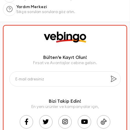
Yardım Merkezi
Sıkça sorulan sorulara göz atın.
Bülten’e Kayıt Olun!
Fırsat ve Avantajlar cebine gelsin.
Bizi Takip Edin!
En yeni ürünler ve kampanyalar için,