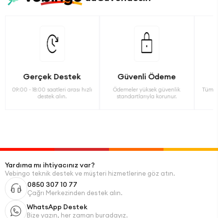
Gerçek Destek
Güvenli Ödeme
09:00 - 18:00 saatleri arası hızlı
Ödemeler yüksek güvenlik
Tüm ü
destek alın.
standartlarıyla korunur.
Yardıma mı ihtiyacınız var?
Vebingo teknik destek ve müşteri hizmetlerine göz atın.
0850 307 10 77
Çağrı Merkezinden destek alın.
WhatsApp Destek
Bize yazın, her zaman buradayız.