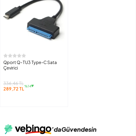
Qport Q-TU3 Type-C Sata
Çevirici
336,46 TL
%14
289,72 TL
’da
Güvendesin