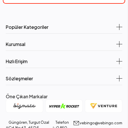
Popüler Kategoriler
Kurumsal
Hızlı Erişim
Sözleşmeler
Öne Çıkan Markalar
Güngören, Turgut Özal
Telefon
vebingo@vebingo.com
Cd. No:63-65 D:5,
:0 850