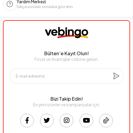
Yardım Merkezi
Sıkça sorulan sorulara göz atın.
Bülten’e Kayıt Olun!
Fırsat ve Avantajlar cebine gelsin.
Bizi Takip Edin!
En yeni ürünler ve kampanyalar için,