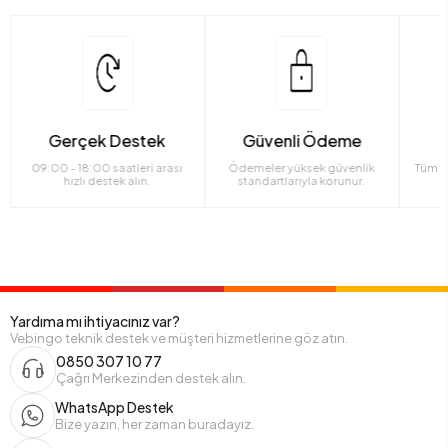
Gerçek Destek
Güvenli Ödeme
09:00 - 18:00 saatleri arası
Ödemeler yüksek güvenlik
Tüm ü
hızlı destek alın.
standartlarıyla korunur.
Yardıma mı ihtiyacınız var?
Vebingo teknik destek ve müşteri hizmetlerine göz atın.
0850 307 10 77
Çağrı Merkezinden destek alın.
WhatsApp Destek
Bize yazın, her zaman buradayız.