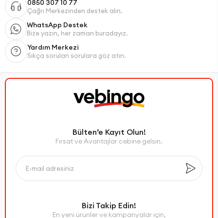
0850 307 10 77
Çağrı Merkezinden destek alın.
WhatsApp Destek
Bize yazın, her zaman buradayız.
Yardım Merkezi
Sıkça sorulan sorulara göz atın.
Bülten’e Kayıt Olun!
Fırsat ve Avantajlar cebine gelsin.
Bizi Takip Edin!
En yeni ürünler ve kampanyalar için,