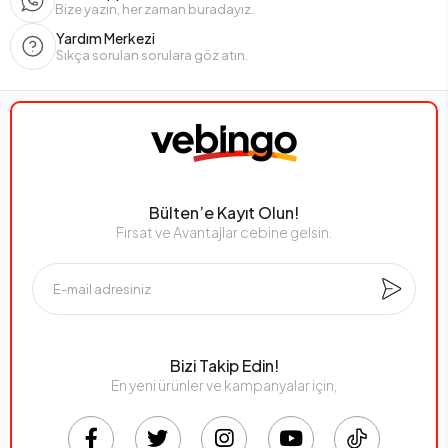
Bize yazın, her zaman buradayız.
Yardım Merkezi
Sıkça sorulan sorulara göz atın.
Bülten’e Kayıt Olun!
Fırsat ve Avantajlar cebine gelsin.
Bizi Takip Edin!
En yeni ürünler ve kampanyalar için,