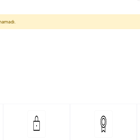
unamadı.