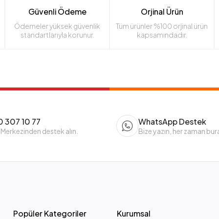
Güvenli Ödeme
Orjinal Ürün
Ödemeler yüksek güvenlik
Tüm ürünler %100 orjinal ürün
standartlarıyla korunur.
kapsamındadır.
 307 10 77
WhatsApp Destek
 Merkezinden destek alın.
Bize yazın, her zaman bur
Popüler Kategoriler
Kurumsal