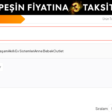
Ürün 
Yaşam
Akıllı Ev Sistemleri
Anne Bebek
Outlet
r
Sıralama