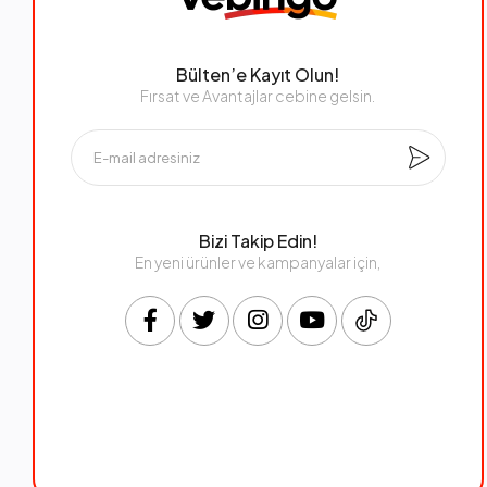
Bülten’e Kayıt Olun!
Fırsat ve Avantajlar cebine gelsin.
Bizi Takip Edin!
En yeni ürünler ve kampanyalar için,