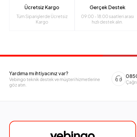
Ücretsiz Kargo
Gerçek Destek
Tüm Siparişlerde Ücretsiz
09:00 - 18:00 saatleri arası
Kargo
hızlı destek alın.
Yardıma mı ihtiyacınız var?
0850
Vebingo teknik destek ve müşteri hizmetlerine
Çağrı
göz atın.