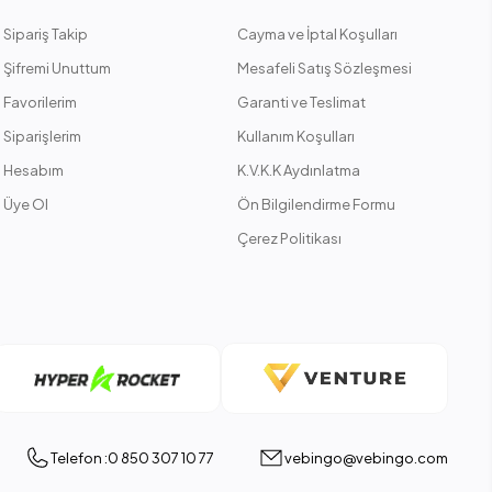
Sipariş Takip
Cayma ve İptal Koşulları
Şifremi Unuttum
Mesafeli Satış Sözleşmesi
Favorilerim
Garanti ve Teslimat
Siparişlerim
Kullanım Koşulları
Hesabım
K.V.K.K Aydınlatma
Üye Ol
Ön Bilgilendirme Formu
Çerez Politikası
Telefon :0 850 307 10 77
vebingo@vebingo.com