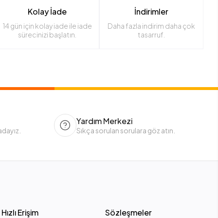
Kolay İade
İndirimler
14 gün için kolay iade ile iade
Daha fazla indirim daha çok
sürecinizi başlatın.
tasarruf.
Yardım Merkezi
adayız.
Sıkça sorulan sorulara göz atın.
Hızlı Erişim
Sözleşmeler