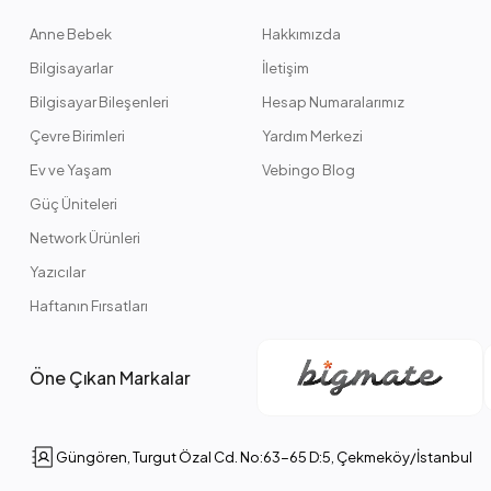
Anne Bebek
Hakkımızda
Bilgisayarlar
İletişim
Bilgisayar Bileşenleri
Hesap Numaralarımız
Çevre Birimleri
Yardım Merkezi
Ev ve Yaşam
Vebingo Blog
Güç Üniteleri
Network Ürünleri
Yazıcılar
Haftanın Fırsatları
Öne Çıkan Markalar
Güngören, Turgut Özal Cd. No:63-65 D:5, Çekmeköy/İstanbul