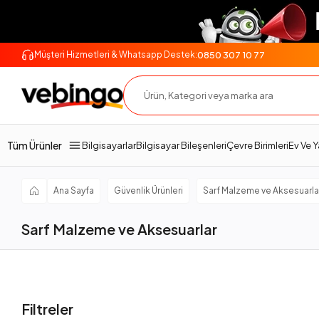
0850 307 10 77
Müşteri Hizmetleri & Whatsapp Destek:
Tüm Ürünler
Bilgisayarlar
Bilgisayar Bileşenleri
Çevre Birimleri
Ev Ve 
Ana Sayfa
Güvenlik Ürünleri
Sarf Malzeme ve Aksesuarla
Sarf Malzeme ve Aksesuarlar
Filtreler