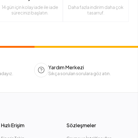
14 gün için kolay iade ile iade
Daha fazla indirim daha çok
sürecinizi başlatın.
tasarruf.
Yardım Merkezi
adayız.
Sıkça sorulan sorulara göz atın.
Hızlı Erişim
Sözleşmeler