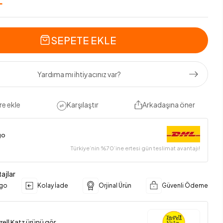
SEPETE EKLE
Yardıma mı ihtiyacınız var?
re ekle
Karşılaştır
Arkadaşına öner
go
Türkiye’nin %70’ine ertesi gün teslimat avantajı!
ajlar
rgo
Kolay İade
Orjinal Ürün
Güvenli Ödeme
rell Katz ürünü gör