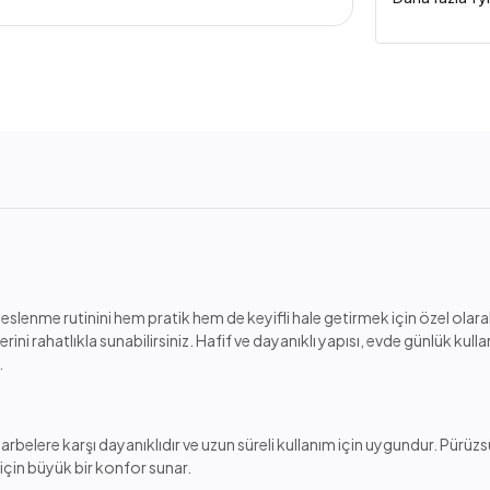
nme rutinini hem pratik hem de keyifli hale getirmek için özel olarak
 rahatlıkla sunabilirsiniz. Hafif ve dayanıklı yapısı, evde günlük kulla
.
elere karşı dayanıklıdır ve uzun süreli kullanım için uygundur. Pürüzs
için büyük bir konfor sunar.