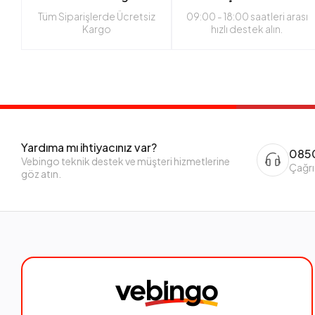
Tüm Siparişlerde Ücretsiz
09:00 - 18:00 saatleri arası
Kargo
hızlı destek alın.
Yardıma mı ihtiyacınız var?
0850
Vebingo teknik destek ve müşteri hizmetlerine
Çağrı
göz atın.