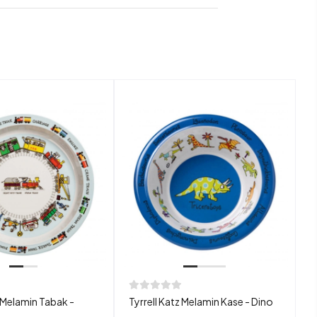
z Melamin Tabak -
Tyrrell Katz Melamin Kase - Dino
T
T