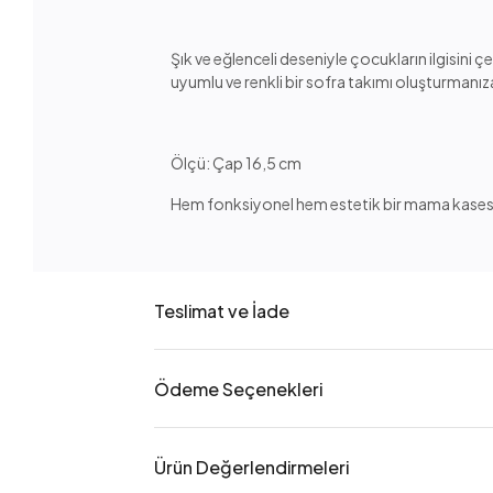
Şık ve eğlenceli deseniyle çocukların ilgisini 
uyumlu ve renkli bir sofra takımı oluşturmanıza
Ölçü: Çap 16,5 cm
Hem fonksiyonel hem estetik bir mama kasesi ar
Teslimat ve İade
Ödeme Seçenekleri
Ürün Değerlendirmeleri