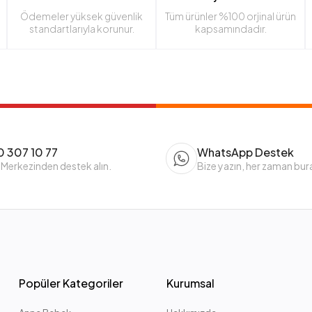
Ödemeler yüksek güvenlik
Tüm ürünler %100 orjinal ürün
standartlarıyla korunur.
kapsamındadır.
 307 10 77
WhatsApp Destek
 Merkezinden destek alın.
Bize yazın, her zaman bur
Popüler Kategoriler
Kurumsal