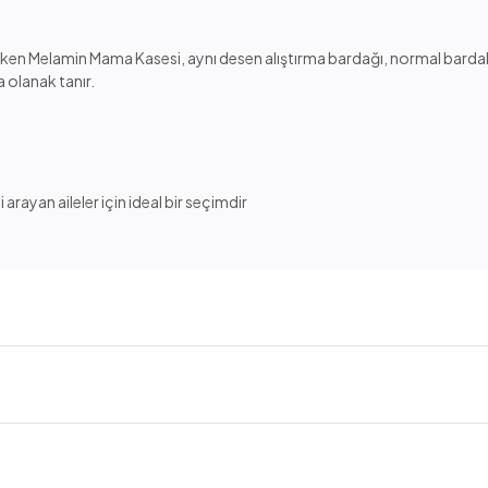
çeken Melamin Mama Kasesi, aynı desen alıştırma bardağı, normal bardak, 
 olanak tanır.
ayan aileler için ideal bir seçimdir