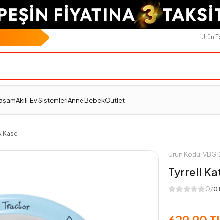
Ürün 
Ödeme Seçenekleri
Değerlendirmeler
Yaşam
Akıllı Ev Sistemleri
Anne Bebek
Outlet
& Kase
Ürün Kodu: VBG
Tyrrell K
0/
0 
629,90 T