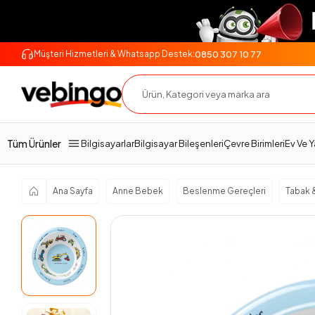
0850 307 10 77
Müşteri Hizmetleri & Whatsapp Destek:
Genel Bakış
Ürün Açıklaması
Teslimat Ve İade
Tüm Ürünler
Bilgisayarlar
Bilgisayar Bileşenleri
Çevre Birimleri
Ev Ve 
Ana Sayfa
Anne Bebek
Beslenme Gereçleri
Tabak 