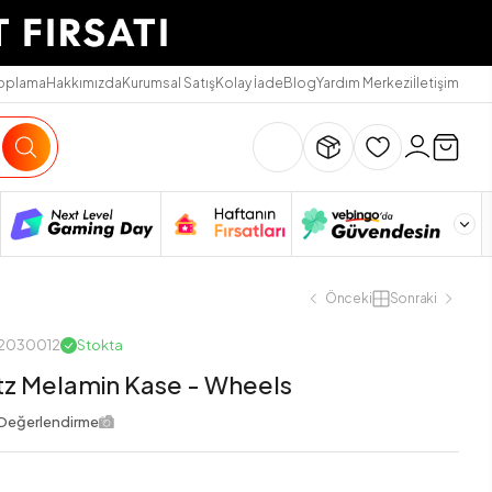
Toplama
Hakkımızda
Kurumsal Satış
Kolay İade
Blog
Yardım Merkezi
İletişim
Önceki
Sonraki
12030012
Stokta
atz Melamin Kase - Wheels
Değerlendirme
L