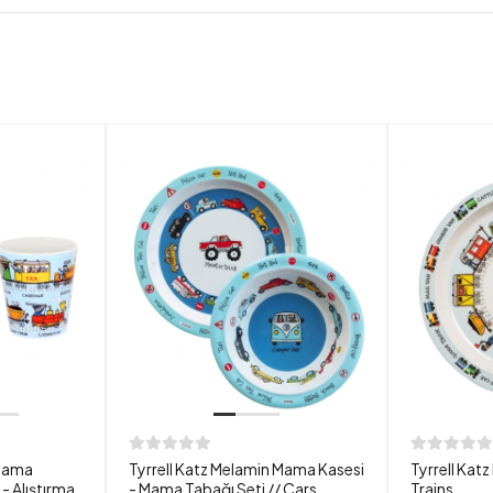
 Mama
Tyrrell Katz Melamin Mama Kasesi
Tyrrell Kat
- Alıştırma
- Mama Tabağı Seti // Cars
Trains