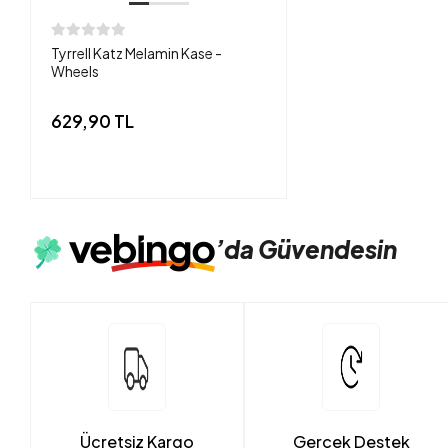
Tyrrell Katz Melamin Kase -
Wheels
629,90 TL
’da
Güvendesin
Ücretsiz Kargo
Gerçek Destek