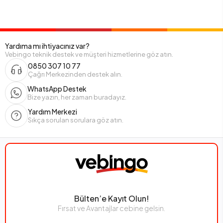
Yardıma mı ihtiyacınız var?
Vebingo teknik destek ve müşteri hizmetlerine göz atın.
0850 307 10 77
Çağrı Merkezinden destek alın.
WhatsApp Destek
Bize yazın, her zaman buradayız.
Yardım Merkezi
Sıkça sorulan sorulara göz atın.
Bülten’e Kayıt Olun!
Fırsat ve Avantajlar cebine gelsin.