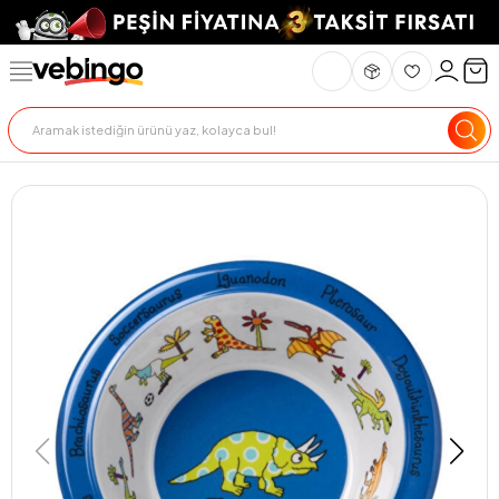
Genel Bakış
Ürün Açıklaması
Teslimat Ve İade
Ödeme Seçenekle