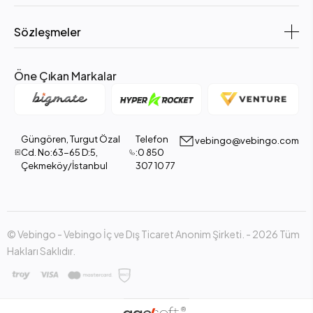
Sözleşmeler
Öne Çıkan Markalar
Güngören, Turgut Özal
Telefon
vebingo@vebingo.com
Cd. No:63-65 D:5,
:0 850
Çekmeköy/İstanbul
307 10 77
© Vebingo - Vebingo İç ve Dış Ticaret Anonim Şirketi. - 2026 Tüm
Hakları Saklıdır.