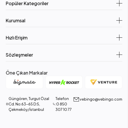
Popüler Kategoriler
Kurumsal
Hızlı Erişim
Sözleşmeler
Öne Çıkan Markalar
Güngören, Turgut Özal
Telefon
vebingo@vebingo.com
Cd. No:63-65 D:5,
:0 850
Çekmeköy/İstanbul
307 10 77