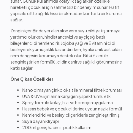
sunar. Günlük kullanımda kolaylık sağlarken özellikle
hareketli çocuklar için zahmetsiz bir deneyim sunar. Hafif
yapısı ile ciltte ağırlık hissi bırakmadan konforlu bir koruma
sağlar.
Zengin içeriğinde yer alan aloe vera suyu cildi yatıştırmaya
yardımcı olurken, hindistancevizi ve ayçiçeği bazlı
bileşenler cildi nemlendirir. Jojoba yağı ve E vitamini cildi
besleyerek yumuşaklık kazandırırken, hyaluronik asit cildin
nem dengesini korumaya destek olur. Bitki özleri ile
zenginleştirilen formülü, cildin canlı ve sağlıklı görünmesine
katkı sağlar.
Öne Çıkan Özellikler
Nano olmayan çinko oksit ile mineral filtre koruması
UVA & UVB ışınlarına karşı geniş spektrumlu etki
Sprey form ile kolay, hızlı ve homojen uygulama
Hassas bebek ve çocuk ciltlerine uygun nazik formül
Nemlendirici ve besleyici içeriklerle zenginleştirilmiş
Suya dayanıklı yapı
200 ml geniş hacimli, pratik kullanım