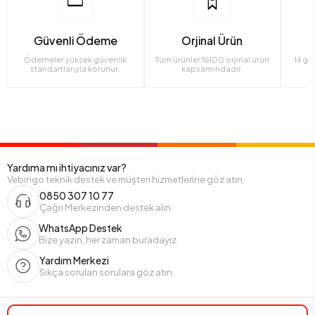
Güvenli Ödeme
Orjinal Ürün
Ödemeler yüksek güvenlik
Tüm ürünler %100 orjinal ürün
14 gü
standartlarıyla korunur.
kapsamındadır.
Yardıma mı ihtiyacınız var?
Vebingo teknik destek ve müşteri hizmetlerine göz atın.
0850 307 10 77
Çağrı Merkezinden destek alın.
WhatsApp Destek
Bize yazın, her zaman buradayız.
Yardım Merkezi
Sıkça sorulan sorulara göz atın.