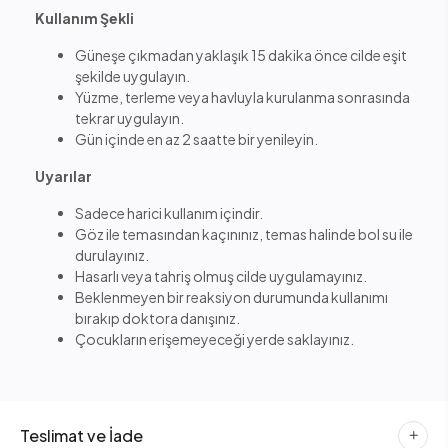
Kullanım Şekli
Güneşe çıkmadan yaklaşık 15 dakika önce cilde eşit
şekilde uygulayın.
Yüzme, terleme veya havluyla kurulanma sonrasında
tekrar uygulayın.
Gün içinde en az 2 saatte bir yenileyin.
Uyarılar
Sadece harici kullanım içindir.
Göz ile temasından kaçınınız, temas halinde bol su ile
durulayınız.
Hasarlı veya tahriş olmuş cilde uygulamayınız.
Beklenmeyen bir reaksiyon durumunda kullanımı
bırakıp doktora danışınız.
Çocukların erişemeyeceği yerde saklayınız.
Teslimat ve İade