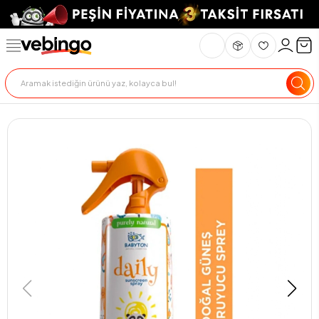
Genel Bakış
Ürün Açıklaması
Teslimat Ve İade
Ödeme Seçenekle