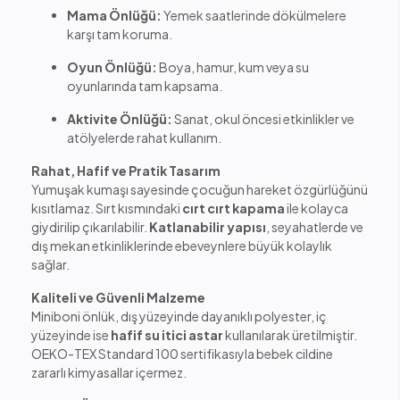
Mama Önlüğü:
Yemek saatlerinde dökülmelere
karşı tam koruma.
Oyun Önlüğü:
Boya, hamur, kum veya su
oyunlarında tam kapsama.
Aktivite Önlüğü:
Sanat, okul öncesi etkinlikler ve
atölyelerde rahat kullanım.
Rahat, Hafif ve Pratik Tasarım
Yumuşak kumaşı sayesinde çocuğun hareket özgürlüğünü
kısıtlamaz. Sırt kısmındaki
cırt cırt kapama
ile kolayca
giydirilip çıkarılabilir.
Katlanabilir yapısı
, seyahatlerde ve
dış mekan etkinliklerinde ebeveynlere büyük kolaylık
sağlar.
Kaliteli ve Güvenli Malzeme
Miniboni önlük, dış yüzeyinde dayanıklı polyester, iç
yüzeyinde ise
hafif su itici astar
kullanılarak üretilmiştir.
OEKO-TEX Standard 100 sertifikasıyla bebek cildine
zararlı kimyasallar içermez.