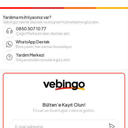
Yardıma mı ihtiyacınız var?
Vebingo teknik destek ve müşteri hizmetlerine göz atın.
0850 307 10 77
Çağrı Merkezinden destek alın.
WhatsApp Destek
Bize yazın, her zaman buradayız.
Yardım Merkezi
Sıkça sorulan sorulara göz atın.
Bülten’e Kayıt Olun!
Fırsat ve Avantajlar cebine gelsin.