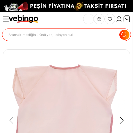
Genel Bakış
Ürün Açıklaması
Teknik Özellikler
Teslimat Ve İade