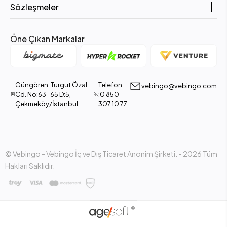
Sözleşmeler
Öne Çıkan Markalar
Güngören, Turgut Özal
Telefon
vebingo@vebingo.com
Cd. No:63-65 D:5,
:0 850
Çekmeköy/İstanbul
307 10 77
© Vebingo - Vebingo İç ve Dış Ticaret Anonim Şirketi. - 2026 Tüm
Hakları Saklıdır.