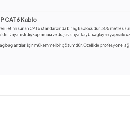
TP CAT6 Kablo
eri iletimi sunan CAT6 standardında bir ağ kablosudur. 305 metre uzun
ealdir. Dayanıklı dış kaplaması ve düşük sinyal kaybı sağlayan yapısı ile u
lı ağ bağlantıları için mükemmel bir çözümdür. Özellikle profesyonel a