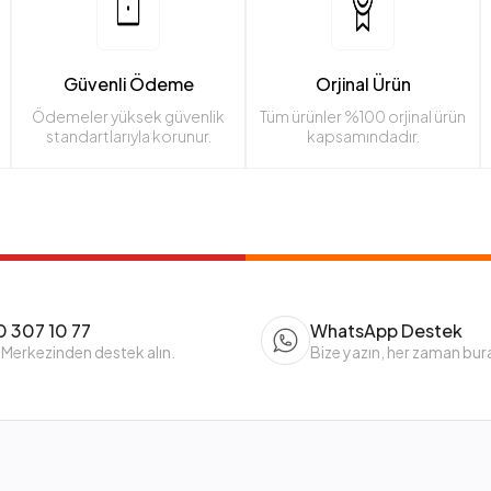
Güvenli Ödeme
Orjinal Ürün
Ödemeler yüksek güvenlik
Tüm ürünler %100 orjinal ürün
standartlarıyla korunur.
kapsamındadır.
 307 10 77
WhatsApp Destek
 Merkezinden destek alın.
Bize yazın, her zaman bur