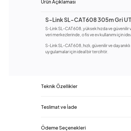
Ürün Açıklaması
S-Link SL-CAT608 305m Gri U
S-Link SL-CAT608, yüksek hızda ve güvenilir v
veri merkezlerinde, ofis ve ev kullanımı için id
S-Link SL-CAT608, hızlı, güvenilir ve dayanık
uygulamalar için ideal bir tercihtir.
Teknik Özellikler
Teslimat ve İade
Ödeme Seçenekleri