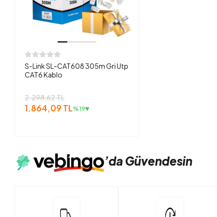
S-Link SL-CAT608 305m Gri Utp
CAT6 Kablo
2.298,62 TL
1.864,09 TL
%19
’da
Güvendesin