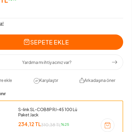
a!
SEPETE EKLE
Yardıma mı ihtiyacınız var?
re ekle
Karşılaştır
Arkadaşına öner
ınır
S-link SL-COB8P RJ-45 100 Lü
Paket Jack
234,12 TL
310,38 TL
%25