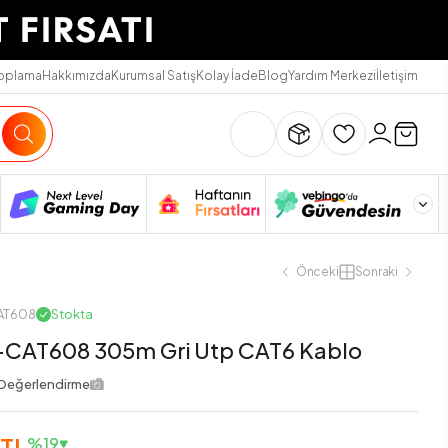
Toplama
Hakkımızda
Kurumsal Satış
Kolay İade
Blog
Yardım Merkezi
İletişim
Önceki
Sonraki
CAT608
Stokta
-CAT608 305m Gri Utp CAT6 Kablo
Değerlendirme
 TL
%19