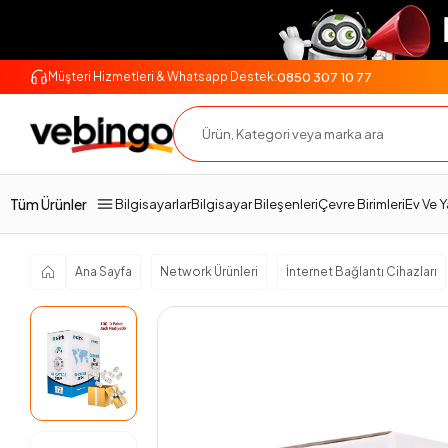
0850 307 10 77
Müşteri Hizmetleri & Whatsapp Destek:
Genel Bakış
Ürün Açıklaması
Teknik Özellikler
Tüm Ürünler
Bilgisayarlar
Bilgisayar Bileşenleri
Çevre Birimleri
Ev Ve 
Ana Sayfa
Network Ürünleri
İnternet Bağlantı Cihazları