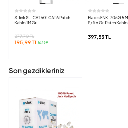
S-link SL-CAT601 CAT6 Patch
Flaxes FNK-705G 5 M.
Kablo 1M Gri
S/ftp Gri Patch Kablo
277,70 TL
397,53 TL
195,99 TL
%29
Son gezdikleriniz