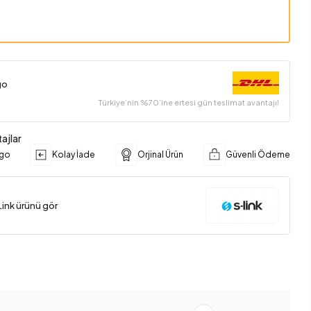
go
Türkiye’nin %70’ine ertesi gün teslimat avantajı!
ajlar
rgo
Kolay İade
Orjinal Ürün
Güvenli Ödeme
ink ürünü gör