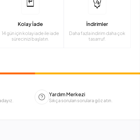
Kolay İade
İndirimler
14 gün için kolay iade ile iade
Daha fazla indirim daha çok
sürecinizi başlatın.
tasarruf.
Yardım Merkezi
adayız.
Sıkça sorulan sorulara göz atın.