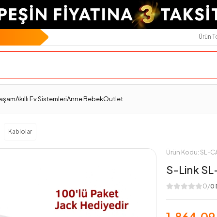
Ürün 
Teslimat Ve İade
Ödeme Seçenekleri
Değerlendirmeler
Yaşam
Akıllı Ev Sistemleri
Anne Bebek
Outlet
Kablolar
Ürün Kodu: SL-
S-Link SL
0/
0 
1.864,09