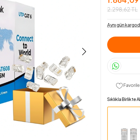
2.298,62 TL
Aynı gün kargod
Favorile
Sıklıkla Birlikte Al