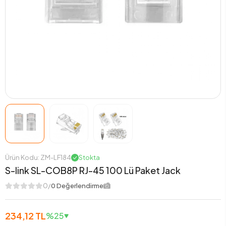
Ürün Kodu: ZM-LF184
Stokta
S-link SL-COB8P RJ-45 100 Lü Paket Jack
0/
0 Değerlendirme
234,12 TL
%25