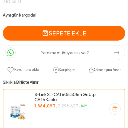
310,38 TL
Aynı gün kargoda!
SEPETE EKLE
Yardıma mı ihtiyacınız var?
Favorilere ekle
Karşılaştır
Arkadaşına öner
Sıklıkla Birlikte Alınır
S-Link SL-CAT608 305m Gri Utp
CAT6 Kablo
1.864,09 TL
2.298,62 TL
%19