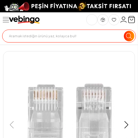
Genel Bakış
Ürün Açıklaması
Teknik Özellikler
Teslimat Ve İade