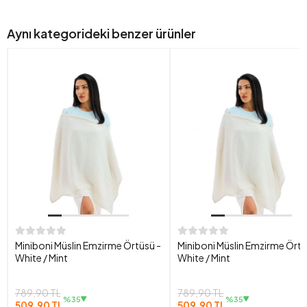
Aynı kategorideki benzer ürünler
Miniboni Müslin Emzirme Örtüsü -
Miniboni Müslin Emzirme Örtü
White / Mint
White / Mint
789,90 TL
789,90 TL
%35
%35
509,90 TL
509,90 TL