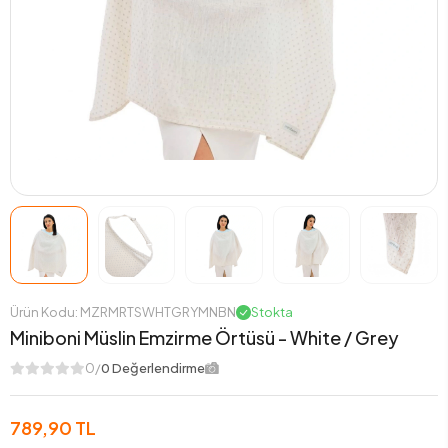
Ürün Kodu: MZRMRTSWHTGRYMNBN
Stokta
Miniboni Müslin Emzirme Örtüsü - White / Grey
0/
0 Değerlendirme
789,90 TL