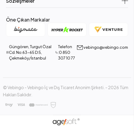
Sözleşmeler
Öne Çıkan Markalar
Güngören, Turgut Özal
Telefon
vebingo@vebingo.com
Cd. No:63-65 D:5,
:0 850
Çekmeköy/İstanbul
307 10 77
© Vebingo - Vebingo İç ve Dış Ticaret Anonim Şirketi. - 2026 Tüm
Hakları Saklıdır.