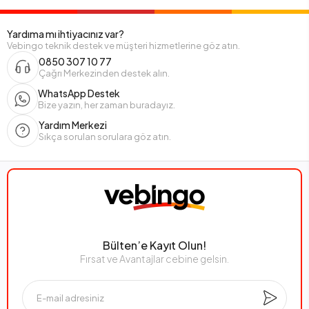
Yardıma mı ihtiyacınız var?
Vebingo teknik destek ve müşteri hizmetlerine göz atın.
0850 307 10 77
Çağrı Merkezinden destek alın.
WhatsApp Destek
Bize yazın, her zaman buradayız.
Yardım Merkezi
Sıkça sorulan sorulara göz atın.
Bülten’e Kayıt Olun!
Fırsat ve Avantajlar cebine gelsin.