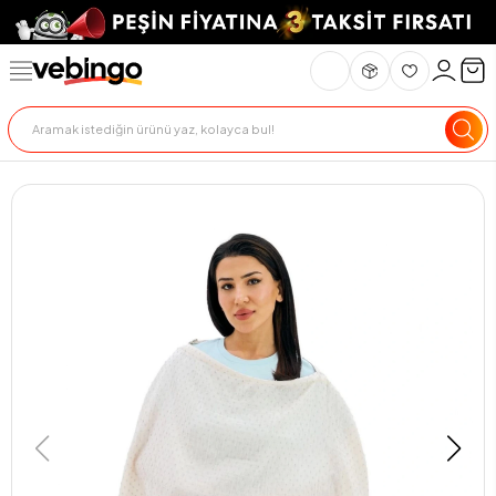
Genel Bakış
Ürün Açıklaması
Teknik Özellikler
Teslimat Ve İade