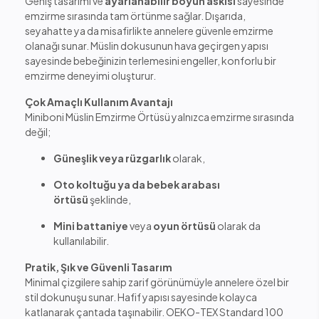
Geniş tasarımı ve
ayarlanabilir boyun askısı
sayesinde
emzirme sırasında tam örtünme sağlar. Dışarıda,
seyahatte ya da misafirlikte annelere güvenle emzirme
olanağı sunar. Müslin dokusunun hava geçirgen yapısı
sayesinde bebeğinizin terlemesini engeller, konforlu bir
emzirme deneyimi oluşturur.
Çok Amaçlı Kullanım Avantajı
Miniboni Müslin Emzirme Örtüsü yalnızca emzirme sırasında
değil;
Güneşlik veya rüzgarlık
olarak,
Oto koltuğu ya da bebek arabası
örtüsü
şeklinde,
Mini battaniye
veya
oyun örtüsü
olarak da
kullanılabilir.
Pratik, Şık ve Güvenli Tasarım
Minimal çizgilere sahip zarif görünümüyle annelere özel bir
stil dokunuşu sunar. Hafif yapısı sayesinde kolayca
katlanarak çantada taşınabilir. OEKO-TEX Standard 100