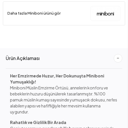
Daha fazla Miniboni ürünü gör
Ürün Açıklaması
Her Emzirmede Huzur, Her Dokunuşta Miniboni
Yumuşaklığı!
Miniboni Müslin Emzirme Örtüsü, annelerin konforu ve
bebeklerin huzuru düşünülerek tasarlanmıştır. %100
pamuk müslin kumaşı sayesinde yumuşacık dokusu, nefes
alabilen yapısı ve hafifliğiyle her mevsim kullanıma
uygundur.
Rahatlık ve Gizlilik Bir Arada