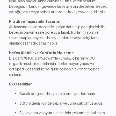
uyku alanı sağlar. Anne karnındaki hissi veren tasarımı,
bebeğinizin kendini güvende hissetmesini destekler. Bebek
yatağı, beşik veya bebek arabasına kolayca yerleştirilebilir.
Pratik ve Taşınabilir Tasarım
Alt kısmındaki kordonlar ile iç alan daraltılıp genişletilebilir;
bebeğin büyümesine göre uyarlanabilir. Hafif yapısı ve
taşıma sapları sayesinde seyahatlerde veya ev içi farklı
alanlarda rahatlıkla taşınabilir.
Nefes Alabilir ve Konforlu Malzeme
Dış kısmı %100 pamuk waffle kumaş, iç kısmı %100
organik müslin ile üretilmiştir. Terletmeyen yapısı ve
ortopedik destekli iç dolgu ile bebeğiniz konfor içinde
dinlenir.
Ek Özellikler
Bacak bölgesinde ayrılabilir emniyet fermuarı
3,8 cm genişliğinde saplar ve yumuşak omuz askısı
Ev, seyahat ve oyun alanları için çok amaçlı kullanım