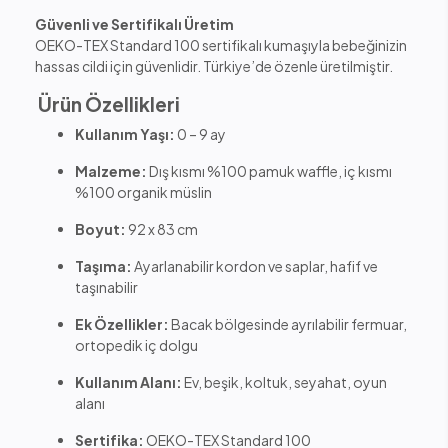
Güvenli ve Sertifikalı Üretim
OEKO-TEX Standard 100 sertifikalı kumaşıyla bebeğinizin
hassas cildi için güvenlidir. Türkiye’de özenle üretilmiştir.
Ürün Özellikleri
Kullanım Yaşı:
0 – 9 ay
Malzeme:
Dış kısmı %100 pamuk waffle, iç kısmı
%100 organik müslin
Boyut:
92 x 83 cm
Taşıma:
Ayarlanabilir kordon ve saplar, hafif ve
taşınabilir
Ek Özellikler:
Bacak bölgesinde ayrılabilir fermuar,
ortopedik iç dolgu
Kullanım Alanı:
Ev, beşik, koltuk, seyahat, oyun
alanı
Sertifika:
OEKO-TEX Standard 100