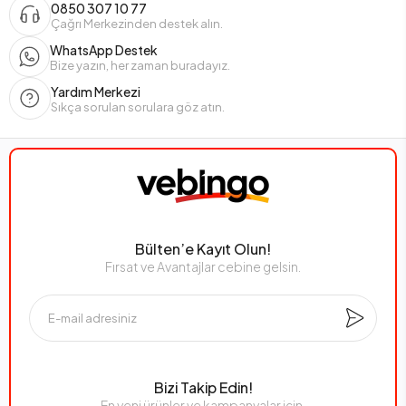
0850 307 10 77
Çağrı Merkezinden destek alın.
WhatsApp Destek
Bize yazın, her zaman buradayız.
Yardım Merkezi
Sıkça sorulan sorulara göz atın.
Bülten’e Kayıt Olun!
Fırsat ve Avantajlar cebine gelsin.
Bizi Takip Edin!
En yeni ürünler ve kampanyalar için,