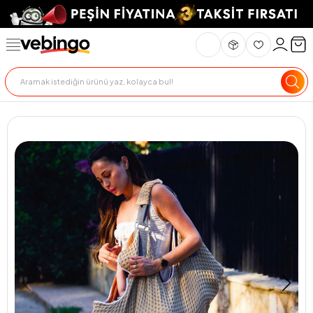
Genel Bakış
Ürün Açıklaması
Teslimat Ve İade
Ödeme Seçenekle