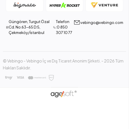
Güngören, Turgut Özal
Telefon
vebingo@vebingo.com
Cd. No:63-65 D:5,
:0 850
Çekmeköy/İstanbul
307 10 77
© Vebingo - Vebingo İç ve Dış Ticaret Anonim Şirketi. - 2026 Tüm
Hakları Saklıdır.