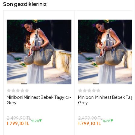
Son gezdikleriniz
Miniboni Mininest Bebek Taşıyıcı -
Miniboni Mininest Bebek Taşıy
Grey
Grey
2.499,90 TL
2.499,90 TL
%28
%28
1.799,10 TL
1.799,10 TL