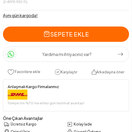
2.499,90 TL
Aynı gün kargoda!
SEPETE EKLE
Yardıma mı ihtiyacınız var?
Favorilere ekle
Karşılaştır
Arkadaşına öner
Anlaşmalı Kargo Firmalarımız
Türkiye’nin %70’ine ertesi gün teslimat avantajı!
Öne Çıkan Avantajlar
Ücretsiz Kargo
Kolay İade
Orjinal Ürün
Güvenli Ödeme