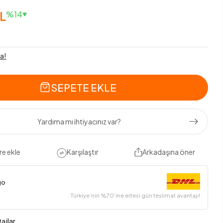
L
%14
a!
SEPETE EKLE
Yardıma mı ihtiyacınız var?
re ekle
Karşılaştır
Arkadaşına öner
go
Türkiye’nin %70’ine ertesi gün teslimat avantajı!
ajlar