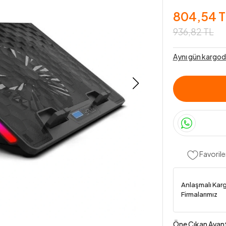
804,54 T
936,82 TL
Aynı gün kargod
Favorile
Anlaşmalı Kar
Firmalarımız
Öne Çıkan Avant