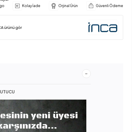
rgo
Kolay İade
Orjinal Ürün
Güvenli Ödeme
CA ürünü gör
OĞUTUCU