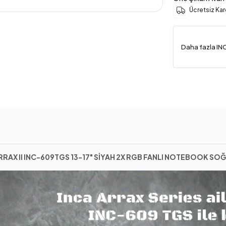
Ücretsiz Ka
Daha fazla IN
RRAX II INC-609TGS 13-17" SİYAH 2X RGB FANLI NOTEBOOK S