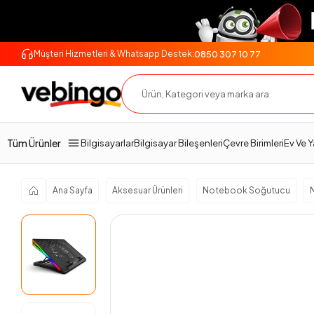
0850 307 10 77
Müşteri Hizmetleri & Whatsapp Destek:
Genel Bakış
Ürün Açıklaması
Teslimat Ve İade
Tüm Ürünler
Bilgisayarlar
Bilgisayar Bileşenleri
Çevre Birimleri
Ev Ve 
Ana Sayfa
Aksesuar Ürünleri
Notebook Soğutucu