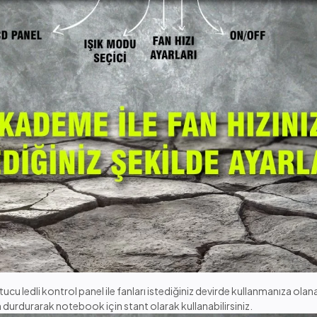
dli kontrol panel ile fanları istediğiniz devirde kullanmanıza olanak 
 durdurarak notebook için stant olarak kullanabilirsiniz.