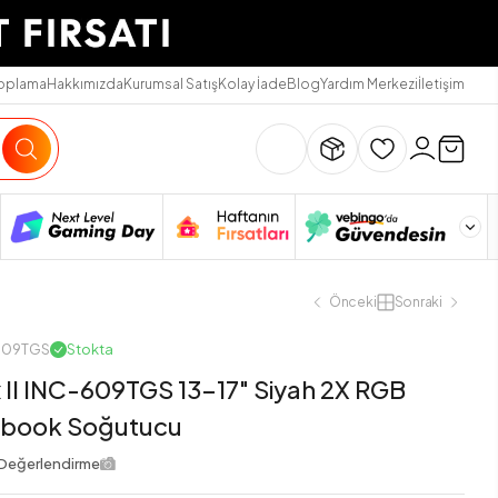
Toplama
Hakkımızda
Kurumsal Satış
Kolay İade
Blog
Yardım Merkezi
İletişim
Önceki
Sonraki
-609TGS
Stokta
x II INC-609TGS 13-17" Siyah 2X RGB
ebook Soğutucu
Değerlendirme