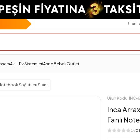
Ürün 
Ödeme Seçenekleri
Değerlendirmeler
Yaşam
Akıllı Ev Sistemleri
Anne Bebek
Outlet
Notebook Soğutucu Stant
Ürün Kodu: INC
Inca Arra
Fanlı Not
0/
0 