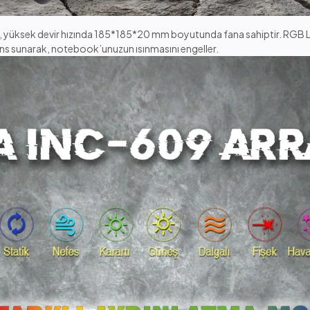
yüksek devir hızında 185*185*20 mm boyutunda fana sahiptir. RGB
ns sunarak, notebook’unuzun ısınmasını engeller.