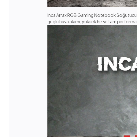
Inca Arrax RGB Gaming Notebook Soğutucu, 
güçlü hava akımı, yüksek hız ve tam performa