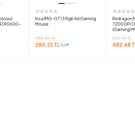
ablosuz
Inca IMG-GT13 Rgb 4d Gamıng
Redragon M
04390600-
Mouse
7200 DPI O
(Gaming) 
299,49 TL
539,17 TL
280,22 TL
482,68 T
%6