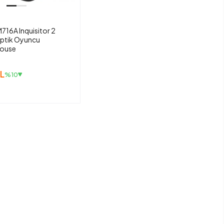
716A Inquisitor 2
ptik Oyuncu
Mouse
L
%10