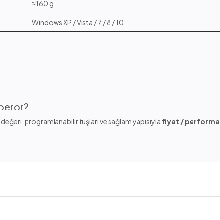
≈160 g
Windows XP / Vista / 7 / 8 / 10
peror?
 değeri, programlanabilir tuşları ve sağlam yapısıyla
fiyat / perform