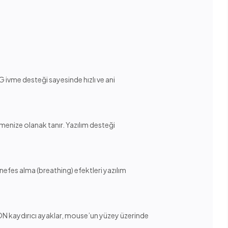
 ivme desteği sayesinde hızlı ve ani
menize olanak tanır. Yazılım desteği
nefes alma (breathing) efektleri yazılım
LON kaydırıcı ayaklar, mouse’un yüzey üzerinde