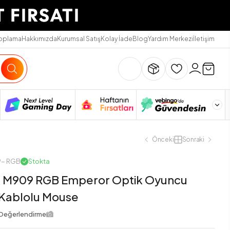
Toplama
Hakkımızda
Kurumsal Satış
Kolay İade
Blog
Yardım Merkezi
İletişim
Önceki
Sonraki
9- RGB
Stokta
 M909 RGB Emperor Optik Oyuncu
 Kablolu Mouse
Değerlendirme