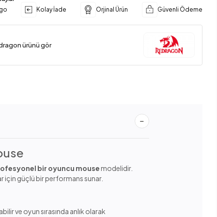
rgo
Kolay İade
Orjinal Ürün
Güvenli Ödeme
dragon ürünü gör
ouse
rofesyonel bir oyuncu mouse
modelidir.
r için güçlü bir performans sunar.
bilir ve oyun sırasında anlık olarak