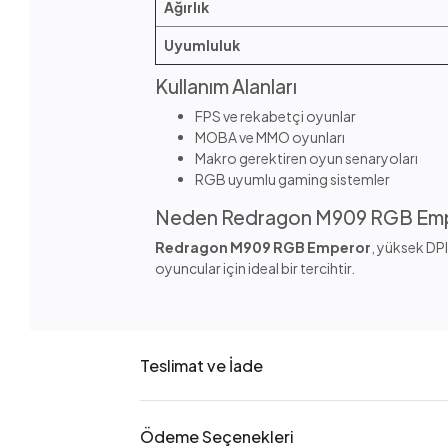
Ağırlık
Uyumluluk
Kullanım Alanları
FPS ve rekabetçi oyunlar
MOBA ve MMO oyunları
Makro gerektiren oyun senaryoları
RGB uyumlu gaming sistemler
Neden Redragon M909 RGB Em
Redragon M909 RGB Emperor
, yüksek DPI
oyuncular için ideal bir tercihtir.
Teslimat ve İade
Ödeme Seçenekleri