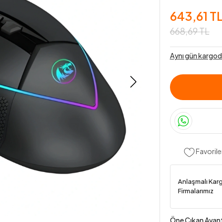
643,61 T
668,69 TL
Aynı gün kargod
Favorile
Anlaşmalı Kar
Firmalarımız
Öne Çıkan Avant