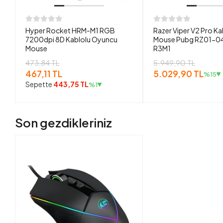
Hyper Rocket HRM-M1 RGB
Razer Viper V2 Pro K
7200dpi 8D Kablolu Oyuncu
Mouse Pubg RZ01-
Mouse
R3M1
473,84 TL
5.949,90 TL
467,11 TL
5.029,90 TL
%15
Sepette
443,75 TL
%1
Son gezdikleriniz