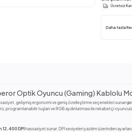
Ücretsiz Ka
Daha fazla Re
ror Optik Oyuncu (Gaming) Kablolu M
ssasiyet, gelişmiş ergonomi ve geniş özelleştirme seçenekleri sunan
p
ü, programlanabilir tuşları ve RGB aydınlatması ile rekabetçi oyuncula
 12.400 DPI
hassasiyet sunar. DPI seviyeleri yazılım üzerinden ayarlana