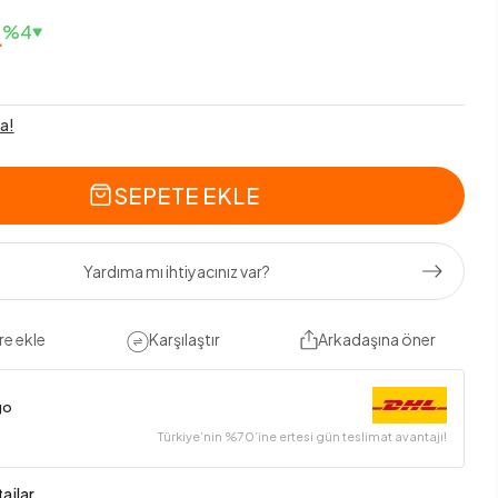
L
%4
a!
SEPETE EKLE
Yardıma mı ihtiyacınız var?
re ekle
Karşılaştır
Arkadaşına öner
go
Türkiye’nin %70’ine ertesi gün teslimat avantajı!
ajlar