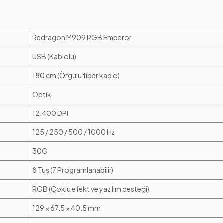
Redragon M909 RGB Emperor
USB (Kablolu)
180 cm (Örgülü fiber kablo)
Optik
12.400 DPI
125 / 250 / 500 / 1000 Hz
30G
8 Tuş (7 Programlanabilir)
RGB (Çoklu efekt ve yazılım desteği)
129 × 67.5 × 40.5 mm