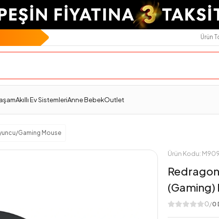
Ürün 
Ödeme Seçenekleri
Değerlendirmeler
Yaşam
Akıllı Ev Sistemleri
Anne Bebek
Outlet
yuncu/Gaming Mouse
Ürün Kodu: M90
Redragon
(Gaming)
0/
0 