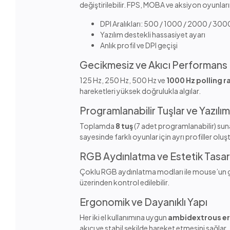
değiştirilebilir. FPS, MOBA ve aksiyon oyunlar
DPI Aralıkları: 500 / 1000 / 2000 / 30
Yazılım destekli hassasiyet ayarı
Anlık profil ve DPI geçişi
Gecikmesiz ve Akıcı Performans
125 Hz, 250 Hz, 500 Hz ve
1000 Hz polling r
hareketleri yüksek doğrulukla algılar.
Programlanabilir Tuşlar ve Yazılı
Toplamda
8 tuş
(7 adet programlanabilir) sun
sayesinde farklı oyunlar için ayrı profiller oluşt
RGB Aydınlatma ve Estetik Tasa
Çoklu RGB aydınlatma modları ile mouse’un görü
üzerinden kontrol edilebilir.
Ergonomik ve Dayanıklı Yapı
Her iki el kullanımına uygun
ambidextrous e
akıcı ve stabil şekilde hareket etmesini sağlar.