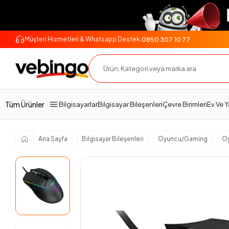
0850 307 10 77
Müşteri Hizmetleri & Whatsapp Destek:
Genel Bakış
Ürün Açıklaması
Teslimat Ve İade
Tüm Ürünler
Bilgisayarlar
Bilgisayar Bileşenleri
Çevre Birimleri
Ev Ve 
Ana Sayfa
Bilgisayar Bileşenleri
Oyuncu/Gaming
O