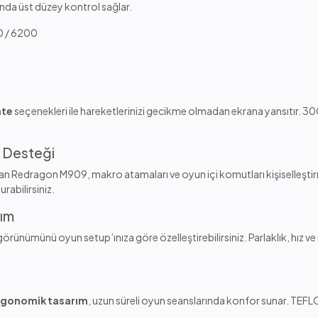
ında üst düzey kontrol sağlar.
00 / 6200
ate
seçenekleri ile hareketlerinizi gecikme olmadan ekrana yansıtır. 30G
m Desteği
an Redragon M909, makro atamaları ve oyun içi komutları kişiselleştir
urabilirsiniz.
rım
nümünü oyun setup’ınıza göre özelleştirebilirsiniz. Parlaklık, hız ve 
rgonomik tasarım
, uzun süreli oyun seanslarında konfor sunar. TEF