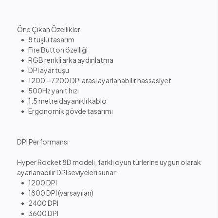
Öne Çıkan Özellikler
• 8 tuşlu tasarım
• Fire Button özelliği
• RGB renkli arka aydınlatma
• DPI ayar tuşu
• 1200 – 7200 DPI arası ayarlanabilir hassasiyet
• 500Hz yanıt hızı
• 1.5 metre dayanıklı kablo
• Ergonomik gövde tasarımı
DPI Performansı
Hyper Rocket 8D modeli, farklı oyun türlerine uygun olarak
ayarlanabilir DPI seviyeleri sunar:
• 1200 DPI
• 1800 DPI (varsayılan)
• 2400 DPI
• 3600 DPI