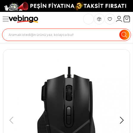
Genel Bakış
Ürün Açıklaması
Teknik Özellikler
Teslimat Ve İade