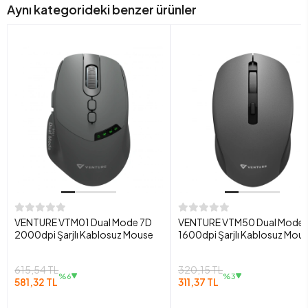
Aynı kategorideki benzer ürünler
VENTURE VTM01 Dual Mode 7D
VENTURE VTM50 Dual Mode 
2000dpi Şarjlı Kablosuz Mouse
1600dpi Şarjlı Kablosuz Mou
615,54 TL
320,15 TL
%6
%3
581,32 TL
311,37 TL