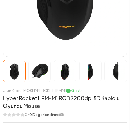
Ürün Kodu: MOSHYPRRCKETHRMM1
Stokta
Hyper Rocket HRM-M1 RGB 7200dpi 8D Kablolu
Oyuncu Mouse
0/
0 Değerlendirme