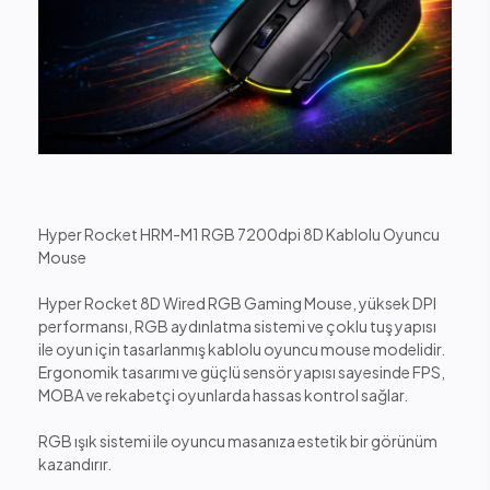
Hyper Rocket HRM-M1 RGB 7200dpi 8D Kablolu Oyuncu
Mouse
Hyper Rocket 8D Wired RGB Gaming Mouse, yüksek DPI
performansı, RGB aydınlatma sistemi ve çoklu tuş yapısı
ile oyun için tasarlanmış kablolu oyuncu mouse modelidir.
Ergonomik tasarımı ve güçlü sensör yapısı sayesinde FPS,
MOBA ve rekabetçi oyunlarda hassas kontrol sağlar.
RGB ışık sistemi ile oyuncu masanıza estetik bir görünüm
kazandırır.