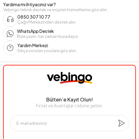
Yardıma mı ihtiyacınız var?
Vebingo teknik destek ve müşteri hizmetlerine göz atın.
0850 307 10 77
Çağrı Merkezinden destek alın.
WhatsApp Destek
Bize yazın, her zaman buradayız.
Yardım Merkezi
Sıkça sorulan sorulara göz atın.
Bülten’e Kayıt Olun!
Fırsat ve Avantajlar cebine gelsin.