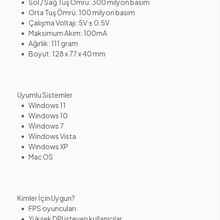
• Sol / Sağ Tuş Ömrü: 300 milyon basım
• Orta Tuş Ömrü: 100 milyon basım
• Çalışma Voltajı: 5V ± 0.5V
• Maksimum Akım: 100mA
• Ağırlık: 111 gram
• Boyut: 128 x 77 x 40 mm
Uyumlu Sistemler
• Windows 11
• Windows 10
• Windows 7
• Windows Vista
• Windows XP
• Mac OS
Kimler İçin Uygun?
• FPS oyuncuları
• Yüksek DPI isteyen kullanıcılar