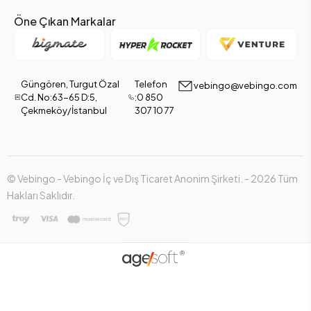
Öne Çıkan Markalar
Güngören, Turgut Özal
Telefon
vebingo@vebingo.com
Cd. No:63-65 D:5,
:0 850
Çekmeköy/İstanbul
307 10 77
© Vebingo - Vebingo İç ve Dış Ticaret Anonim Şirketi. - 2026 Tüm
Hakları Saklıdır.