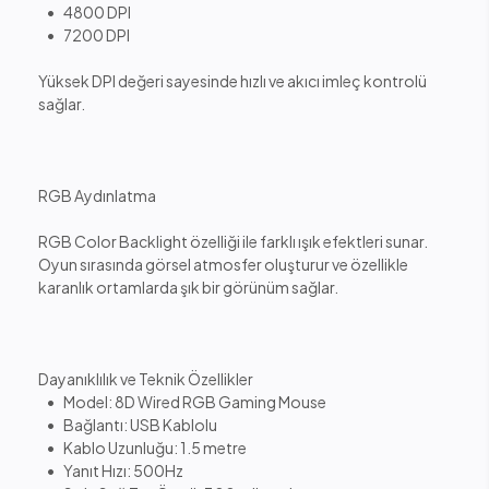
• 4800 DPI
• 7200 DPI
Yüksek DPI değeri sayesinde hızlı ve akıcı imleç kontrolü
sağlar.
RGB Aydınlatma
RGB Color Backlight özelliği ile farklı ışık efektleri sunar.
Oyun sırasında görsel atmosfer oluşturur ve özellikle
karanlık ortamlarda şık bir görünüm sağlar.
Dayanıklılık ve Teknik Özellikler
• Model: 8D Wired RGB Gaming Mouse
• Bağlantı: USB Kablolu
• Kablo Uzunluğu: 1.5 metre
• Yanıt Hızı: 500Hz