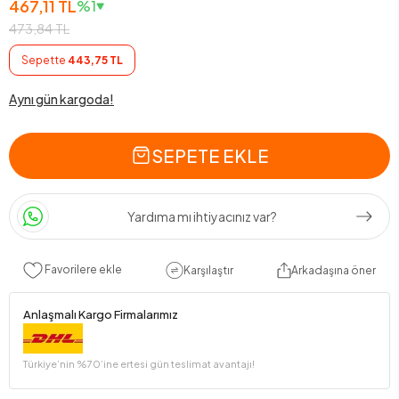
467,11 TL
%1
473,84 TL
Sepette
443,75 TL
Aynı gün kargoda!
SEPETE EKLE
Yardıma mı ihtiyacınız var?
Favorilere ekle
Karşılaştır
Arkadaşına öner
Anlaşmalı Kargo Firmalarımız
Türkiye’nin %70’ine ertesi gün teslimat avantajı!