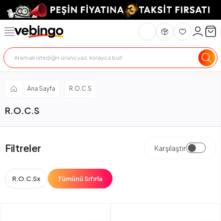
Ana Sayfa
R.O.C.S
R.O.C.S
Filtreler
Karşılaştır
R.O.C.S
x
Tümünü Sıfırla