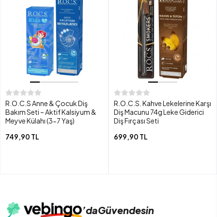
R.O.C.S Anne & Çocuk Diş
R.O.C.S. Kahve Lekelerine Karşı
Bakım Seti – Aktif Kalsiyum &
Diş Macunu 74g Leke Giderici
Meyve Külahı (3-7 Yaş)
Diş Fırçası Seti
749,90 TL
699,90 TL
’da
Güvendesin