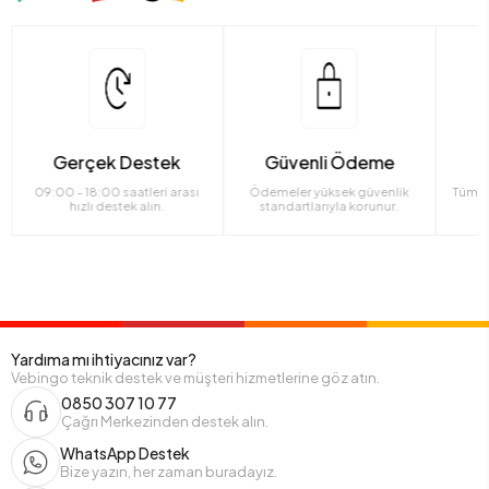
Gerçek Destek
Güvenli Ödeme
09:00 - 18:00 saatleri arası
Ödemeler yüksek güvenlik
Tüm ü
hızlı destek alın.
standartlarıyla korunur.
Yardıma mı ihtiyacınız var?
Vebingo teknik destek ve müşteri hizmetlerine göz atın.
0850 307 10 77
Çağrı Merkezinden destek alın.
WhatsApp Destek
Bize yazın, her zaman buradayız.