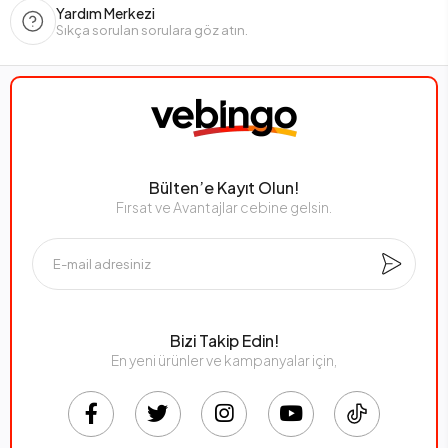
Yardım Merkezi
Sıkça sorulan sorulara göz atın.
Bülten’e Kayıt Olun!
Fırsat ve Avantajlar cebine gelsin.
Bizi Takip Edin!
En yeni ürünler ve kampanyalar için,