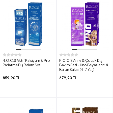
R.O.C.S Aktif Kalsiyum & Pro
R.O.C.S Anne & Çocuk Diş
Parlatma Diş Bakım Seti
Bakım Seti – Uno Beyazlatıcı &
Balon Sakızı (4-7 Yaş)
859,90 TL
679,90 TL