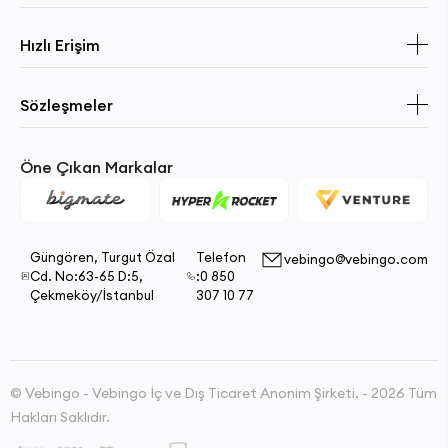
Hızlı Erişim
Sözleşmeler
Öne Çıkan Markalar
Güngören, Turgut Özal
Telefon
vebingo@vebingo.com
Cd. No:63-65 D:5,
:0 850
Çekmeköy/İstanbul
307 10 77
© Vebingo - Vebingo İç ve Dış Ticaret Anonim Şirketi. - 2026 Tüm
Hakları Saklıdır.