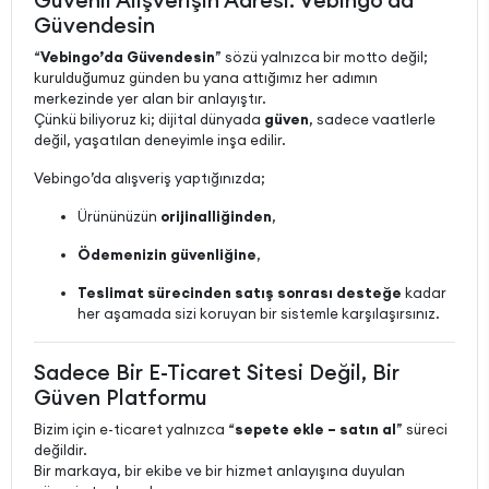
Güvenli Alışverişin Adresi: Vebingo’da
Güvendesin
“
Vebingo’da Güvendesin
” sözü yalnızca bir motto değil;
kurulduğumuz günden bu yana attığımız her adımın
merkezinde yer alan bir anlayıştır.
Çünkü biliyoruz ki; dijital dünyada
güven
, sadece vaatlerle
değil, yaşatılan deneyimle inşa edilir.
Vebingo’da alışveriş yaptığınızda;
Ürününüzün
orijinalliğinden
,
Ödemenizin güvenliğine
,
Teslimat sürecinden satış sonrası desteğe
kadar
her aşamada sizi koruyan bir sistemle karşılaşırsınız.
Sadece Bir E-Ticaret Sitesi Değil, Bir
Güven Platformu
Bizim için e-ticaret yalnızca “
sepete ekle – satın al
” süreci
değildir.
Bir markaya, bir ekibe ve bir hizmet anlayışına duyulan