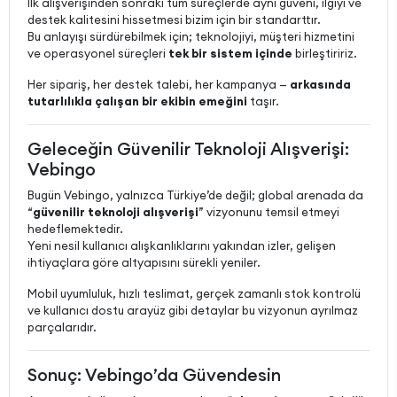
İlk alışverişinden sonraki tüm süreçlerde aynı güveni, ilgiyi ve
destek kalitesini hissetmesi bizim için bir standarttır.
Bu anlayışı sürdürebilmek için; teknolojiyi, müşteri hizmetini
ve operasyonel süreçleri
tek bir sistem içinde
birleştiririz.
Her sipariş, her destek talebi, her kampanya —
arkasında
tutarlılıkla çalışan bir ekibin emeğini
taşır.
Geleceğin Güvenilir Teknoloji Alışverişi:
Vebingo
Bugün Vebingo, yalnızca Türkiye’de değil; global arenada da
“
güvenilir teknoloji alışverişi
” vizyonunu temsil etmeyi
hedeflemektedir.
Yeni nesil kullanıcı alışkanlıklarını yakından izler, gelişen
ihtiyaçlara göre altyapısını sürekli yeniler.
Mobil uyumluluk, hızlı teslimat, gerçek zamanlı stok kontrolü
ve kullanıcı dostu arayüz gibi detaylar bu vizyonun ayrılmaz
parçalarıdır.
Sonuç: Vebingo’da Güvendesin