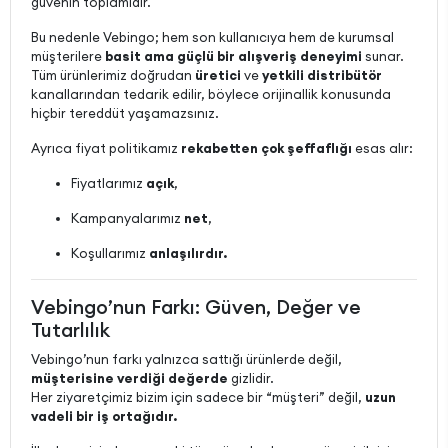
güvenin toplamıdır.
Bu nedenle Vebingo; hem son kullanıcıya hem de kurumsal
müşterilere
basit ama güçlü bir alışveriş deneyimi
sunar.
Tüm ürünlerimiz doğrudan
üretici
ve
yetkili distribütör
kanallarından tedarik edilir, böylece orijinallik konusunda
hiçbir tereddüt yaşamazsınız.
Ayrıca fiyat politikamız
rekabetten çok şeffaflığı
esas alır:
Fiyatlarımız
açık
,
Kampanyalarımız
net
,
Koşullarımız
anlaşılırdır.
Vebingo’nun Farkı: Güven, Değer ve
Tutarlılık
Vebingo’nun farkı yalnızca sattığı ürünlerde değil,
müşterisine verdiği değerde
gizlidir.
Her ziyaretçimiz bizim için sadece bir “müşteri” değil,
uzun
vadeli bir iş ortağıdır.