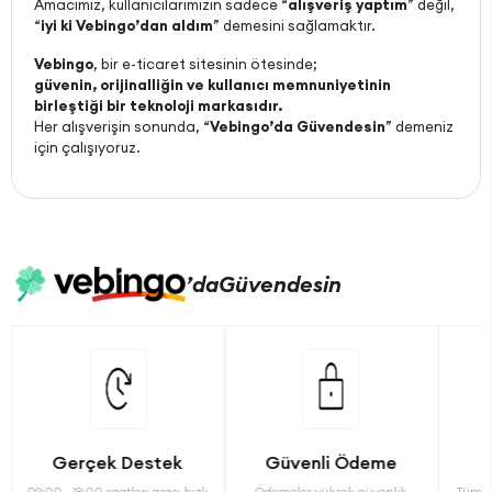
Amacımız, kullanıcılarımızın sadece “
alışveriş yaptım
” değil,
“
iyi ki Vebingo’dan aldım
” demesini sağlamaktır.
Vebingo
, bir e-ticaret sitesinin ötesinde;
güvenin, orijinalliğin ve kullanıcı memnuniyetinin
birleştiği bir teknoloji markasıdır.
Her alışverişin sonunda, “
Vebingo’da Güvendesin
” demeniz
için çalışıyoruz.
’da
Güvendesin
Gerçek Destek
Güvenli Ödeme
09:00 - 18:00 saatleri arası hızlı
Ödemeler yüksek güvenlik
Tüm ü