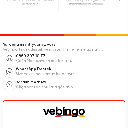
destek alın.
standartlarıyla korunur.
Yardıma mı ihtiyacınız var?
Vebingo teknik destek ve müşteri hizmetlerine göz atın.
0850 307 10 77
Çağrı Merkezinden destek alın.
WhatsApp Destek
Bize yazın, her zaman buradayız.
Yardım Merkezi
Sıkça sorulan sorulara göz atın.