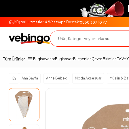
0850 307 10 77
Müşteri Hizmetleri & Whatsapp Destek:
Genel Bakış
Ürün Açıklaması
Teknik Özellikler
Tüm Ürünler
Bilgisayarlar
Bilgisayar Bileşenleri
Çevre Birimleri
Ev Ve 
Ana Sayfa
Anne Bebek
Moda Aksesuar
Müslin & Ba