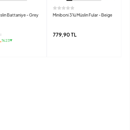
slin Battaniye - Grey
Miniboni 3'lü Müslin Fular - Beige
M
L
779,90 TL
7
L
%23