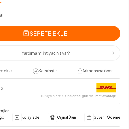
a!
SEPETE EKLE
Yardıma mı ihtiyacınız var?
re ekle
Karşılaştır
Arkadaşına öner
go
Türkiye’nin %70’ine ertesi gün teslimat avantajı!
ajlar
rgo
Kolay İade
Orjinal Ürün
Güvenli Ödeme