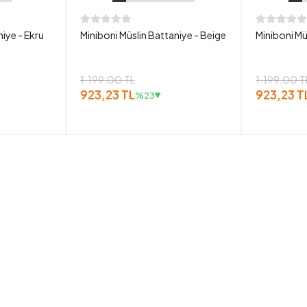
niye - Ekru
Miniboni Müslin Battaniye - Beige
Miniboni Mü
1.199,00 TL
1.199,00 T
923,23 TL
923,23 T
%23