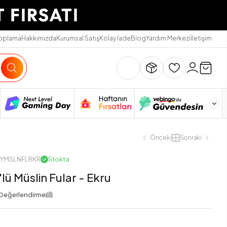
Toplama
Hakkımızda
Kurumsal Satış
Kolay İade
Blog
Yardım Merkezi
İletişim
Önceki
Sonraki
NYMSLNFLRKR
Stokta
'lü Müslin Fular - Ekru
Değerlendirme
L