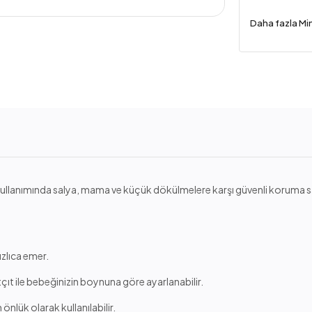
Daha fazla Mi
k kullanımında salya, mama ve küçük dökülmelere karşı güvenli koruma
ızlıca emer.
çıt ile bebeğinizin boynuna göre ayarlanabilir.
lük olarak kullanılabilir.