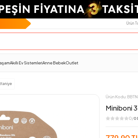
Ürün 
Teslimat Ve İade
Ödeme Seçenekleri
Değerlendirmeler
Yaşam
Akıllı Ev Sistemleri
Anne Bebek
Outlet
ttaniye
Ürün Kodu: BBT
Miniboni 3
0/
0 
779,90 T