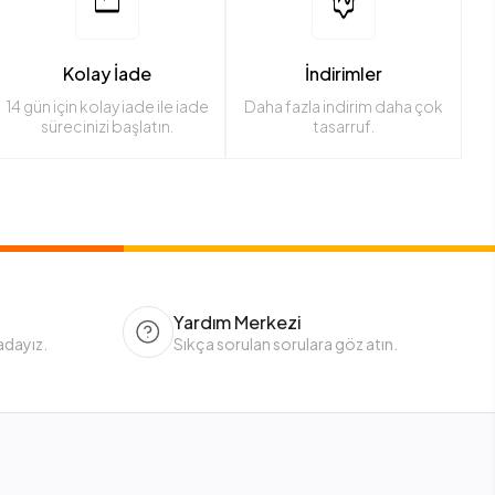
Kolay İade
İndirimler
14 gün için kolay iade ile iade
Daha fazla indirim daha çok
sürecinizi başlatın.
tasarruf.
Yardım Merkezi
adayız.
Sıkça sorulan sorulara göz atın.