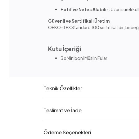
Hafif ve Nefes Alabilir:
Uzun süreli ku
Güvenli ve Sertifikalı Üretim
OEKO-TEX Standard 100 sertifikalıdır, bebeğiniz
Kutu İçeriği
3 x Miniboni Müslin Fular
Teknik Özellikler
Teslimat ve İade
Ödeme Seçenekleri