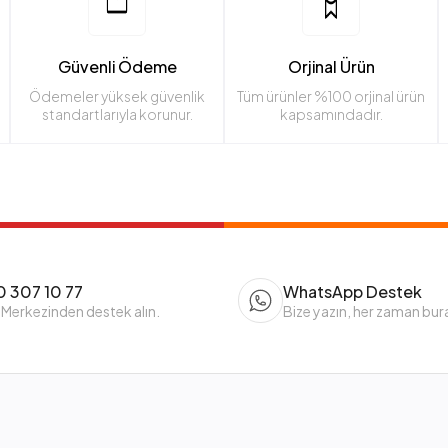
Güvenli Ödeme
Orjinal Ürün
Ödemeler yüksek güvenlik
Tüm ürünler %100 orjinal ürün
standartlarıyla korunur.
kapsamındadır.
 307 10 77
WhatsApp Destek
 Merkezinden destek alın.
Bize yazın, her zaman bur