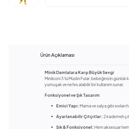
Ürün Açıklaması
Minik Damlalara Karşı Büyük Sevgi
Miniboni 3’lü Müslin Fular, bebeğinizin günlü
yumuşak ve nefes alabilir bir kullanım sunar.
Fonksiyonel ve Şık Tasarım
Emici Yapı:
Mama ve salya gibi sıvıları h
Ayarlanabilir Çıtçıtlar:
2 kademeli çıt
Şık & Fonksiyonel:
Hem aksesuar hem ön