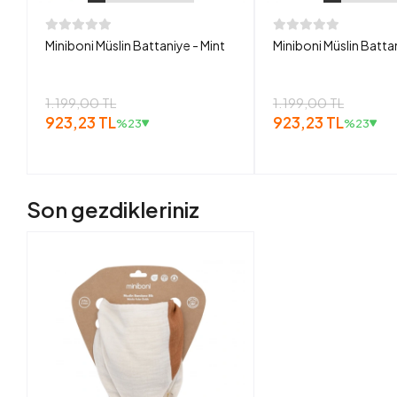
Miniboni Müslin Battaniye - Mint
Miniboni Müslin Batta
1.199,00 TL
1.199,00 TL
923,23 TL
923,23 TL
%23
%23
Son gezdikleriniz