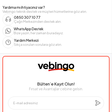
Yardıma mı ihtiyacınız var?
Vebingo teknik destek ve müşteri hizmetlerine göz atın.
0850 307 10 77
Çağrı Merkezinden destek alın.
WhatsApp Destek
Bize yazın, her zaman buradayız.
Yardım Merkezi
Sıkça sorulan sorulara göz atın.
Bülten’e Kayıt Olun!
Fırsat ve Avantajlar cebine gelsin.