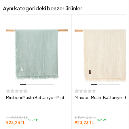
Aynı kategorideki benzer ürünler
Miniboni Müslin Battaniye - Mint
Miniboni Müslin Battaniye - E
1.199,00 TL
1.199,00 TL
%23
%23
923,23 TL
923,23 TL