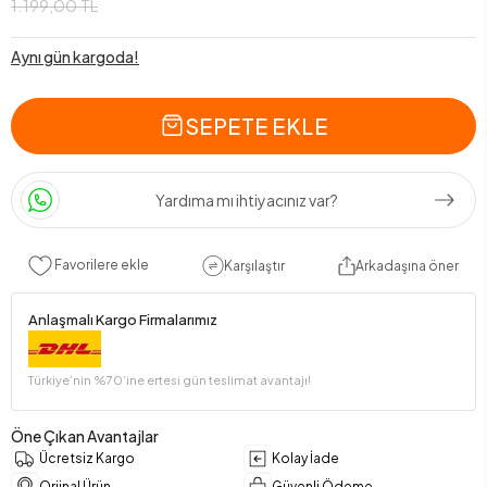
1.199,00 TL
Aynı gün kargoda!
SEPETE EKLE
Yardıma mı ihtiyacınız var?
Favorilere ekle
Karşılaştır
Arkadaşına öner
Anlaşmalı Kargo Firmalarımız
Türkiye’nin %70’ine ertesi gün teslimat avantajı!
Öne Çıkan Avantajlar
Ücretsiz Kargo
Kolay İade
Orjinal Ürün
Güvenli Ödeme