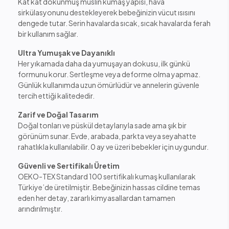
Kat kat dokunmuş müslin kumaş yapısı, hava
sirkülasyonunu destekleyerek bebeğinizin vücut ısısını
dengede tutar. Serin havalarda sıcak, sıcak havalarda ferah
bir kullanım sağlar.
Ultra Yumuşak ve Dayanıklı
Her yıkamada daha da yumuşayan dokusu, ilk günkü
formunu korur. Sertleşme veya deforme olma yapmaz.
Günlük kullanımda uzun ömürlüdür ve annelerin güvenle
tercih ettiği kalitededir.
Zarif ve Doğal Tasarım
Doğal tonları ve püskül detaylarıyla sade ama şık bir
görünüm sunar. Evde, arabada, parkta veya seyahatte
rahatlıkla kullanılabilir. 0 ay ve üzeri bebekler için uygundur.
Güvenli ve Sertifikalı Üretim
OEKO-TEX Standard 100 sertifikalı kumaş kullanılarak
Türkiye’de üretilmiştir. Bebeğinizin hassas cildine temas
eden her detay, zararlı kimyasallardan tamamen
arındırılmıştır.