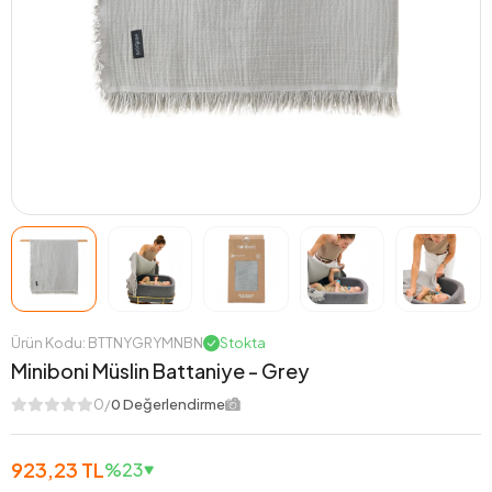
Ürün Kodu: BTTNYGRYMNBN
Stokta
Miniboni Müslin Battaniye - Grey
0/
0 Değerlendirme
923,23 TL
%23