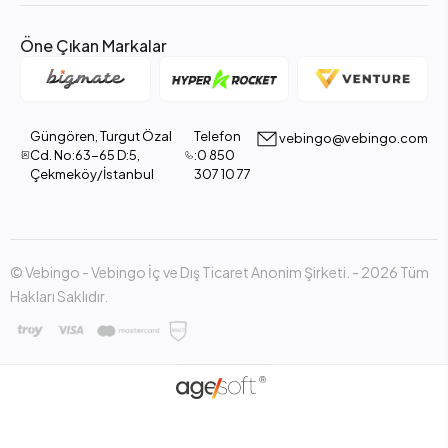
Öne Çıkan Markalar
Güngören, Turgut Özal
Telefon
vebingo@vebingo.com
Cd. No:63-65 D:5,
:0 850
Çekmeköy/İstanbul
307 10 77
© Vebingo - Vebingo İç ve Dış Ticaret Anonim Şirketi. - 2026 Tüm
Hakları Saklıdır.