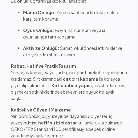
Bu önlük, üç farklı şekilde kullanılabilir:
Mama Önlüğü:
Yemek saatlerinde dökülmelere
karşı tam koruma.
Oyun Önlüğü:
Boya, hamur, kum veya su
oyunlarında tam kapsama.
Aktivite Önlüğü:
Sanat, okul öncesi etkinlikler ve
atölyelerde rahat kullanım.
Rahat, Hafif ve Pratik Tasarım
Yumuşak kumaşı sayesinde çocuğun hareket özgürlüğünü
kısıtlamaz. Sırt kısmındaki
cırt cırt kapama
ile kolayca
giydirilip çıkarılabilir.
Katlanabilir yapısı
, seyahatlerde ve
dış mekan etkinliklerinde ebeveynlere büyük kolaylık
sağlar.
Kaliteli ve Güvenli Malzeme
Miniboni önlük, dış yüzeyinde dayanıklı polyester, iç
yüzeyinde ise
hafif su itici astar
kullanılarak üretilmiştir.
OEKO-TEX Standard 100 sertifikasıyla bebek cildine
zararlı kimyasallar içermez.