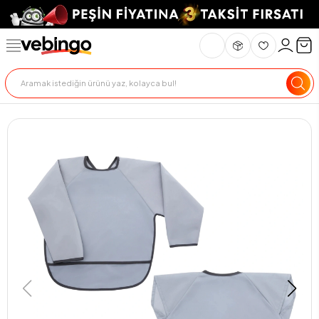
Genel Bakış
Ürün Açıklaması
Teslimat Ve İade
Ödeme Seçenekle