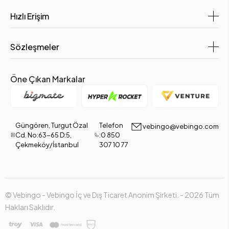
Hızlı Erişim
Sözleşmeler
Öne Çıkan Markalar
Güngören, Turgut Özal
Telefon
vebingo@vebingo.com
Cd. No:63-65 D:5,
:0 850
Çekmeköy/İstanbul
307 10 77
© Vebingo - Vebingo İç ve Dış Ticaret Anonim Şirketi. - 2026 Tüm
Hakları Saklıdır.