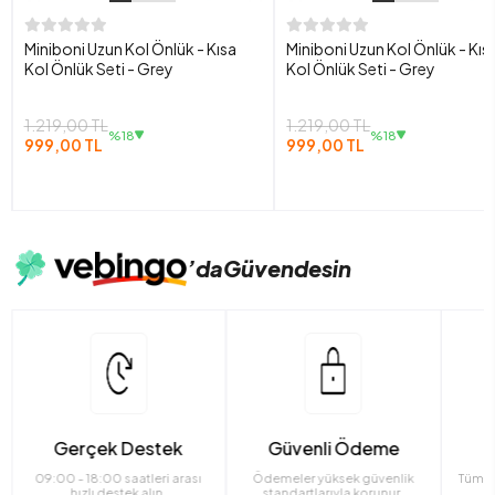
Miniboni Uzun Kol Önlük - Kısa
Miniboni Uzun Kol Önlük - Kıs
Kol Önlük Seti - Grey
Kol Önlük Seti - Grey
1.219,00 TL
1.219,00 TL
%18
%18
999,00 TL
999,00 TL
’da
Güvendesin
Gerçek Destek
Güvenli Ödeme
09:00 - 18:00 saatleri arası
Ödemeler yüksek güvenlik
Tüm ü
hızlı destek alın.
standartlarıyla korunur.