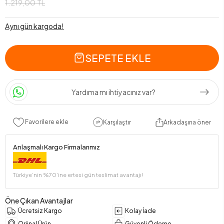
1.219,00 TL
Aynı gün kargoda!
SEPETE EKLE
Yardıma mı ihtiyacınız var?
Favorilere ekle
Karşılaştır
Arkadaşına öner
Anlaşmalı Kargo Firmalarımız
Türkiye’nin %70’ine ertesi gün teslimat avantajı!
Öne Çıkan Avantajlar
Ücretsiz Kargo
Kolay İade
Orjinal Ürün
Güvenli Ödeme