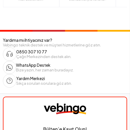
Yardıma mı ihtiyacınız var?
Vebingo teknik destek ve müşteri hizmetlerine göz atın.
0850 307 10 77
Çağrı Merkezinden destek alın.
WhatsApp Destek
Bize yazın, her zaman buradayız.
Yardım Merkezi
Sıkça sorulan sorulara göz atın.
Bülten’e Kayıt Olun!