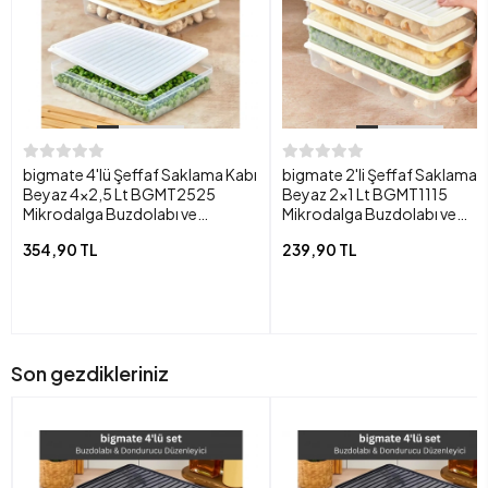
bigmate 4'lü Şeffaf Saklama Kabı
bigmate 2'li Şeffaf Saklama 
Beyaz 4x2,5 Lt BGMT2525
Beyaz 2x1 Lt BGMT1115
Mikrodalga Buzdolabı ve
Mikrodalga Buzdolabı ve
Dondurucu Uyumlu Düzenleyici
Dondurucu Uyumlu Düzenleyi
354,90 TL
239,90 TL
Son gezdikleriniz