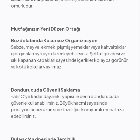
ömürlüdür.
Mutfağınızın Yeni Düzen Ortağı
Buzdolabında Kusursuz Organizasyon
Sebze, meyve, ekmek, pişmiş yemekler veya kahvaltılıklar
gibi gıdaları ayrı ayrı düzenleyebilirsiniz. Şeffaf gövdesi ve
sıkı kapanan kapakları sayesinde içerikler kolayca görünür
ve kötü kokular yayılmaz.
Dondurucuda Güvenli Saklama
-35°C’ye kadar dayanıklı yapısı ile derin dondurucuda
güvenle kullanabilirsiniz. Büyük hacmi sayesinde
porsiyonlarınızı uzun süre tazeliğini koruyarak muhafaza
edebilirsiniz.
Bulaşık Makinesinde Temizlik