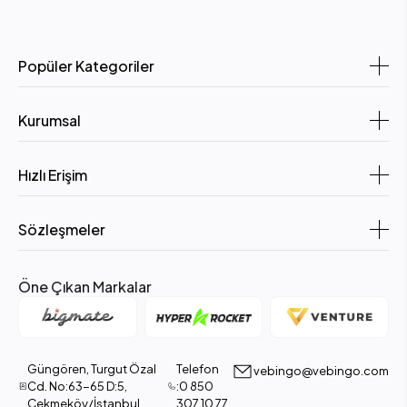
Popüler Kategoriler
Kurumsal
Hızlı Erişim
Sözleşmeler
Öne Çıkan Markalar
Güngören, Turgut Özal
Telefon
vebingo@vebingo.com
Cd. No:63-65 D:5,
:0 850
Çekmeköy/İstanbul
307 10 77