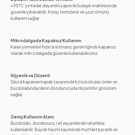
+95°C’ye kadar dayanıklı yapısı ile bulaşık makinesinde
güvenle yıkanabilir. Kolay temizlenir ve uzun ömürlü
kullanım sağlar.
Mikrodalgada Kapaksız Kullanım
Kalan yemekleri hızlıca ısıtmanız gerektiğinde kapaksız
olarak mikrodalgada güvenle kullanabilirsiniz.
Hijyenik ve Düzenli
Sıkıca kapanan kapak tasarımı ile kötü kokuları önler ve
buzdolabında/derin dondurucuda düzenli bir görünüm
sağlar.
Geniş Kullanım Alanı
Buzdolabı, dondurucu, raf veya kilerde rahatlıkla
kullanılabilir. Büyük hacmi sayesinde mutfakta pratik ve