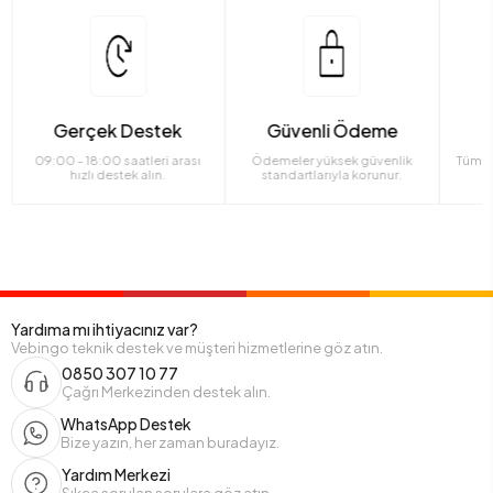
Gerçek Destek
Güvenli Ödeme
09:00 - 18:00 saatleri arası
Ödemeler yüksek güvenlik
Tüm ü
hızlı destek alın.
standartlarıyla korunur.
Yardıma mı ihtiyacınız var?
Vebingo teknik destek ve müşteri hizmetlerine göz atın.
0850 307 10 77
Çağrı Merkezinden destek alın.
WhatsApp Destek
Bize yazın, her zaman buradayız.
Yardım Merkezi