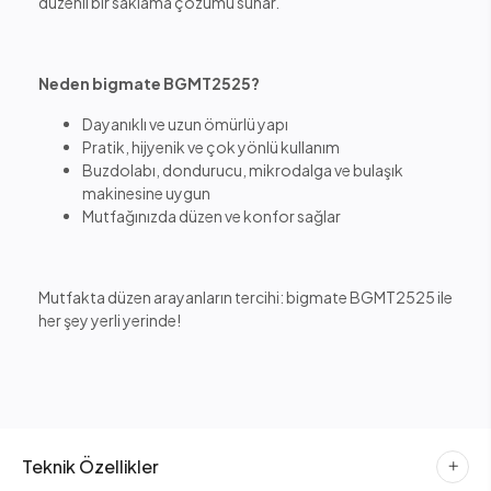
düzenli bir saklama çözümü sunar.
Neden bigmate BGMT2525?
Dayanıklı ve uzun ömürlü yapı
Pratik, hijyenik ve çok yönlü kullanım
Buzdolabı, dondurucu, mikrodalga ve bulaşık
makinesine uygun
Mutfağınızda düzen ve konfor sağlar
Mutfakta düzen arayanların tercihi: bigmate BGMT2525 ile
her şey yerli yerinde!
Teknik Özellikler