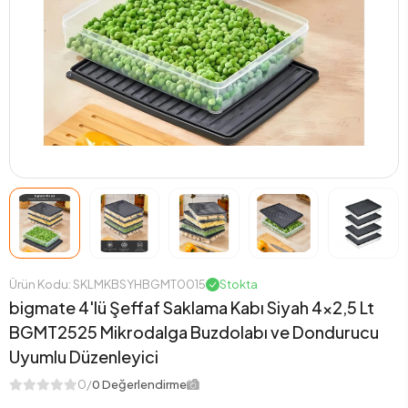
Ürün Kodu: SKLMKBSYHBGMT0015
Stokta
bigmate 4'lü Şeffaf Saklama Kabı Siyah 4x2,5 Lt
BGMT2525 Mikrodalga Buzdolabı ve Dondurucu
Uyumlu Düzenleyici
0/
0 Değerlendirme