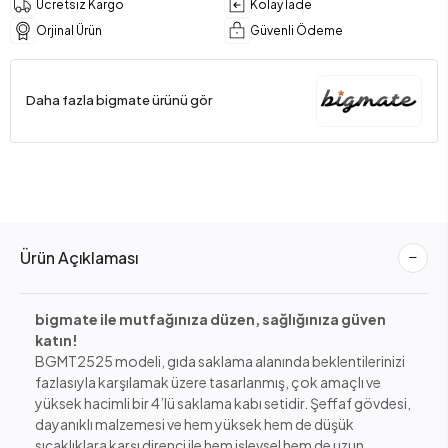
Ücretsiz Kargo
Kolay İade
Orjinal Ürün
Güvenli Ödeme
Daha fazla bigmate ürünü gör
Ürün Açıklaması
bigmate ile mutfağınıza düzen, sağlığınıza güven
katın!
BGMT2525 modeli, gıda saklama alanında beklentilerinizi
fazlasıyla karşılamak üzere tasarlanmış, çok amaçlı ve
yüksek hacimli bir 4’lü saklama kabı setidir. Şeffaf gövdesi,
dayanıklı malzemesi ve hem yüksek hem de düşük
sıcaklıklara karşı direnci ile hem işlevsel hem de uzun