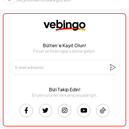
Sıkça sorulan sorulara göz atın.
Bülten’e Kayıt Olun!
Fırsat ve Avantajlar cebine gelsin.
Bizi Takip Edin!
En yeni ürünler ve kampanyalar için,