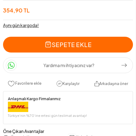
354,90 TL
Aynı gün kargoda!
SEPETE EKLE
Yardıma mı ihtiyacınız var?
Favorilere ekle
Karşılaştır
Arkadaşına öner
Anlaşmalı Kargo Firmalarımız
Türkiye’nin %70’ine ertesi gün teslimat avantajı!
Öne Çıkan Avantajlar