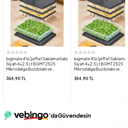
bigmate 4'lü Şeffaf Saklama Kabı
bigmate 4'lü Şeffaf Saklama 
Siyah 4x2,5 Lt BGMT2525
Siyah 4x2,5 Lt BGMT2525
Mikrodalga Buzdolabı ve
Mikrodalga Buzdolabı ve
Dondurucu Uyumlu Düzenleyici
Dondurucu Uyumlu Düzenleyi
354,90 TL
354,90 TL
’da
Güvendesin