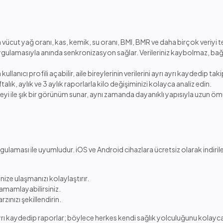
ıra vücut yağ oranı, kas, kemik, su oranı, BMI, BMR ve daha birçok veriyi
gulamasıyla anında senkronizasyon sağlar. Verileriniz kaybolmaz, bağ
ullanıcı profili açabilir, aile bireylerinin verilerini ayrı ayrı kaydedip taki
lık, aylık ve 3 aylık raporlarla kilo değişiminizi kolayca analiz edin.
yi ile şık bir görünüm sunar, aynı zamanda dayanıklı yapısıyla uzun ömü
ası ile uyumludur. iOS ve Android cihazlara ücretsiz olarak indirileb
nize ulaşmanızı kolaylaştırır.
i tamamlayabilirsiniz.
rzınızı şekillendirin.
 ayrı kaydedip raporlar; böylece herkes kendi sağlık yolculuğunu kolayca 