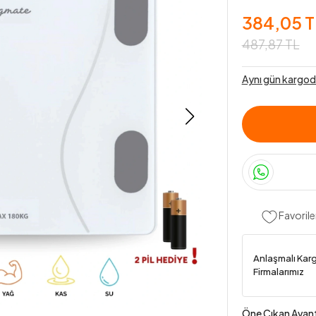
384,05 T
487,87 TL
Aynı gün kargod
Favorile
Anlaşmalı Kar
Firmalarımız
Öne Çıkan Avant