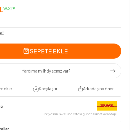
L
%21
a!
SEPETE EKLE
Yardıma mı ihtiyacınız var?
re ekle
Karşılaştır
Arkadaşına öner
go
Türkiye’nin %70’ine ertesi gün teslimat avantajı!
ajlar