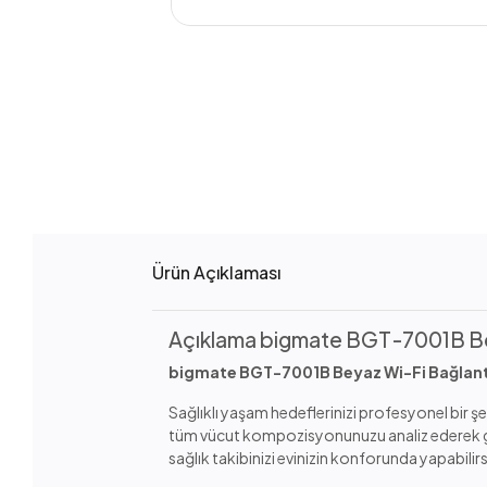
Ürün Açıklaması
Açıklama bigmate BGT-7001B Beyaz
bigmate BGT-7001B Beyaz Wi-Fi Bağlantılı 
Sağlıklı yaşam hedeflerinizi profesyonel bir ş
tüm vücut kompozisyonunuzu analiz ederek günl
sağlık takibinizi evinizin konforunda yapabilirs