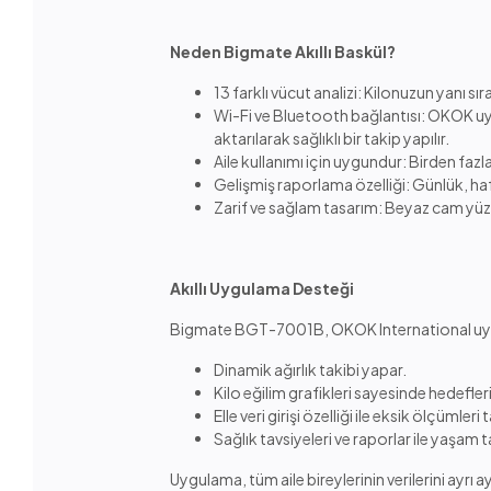
Neden Bigmate Akıllı Baskül?
13 farklı vücut analizi: Kilonuzun yanı s
Wi-Fi ve Bluetooth bağlantısı: OKOK uy
aktarılarak sağlıklı bir takip yapılır.
Aile kullanımı için uygundur: Birden fazla k
Gelişmiş raporlama özelliği: Günlük, hafta
Zarif ve sağlam tasarım: Beyaz cam yüze
Akıllı Uygulama Desteği
Bigmate BGT-7001B, OKOK International uygulam
Dinamik ağırlık takibi yapar.
Kilo eğilim grafikleri sayesinde hedefleri
Elle veri girişi özelliği ile eksik ölçümler
Sağlık tavsiyeleri ve raporlar ile yaşam ta
Uygulama, tüm aile bireylerinin verilerini ayrı