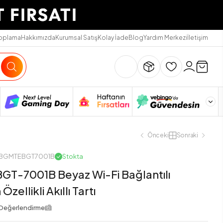
Toplama
Hakkımızda
Kurumsal Satış
Kolay İade
Blog
Yardım Merkezi
İletişim
Önceki
Sonraki
KLBGMTEBGT7001B
Stokta
GT-7001B Beyaz Wi-Fi Bağlantılı
zellikli Akıllı Tartı
Değerlendirme