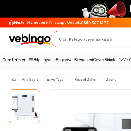
0850 307 10 77
Müşteri Hizmetleri & Whatsapp Destek:
Genel Bakış
Ürün Açıklaması
Teknik Özellikler
Tüm Ürünler
Bilgisayarlar
Bilgisayar Bileşenleri
Çevre Birimleri
Ev Ve 
Ana Sayfa
Ev ve Yaşam
Kişisel Bakım
Baskül