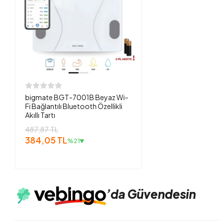
bigmate BGT-7001B Beyaz Wi-
Fi Bağlantılı Bluetooth Özellikli
Akıllı Tartı
487,87 TL
384,05 TL
%21
’da
Güvendesin