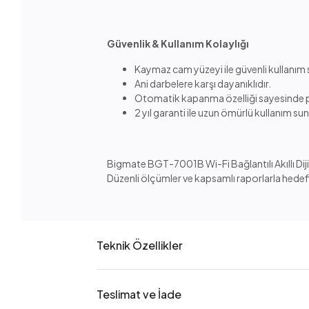
Güvenlik & Kullanım Kolaylığı
Kaymaz cam yüzeyi ile güvenli kullanım 
Ani darbelere karşı dayanıklıdır.
Otomatik kapanma özelliği sayesinde pi
2 yıl garanti ile uzun ömürlü kullanım sun
Bigmate BGT-7001B Wi-Fi Bağlantılı Akıllı Dijit
Düzenli ölçümler ve kapsamlı raporlarla hedefle
Teknik Özellikler
Teslimat ve İade