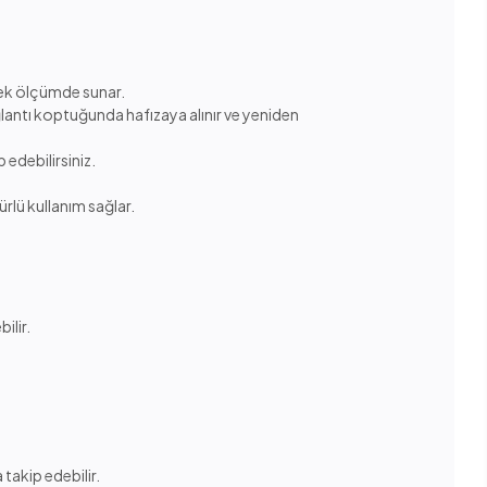
 tek ölçümde sunar.
lantı koptuğunda hafızaya alınır ve yeniden
p edebilirsiniz.
rlü kullanım sağlar.
ilir.
takip edebilir.