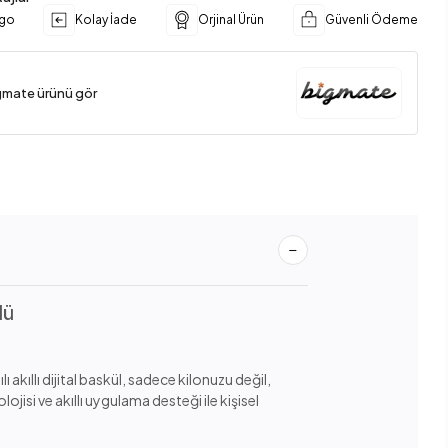
rgo
Kolay İade
Orjinal Ürün
Güvenli Ödeme
gmate ürünü gör
lü
kıllı dijital baskül, sadece kilonuzu değil,
si ve akıllı uygulama desteği ile kişisel