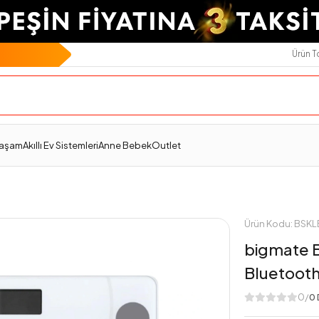
Ürün 
Teslimat Ve İade
Ödeme Seçenekleri
Değerlendirmeler
Yaşam
Akıllı Ev Sistemleri
Anne Bebek
Outlet
Ürün Kodu: BS
bigmate B
Bluetooth Ö
0/
0 