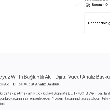
Ücretsiz Ka
Daha fazla bi
 Wi-Fi Bağlantılı Akıllı Dijital Vücut Analiz Baskü
Akıllı Dijital Vücut Analiz Baskülü
ekilde takip etmek artık çok kolay! Bigmate BGT-7001B Wi-Fi bağlantılı a
ük yaşamınıza rehberlik eder. Modern tasarımı, hassas ölçüm teknoloji
iniz.