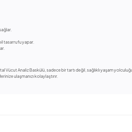
sağlar.
l tasarrufu yapar.
ar.
al Vücut Analiz Baskülü, sadece bir tartı değil, sağlıklı yaşam yolculuğu
rinize ulaşmanızı kolaylaştırır.