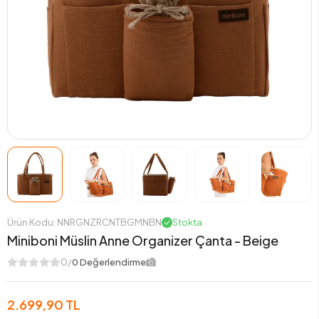
Ürün Kodu: NNRGNZRCNTBGMNBN
Stokta
Miniboni Müslin Anne Organizer Çanta - Beige
0/
0 Değerlendirme
2.699,90 TL