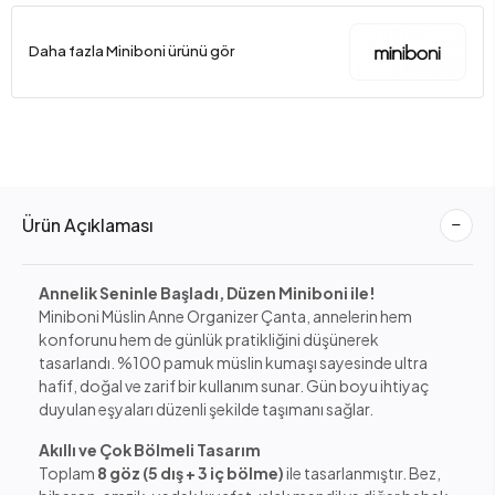
Daha fazla Miniboni ürünü gör
Ürün Açıklaması
Annelik Seninle Başladı, Düzen Miniboni ile!
Miniboni Müslin Anne Organizer Çanta, annelerin hem
konforunu hem de günlük pratikliğini düşünerek
tasarlandı. %100 pamuk müslin kumaşı sayesinde ultra
hafif, doğal ve zarif bir kullanım sunar. Gün boyu ihtiyaç
duyulan eşyaları düzenli şekilde taşımanı sağlar.
Akıllı ve Çok Bölmeli Tasarım
Toplam
8 göz (5 dış + 3 iç bölme)
ile tasarlanmıştır. Bez,