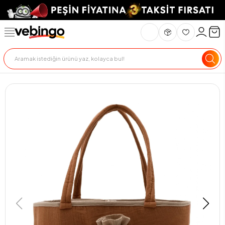
Genel Bakış
Ürün Açıklaması
Teknik Özellikler
Teslimat Ve İade