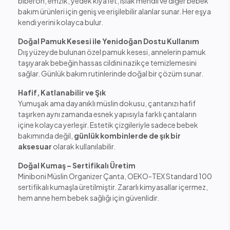
biberon, emzik, yedek kıyafet, ıslak mendil ve diğer bebek
bakım ürünleri için geniş ve erişilebilir alanlar sunar. Her eşya
kendi yerini kolayca bulur.
Doğal Pamuk Kesesi ile Yenidoğan Dostu Kullanım
Dış yüzeyde bulunan özel pamuk kesesi, annelerin pamuk
taşıyarak bebeğin hassas cildini nazikçe temizlemesini
sağlar. Günlük bakım rutinlerinde doğal bir çözüm sunar.
Hafif, Katlanabilir ve Şık
Yumuşak ama dayanıklı müslin dokusu, çantanızı hafif
taşırken aynı zamanda esnek yapısıyla farklı çantaların
içine kolayca yerleşir. Estetik çizgileriyle sadece bebek
bakımında değil,
günlük kombinlerde de şık bir
aksesuar
olarak kullanılabilir.
Doğal Kumaş – Sertifikalı Üretim
Miniboni Müslin Organizer Çanta, OEKO-TEX Standard 100
sertifikalı kumaşla üretilmiştir. Zararlı kimyasallar içermez,
hem anne hem bebek sağlığı için güvenlidir.