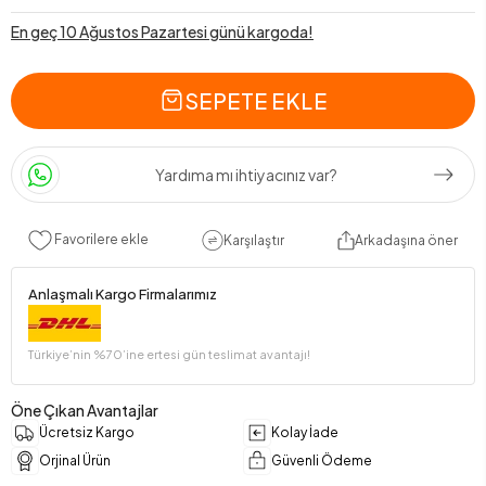
En geç 10 Ağustos Pazartesi günü kargoda!
SEPETE EKLE
Yardıma mı ihtiyacınız var?
Favorilere ekle
Karşılaştır
Arkadaşına öner
Anlaşmalı Kargo Firmalarımız
Türkiye’nin %70’ine ertesi gün teslimat avantajı!
Öne Çıkan Avantajlar
Ücretsiz Kargo
Kolay İade
Orjinal Ürün
Güvenli Ödeme