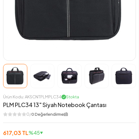
Ürün Kodu: AKSCNTPLMPLC34
Stokta
PLM PLC34 13" Siyah Notebook Çantası
0/
0 Değerlendirme
617,03 TL
%45