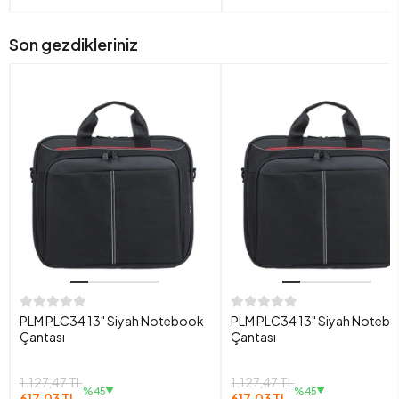
Son gezdikleriniz
PLM PLC34 13" Siyah Notebook
PLM PLC34 13" Siyah Noteb
Çantası
Çantası
1.127,47 TL
1.127,47 TL
%45
%45
617,03 TL
617,03 TL