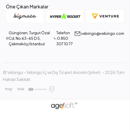
Öne Çıkan Markalar
Güngören, Turgut Özal
Telefon
vebingo@vebingo.com
Cd. No:63-65 D:5,
:0 850
Çekmeköy/İstanbul
307 10 77
© Vebingo - Vebingo İç ve Dış Ticaret Anonim Şirketi. - 2026 Tüm
Hakları Saklıdır.