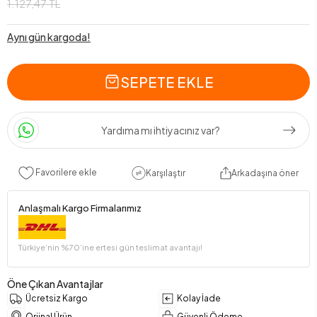
1.127,47 TL
Aynı gün kargoda!
SEPETE EKLE
Yardıma mı ihtiyacınız var?
Favorilere ekle
Karşılaştır
Arkadaşına öner
Anlaşmalı Kargo Firmalarımız
Türkiye’nin %70’ine ertesi gün teslimat avantajı!
Öne Çıkan Avantajlar
Ücretsiz Kargo
Kolay İade
Orjinal Ürün
Güvenli Ödeme