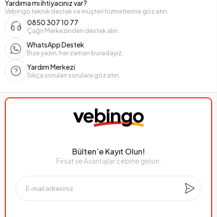
Yardıma mı ihtiyacınız var?
Vebingo teknik destek ve müşteri hizmetlerine göz atın.
0850 307 10 77
Çağrı Merkezinden destek alın.
WhatsApp Destek
Bize yazın, her zaman buradayız.
Yardım Merkezi
Sıkça sorulan sorulara göz atın.
Bülten’e Kayıt Olun!
Fırsat ve Avantajlar cebine gelsin.