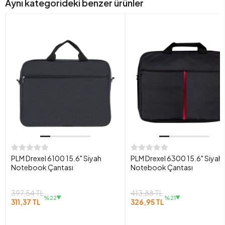
Aynı kategorideki benzer ürünler
PLM Drexel 6100 15.6" Siyah
PLM Drexel 6300 15.6" Siyah
Notebook Çantası
Notebook Çantası
397,54 TL
413,88 TL
%22
%21
311,37 TL
326,95 TL