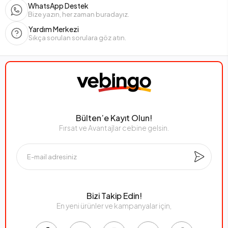
WhatsApp Destek
Bize yazın, her zaman buradayız.
Yardım Merkezi
Sıkça sorulan sorulara göz atın.
Bülten’e Kayıt Olun!
Fırsat ve Avantajlar cebine gelsin.
Bizi Takip Edin!
En yeni ürünler ve kampanyalar için,