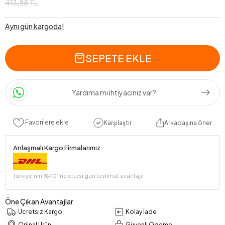
413,88 TL
Aynı gün kargoda!
SEPETE EKLE
Yardıma mı ihtiyacınız var?
Favorilere ekle
Karşılaştır
Arkadaşına öner
Anlaşmalı Kargo Firmalarımız
Türkiye’nin %70’ine ertesi gün teslimat avantajı!
Öne Çıkan Avantajlar
Ücretsiz Kargo
Kolay İade
Orjinal Ürün
Güvenli Ödeme