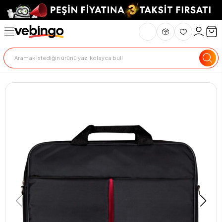
Genel Bakış
Ürün Açıklaması
Teknik Özellikler
Teslimat Ve İade