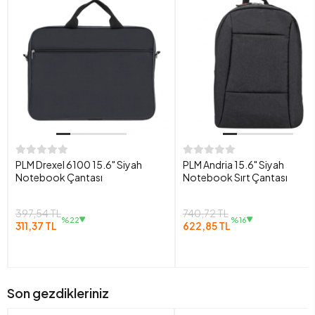
PLM Drexel 6100 15.6" Siyah
PLM Andria 15.6" Siyah
Notebook Çantası
Notebook Sırt Çantası
397,54 TL
740,72 TL
%22
%16
311,37 TL
622,85 TL
Son gezdikleriniz