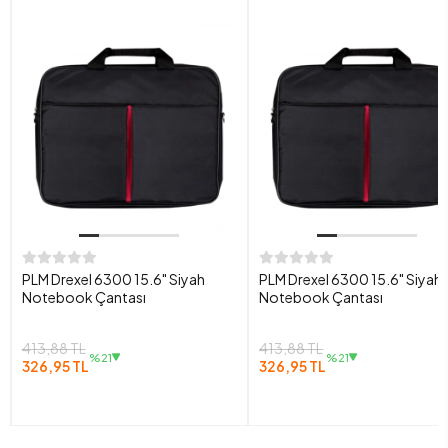
PLM Drexel 6300 15.6" Siyah
PLM Drexel 6300 15.6" Siyah
Notebook Çantası
Notebook Çantası
413,88 TL
413,88 TL
%21
%21
326,95 TL
326,95 TL