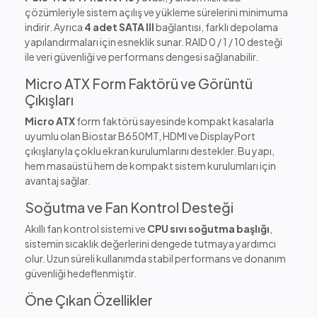
çözümleriyle sistem açılış ve yükleme sürelerini minimuma
indirir. Ayrıca
4 adet SATA III
bağlantısı, farklı depolama
yapılandırmaları için esneklik sunar. RAID 0 / 1 / 10 desteği
ile veri güvenliği ve performans dengesi sağlanabilir.
Micro ATX Form Faktörü ve Görüntü
Çıkışları
Micro ATX
form faktörü sayesinde kompakt kasalarla
uyumlu olan Biostar B650MT, HDMI ve DisplayPort
çıkışlarıyla çoklu ekran kurulumlarını destekler. Bu yapı,
hem masaüstü hem de kompakt sistem kurulumları için
avantaj sağlar.
Soğutma ve Fan Kontrol Desteği
Akıllı fan kontrol sistemi ve
CPU sıvı soğutma başlığı
,
sistemin sıcaklık değerlerini dengede tutmaya yardımcı
olur. Uzun süreli kullanımda stabil performans ve donanım
güvenliği hedeflenmiştir.
Öne Çıkan Özellikler