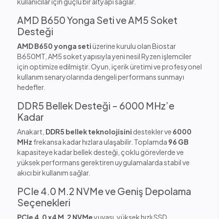
kullanıcılar için güçlü bir altyapı sağlar.
AMD B650 Yonga Seti ve AM5 Soket
Desteği
AMD B650 yonga seti
üzerine kurulu olan Biostar
B650MT, AM5 soket yapısıyla yeni nesil Ryzen işlemciler
için optimize edilmiştir. Oyun, içerik üretimi ve profesyonel
kullanım senaryolarında dengeli performans sunmayı
hedefler.
DDR5 Bellek Desteği – 6000 MHz’e
Kadar
Anakart,
DDR5 bellek teknolojisini
destekler ve
6000
MHz
frekansa kadar hızlara ulaşabilir. Toplamda
96 GB
kapasiteye kadar bellek desteği, çoklu görevlerde ve
yüksek performans gerektiren uygulamalarda stabil ve
akıcı bir kullanım sağlar.
PCIe 4.0 M.2 NVMe ve Geniş Depolama
Seçenekleri
PCIe 4.0 x4 M.2 NVMe
yuvası, yüksek hızlı SSD