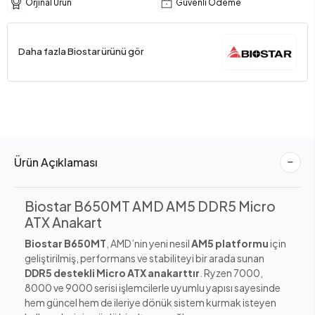
Orjinal Ürün
Güvenli Ödeme
Daha fazla Biostar ürünü gör
Ürün Açıklaması
Biostar B650MT AMD AM5 DDR5 Micro
ATX Anakart
Biostar B650MT
, AMD’nin yeni nesil
AM5 platformu
için
geliştirilmiş, performans ve stabiliteyi bir arada sunan
DDR5 destekli Micro ATX anakarttır
. Ryzen 7000,
8000 ve 9000 serisi işlemcilerle uyumlu yapısı sayesinde
hem güncel hem de ileriye dönük sistem kurmak isteyen