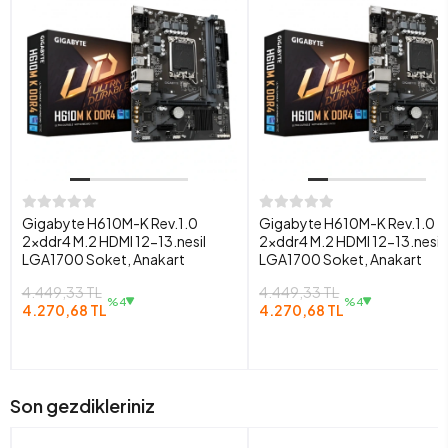
Gigabyte H610M-K Rev.1.0
Gigabyte H610M-K Rev.1.0
2xddr4 M.2 HDMI 12-13.nesil
2xddr4 M.2 HDMI 12-13.nesil
LGA1700 Soket, Anakart
LGA1700 Soket, Anakart
4.449,33 TL
4.449,33 TL
%4
%4
4.270,68 TL
4.270,68 TL
Son gezdikleriniz