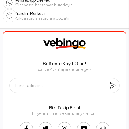
WhatsApp Destek
Bize yazın, her zaman buradayız.
Yardım Merkezi
Sıkça sorulan sorulara göz atın.
Bülten’e Kayıt Olun!
Fırsat ve Avantajlar cebine gelsin.
Bizi Takip Edin!
En yeni ürünler ve kampanyalar için,