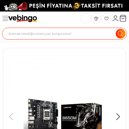
Genel Bakış
Ürün Açıklaması
Teknik Özellikler
Teslimat Ve İade