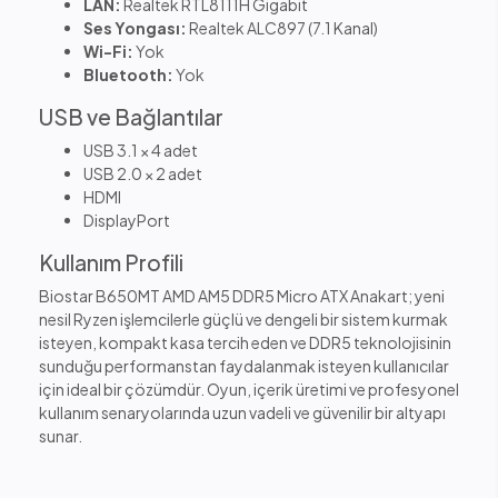
LAN:
Realtek RTL8111H Gigabit
Ses Yongası:
Realtek ALC897 (7.1 Kanal)
Wi-Fi:
Yok
Bluetooth:
Yok
USB ve Bağlantılar
USB 3.1 × 4 adet
USB 2.0 × 2 adet
HDMI
DisplayPort
Kullanım Profili
Biostar B650MT AMD AM5 DDR5 Micro ATX Anakart; yeni
nesil Ryzen işlemcilerle güçlü ve dengeli bir sistem kurmak
isteyen, kompakt kasa tercih eden ve DDR5 teknolojisinin
sunduğu performanstan faydalanmak isteyen kullanıcılar
için ideal bir çözümdür. Oyun, içerik üretimi ve profesyonel
kullanım senaryolarında uzun vadeli ve güvenilir bir altyapı
sunar.