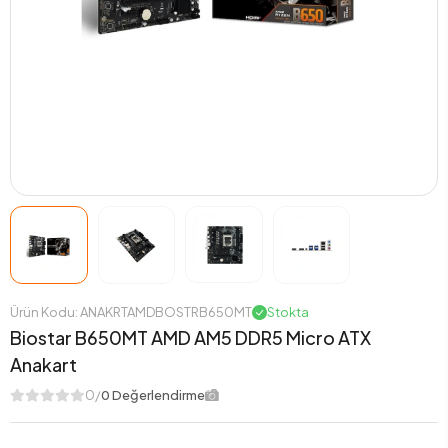
Ürün Kodu: ANAKRTAMDBOSTRB650MT
Stokta
Biostar B650MT AMD AM5 DDR5 Micro ATX
Anakart
0/
0 Değerlendirme