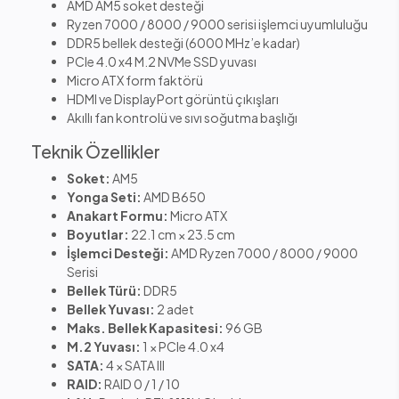
AMD AM5 soket desteği
Ryzen 7000 / 8000 / 9000 serisi işlemci uyumluluğu
DDR5 bellek desteği (6000 MHz’e kadar)
PCIe 4.0 x4 M.2 NVMe SSD yuvası
Micro ATX form faktörü
HDMI ve DisplayPort görüntü çıkışları
Akıllı fan kontrolü ve sıvı soğutma başlığı
Teknik Özellikler
Soket:
AM5
Yonga Seti:
AMD B650
Anakart Formu:
Micro ATX
Boyutlar:
22.1 cm × 23.5 cm
İşlemci Desteği:
AMD Ryzen 7000 / 8000 / 9000
Serisi
Bellek Türü:
DDR5
Bellek Yuvası:
2 adet
Maks. Bellek Kapasitesi:
96 GB
M.2 Yuvası:
1 × PCIe 4.0 x4
SATA:
4 × SATA III
RAID:
RAID 0 / 1 / 10