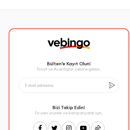
Bülten’e Kayıt Olun!
Fırsat ve Avantajlar cebine gelsin.
Bizi Takip Edin!
En yeni ürünler ve kampanyalar için,