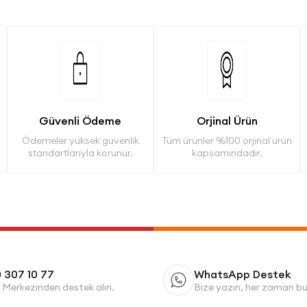
Güvenli Ödeme
Orjinal Ürün
Ödemeler yüksek güvenlik
Tüm ürünler %100 orjinal ürün
standartlarıyla korunur.
kapsamındadır.
 307 10 77
WhatsApp Destek
 Merkezinden destek alın.
Bize yazın, her zaman b