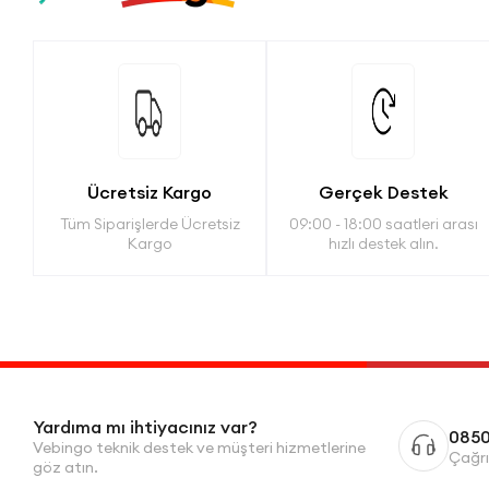
Ücretsiz Kargo
Gerçek Destek
Tüm Siparişlerde Ücretsiz
09:00 - 18:00 saatleri arası
Kargo
hızlı destek alın.
Yardıma mı ihtiyacınız var?
0850
Vebingo teknik destek ve müşteri hizmetlerine
Çağrı
göz atın.