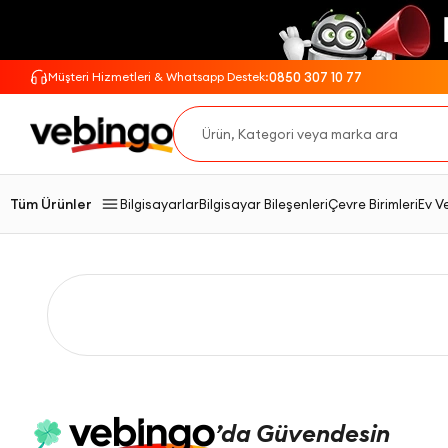
0850 307 10 77
Müşteri Hizmetleri & Whatsapp Destek:
Tüm Ürünler
Bilgisayarlar
Bilgisayar Bileşenleri
Çevre Birimleri
Ev V
’da
Güvendesin