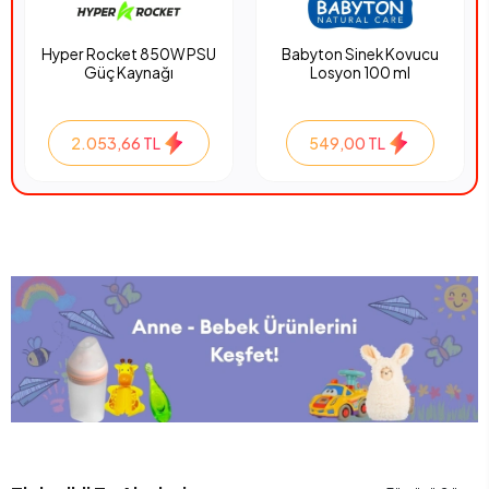
Hyper Rocket 850W PSU
Babyton Sinek Kovucu
Güç Kaynağı
Losyon 100 ml
2.053,66 TL
549,00 TL