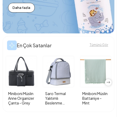
Daha fazla
En Çok Satanlar
Tümünü Gör
Miniboni Müslin
Saro Termal
Miniboni Müslin
Anne Organizer
Yalıtımlı
Battaniye -
Çanta - Grey
Beslenme
Mint
Çantası - Vichy