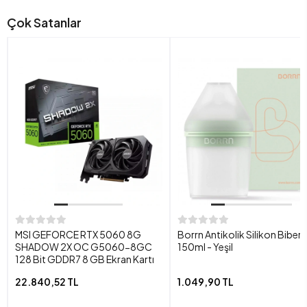
Çok Satanlar
MSI GEFORCE RTX 5060 8G
Borrn Antikolik Silikon Biber
SHADOW 2X OC G5060-8GC
150ml - Yeşil
128 Bit GDDR7 8 GB Ekran Kartı
22.840,52 TL
1.049,90 TL