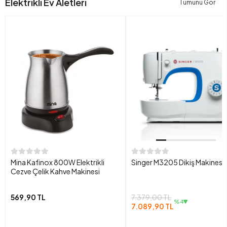
Elektrikli Ev Aletleri
Tümünü Gör
Mina Kafinox 800W Elektrikli
Singer M3205 Dikiş Makinesi
Cezve Çelik Kahve Makinesi
569,90 TL
7.379,00 TL
%4
7.089,90 TL