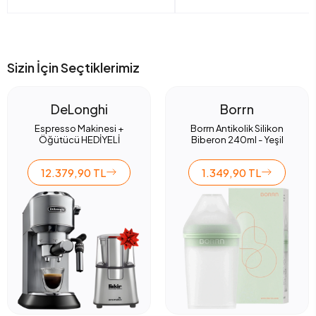
Sizin İçin Seçtiklerimiz
DeLonghi
Borrn
Espresso Makinesi +
Borrn Antikolik Silikon
Öğütücü HEDİYELİ
Biberon 240ml - Yeşil
12.379,90 TL
1.349,90 TL