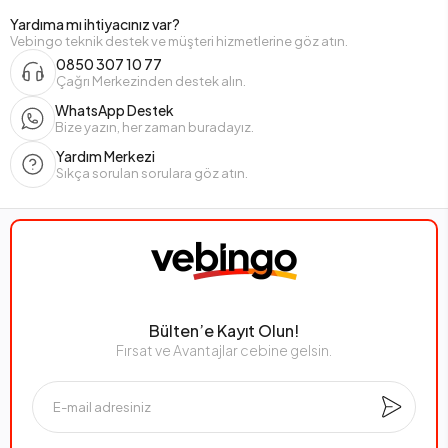
Yardıma mı ihtiyacınız var?
Vebingo teknik destek ve müşteri hizmetlerine göz atın.
0850 307 10 77
Çağrı Merkezinden destek alın.
WhatsApp Destek
Bize yazın, her zaman buradayız.
Yardım Merkezi
Sıkça sorulan sorulara göz atın.
Bülten’e Kayıt Olun!
Fırsat ve Avantajlar cebine gelsin.