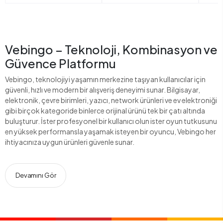
Vebingo – Teknoloji, Kombinasyon ve
Güvence Platformu
Vebingo, teknolojiyi yaşamın merkezine taşıyan kullanıcılar için
güvenli, hızlı ve modern bir alışveriş deneyimi sunar. Bilgisayar,
elektronik, çevre birimleri, yazıcı, network ürünleri ve ev elektroniği
gibi birçok kategoride binlerce orijinal ürünü tek bir çatı altında
buluşturur. İster profesyonel bir kullanıcı olun ister oyun tutkusunu
en yüksek performansla yaşamak isteyen bir oyuncu, Vebingo her
ihtiyacınıza uygun ürünleri güvenle sunar.
Devamını Gör