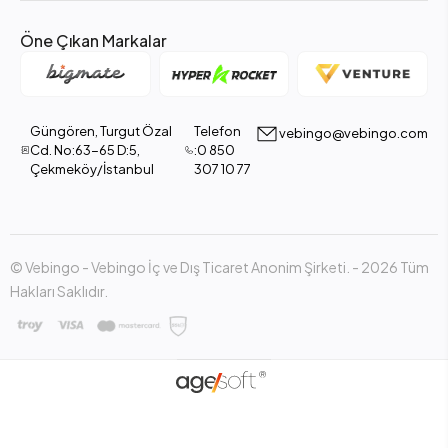
Öne Çıkan Markalar
Güngören, Turgut Özal
Telefon
vebingo@vebingo.com
Cd. No:63-65 D:5,
:0 850
Çekmeköy/İstanbul
307 10 77
© Vebingo - Vebingo İç ve Dış Ticaret Anonim Şirketi. - 2026 Tüm
Hakları Saklıdır.