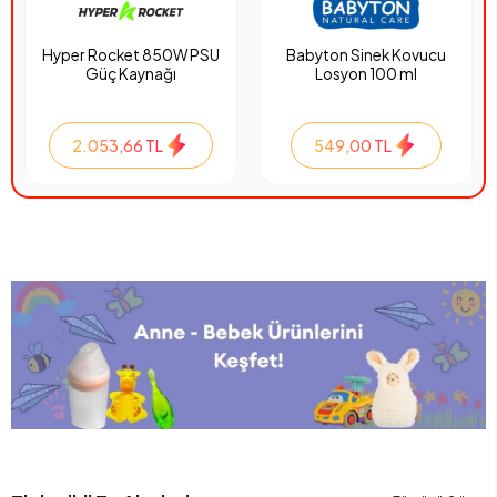
Hyper Rocket 850W PSU
Babyton Sinek Kovucu
Güç Kaynağı
Losyon 100 ml
2.053,66 TL
549,00 TL