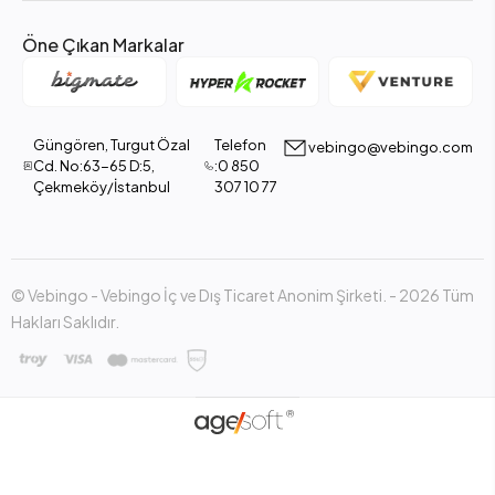
Öne Çıkan Markalar
Güngören, Turgut Özal
Telefon
vebingo@vebingo.com
Cd. No:63-65 D:5,
:0 850
Çekmeköy/İstanbul
307 10 77
© Vebingo - Vebingo İç ve Dış Ticaret Anonim Şirketi. - 2026 Tüm
Hakları Saklıdır.