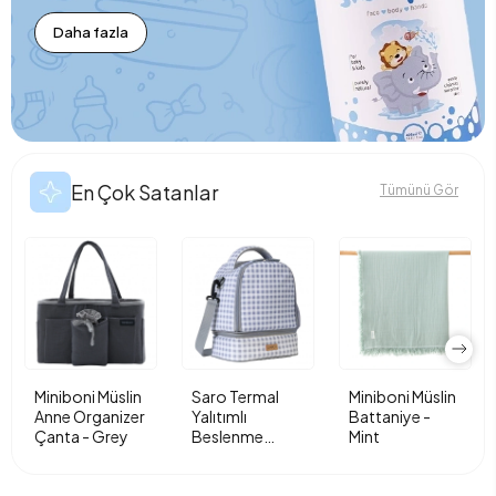
Daha fazla
En Çok Satanlar
Tümünü Gör
Miniboni Müslin
Saro Termal
Miniboni Müslin
Anne Organizer
Yalıtımlı
Battaniye -
Çanta - Grey
Beslenme
Mint
Çantası - Vichy