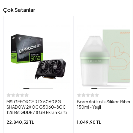
Çok Satanlar
MSI GEFORCE RTX 5060 8G
Borrn Antikolik Silikon Biber
SHADOW 2X OC G5060-8GC
150ml - Yeşil
128 Bit GDDR7 8 GB Ekran Kartı
22.840,52 TL
1.049,90 TL