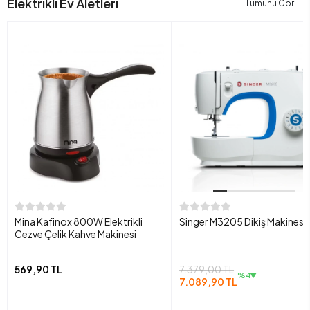
Elektrikli Ev Aletleri
Tümünü Gör
Mina Kafinox 800W Elektrikli
Singer M3205 Dikiş Makinesi
Cezve Çelik Kahve Makinesi
569,90 TL
7.379,00 TL
%4
7.089,90 TL