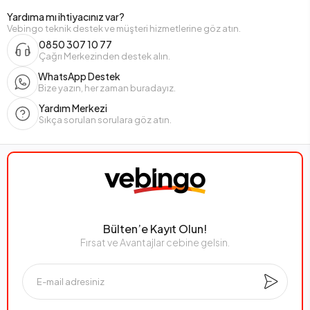
Yardıma mı ihtiyacınız var?
Vebingo teknik destek ve müşteri hizmetlerine göz atın.
0850 307 10 77
Çağrı Merkezinden destek alın.
WhatsApp Destek
Bize yazın, her zaman buradayız.
Yardım Merkezi
Sıkça sorulan sorulara göz atın.
Bülten’e Kayıt Olun!
Fırsat ve Avantajlar cebine gelsin.