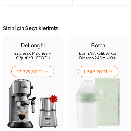
Sizin İçin Seçtiklerimiz
DeLonghi
Borrn
Espresso Makinesi +
Borrn Antikolik Silikon
Öğütücü HEDİYELİ
Biberon 240ml - Yeşil
12.379,90 TL
1.349,90 TL