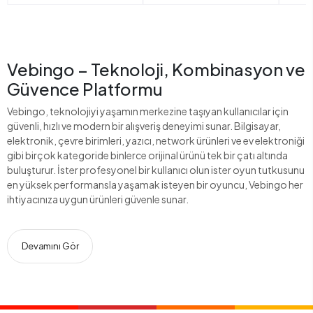
Vebingo – Teknoloji, Kombinasyon ve
Güvence Platformu
Vebingo, teknolojiyi yaşamın merkezine taşıyan kullanıcılar için
güvenli, hızlı ve modern bir alışveriş deneyimi sunar. Bilgisayar,
elektronik, çevre birimleri, yazıcı, network ürünleri ve ev elektroniği
gibi birçok kategoride binlerce orijinal ürünü tek bir çatı altında
buluşturur. İster profesyonel bir kullanıcı olun ister oyun tutkusunu
en yüksek performansla yaşamak isteyen bir oyuncu, Vebingo her
ihtiyacınıza uygun ürünleri güvenle sunar.
Devamını Gör