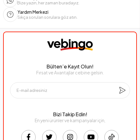
Bize yazın, her zaman buradayız.
Yardım Merkezi
Sıkça sorulan sorulara göz atın.
Bülten’e Kayıt Olun!
Fırsat ve Avantajlar cebine gelsin.
Bizi Takip Edin!
En yeni ürünler ve kampanyalar için,