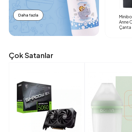
Daha fazla
Minibo
Anne O
Çanta 
Çok Satanlar