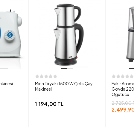
akinesi
Mina Tiryaki 1500 W Çelik Çay
Fakir Aroma
Makinesi
Gövde 220
Öğütücü
2.725,00 
1.194,00 TL
2.499,90