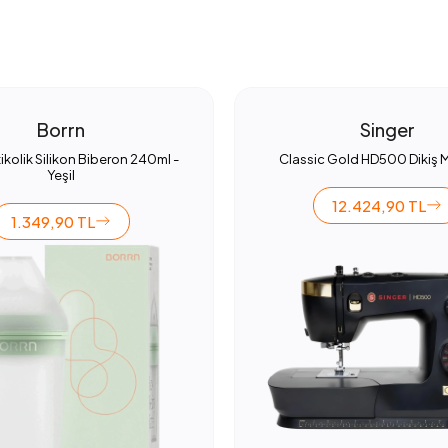
Borrn
Singer
ikolik Silikon Biberon 240ml -
Classic Gold HD500 Dikiş 
Yeşil
12.424,90 TL
1.349,90 TL