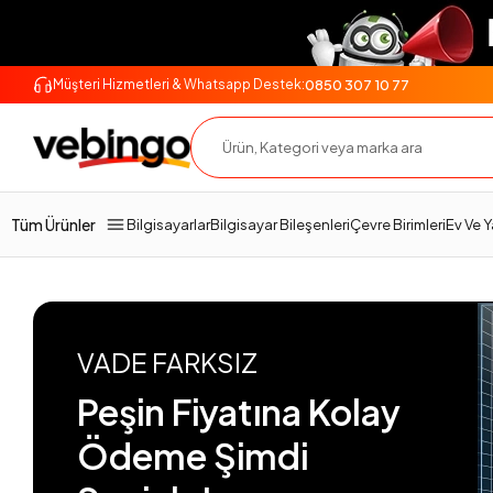
0850 307 10 77
Müşteri Hizmetleri & Whatsapp Destek:
Tüm Ürünler
Bilgisayarlar
Bilgisayar Bileşenleri
Çevre Birimleri
Ev Ve 
VADE FARKSIZ
Peşin Fiyatına Kolay
Ödeme Şimdi