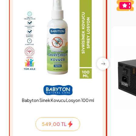
Babyton Sinek Kovucu Losyon 100 ml
Hyper Ro
549,00 TL