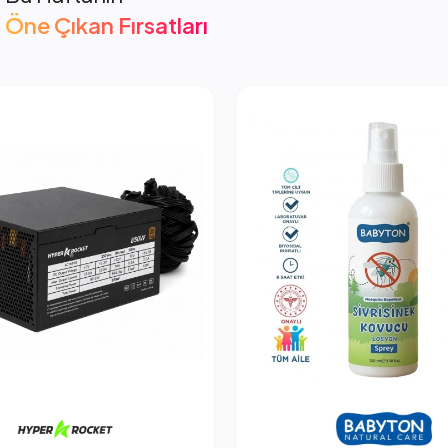
Öne Çıkan Fırsatları
cket 850W PSU Güç Kaynağı
2.053,66 TL