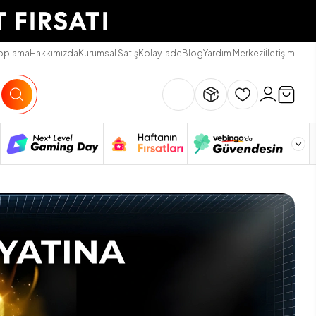
Toplama
Hakkımızda
Kurumsal Satış
Kolay İade
Blog
Yardım Merkezi
İletişim