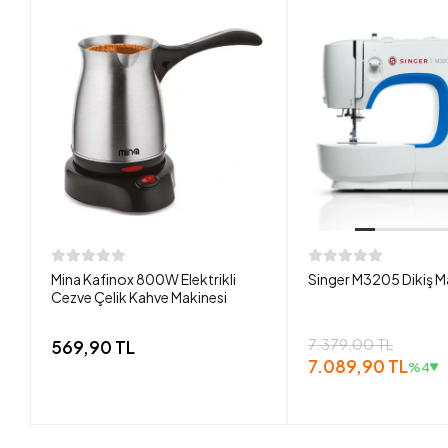
Mina Kafinox 800W Elektrikli
Singer M3205 Dikiş M
Cezve Çelik Kahve Makinesi
7.379,00 TL
569,90 TL
7.089,90 TL
%4