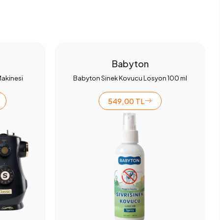
Babyton
Makinesi
Babyton Sinek Kovucu Losyon 100 ml
549,00 TL