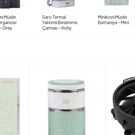
ni Müslin
Saro Termal
Miniboni Müslin
rganizer
Yalıtımlı Beslenme
Battaniye - Mint
- Grey
Çantası - Vichy