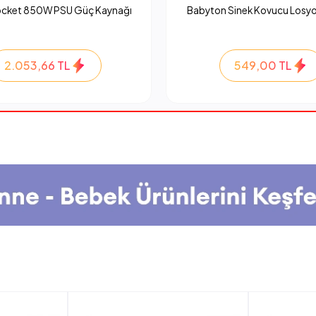
ocket 850W PSU Güç Kaynağı
Babyton Sinek Kovucu Losyo
2.053,66 TL
549,00 TL