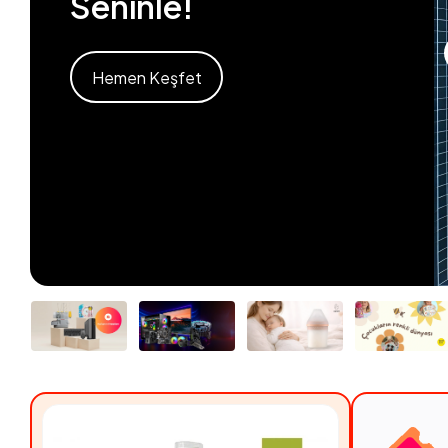
Seninle!
Hemen Keşfet