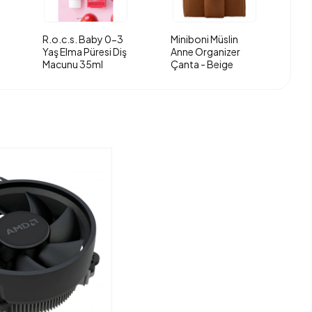
R.o.c.s. Baby 0-3
Miniboni Müslin
Yaş Elma Püresi Diş
Anne Organizer
Macunu 35ml
Çanta - Beige