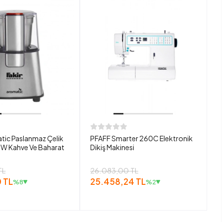
tic Paslanmaz Çelik
PFAFF Smarter 260C Elektronik
W Kahve Ve Baharat
Dikiş Makinesi
TL
26.083,00 TL
 TL
25.458,24 TL
%8
%2