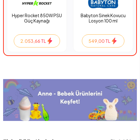
Hyper Rocket 850W PSU
Babyton Sinek Kovucu
Güç Kaynağı
Losyon 100 ml
2.053,66 TL
549,00 TL