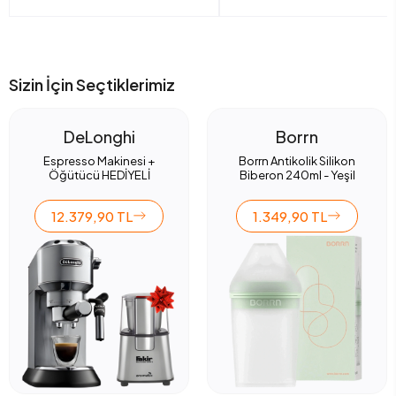
Sizin İçin Seçtiklerimiz
DeLonghi
Borrn
Espresso Makinesi +
Borrn Antikolik Silikon
Öğütücü HEDİYELİ
Biberon 240ml - Yeşil
12.379,90 TL
1.349,90 TL