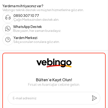
Yardıma mı ihtiyacınız var?
Vebingo teknik destek ve müşteri hizmetlerine göz atın.
0850 307 10 77
Çağrı Merkezinden destek alın.
WhatsApp Destek
Bize yazın, her zaman buradayız.
Yardım Merkezi
Sıkça sorulan sorulara göz atın.
Bülten’e Kayıt Olun!
Fırsat ve Avantajlar cebine gelsin.