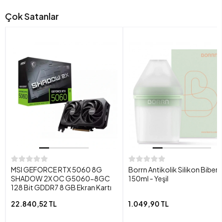
Çok Satanlar
MSI GEFORCE RTX 5060 8G
Borrn Antikolik Silikon Biber
SHADOW 2X OC G5060-8GC
150ml - Yeşil
128 Bit GDDR7 8 GB Ekran Kartı
22.840,52 TL
1.049,90 TL