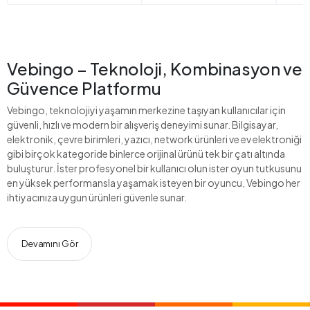
Vebingo – Teknoloji, Kombinasyon ve
Güvence Platformu
Vebingo, teknolojiyi yaşamın merkezine taşıyan kullanıcılar için
güvenli, hızlı ve modern bir alışveriş deneyimi sunar. Bilgisayar,
elektronik, çevre birimleri, yazıcı, network ürünleri ve ev elektroniği
gibi birçok kategoride binlerce orijinal ürünü tek bir çatı altında
buluşturur. İster profesyonel bir kullanıcı olun ister oyun tutkusunu
en yüksek performansla yaşamak isteyen bir oyuncu, Vebingo her
ihtiyacınıza uygun ürünleri güvenle sunar.
Devamını Gör