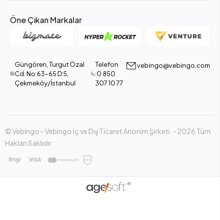
Öne Çıkan Markalar
Güngören, Turgut Özal
Telefon
vebingo@vebingo.com
Cd. No:63-65 D:5,
:0 850
Çekmeköy/İstanbul
307 10 77
© Vebingo - Vebingo İç ve Dış Ticaret Anonim Şirketi. - 2026 Tüm
Hakları Saklıdır.