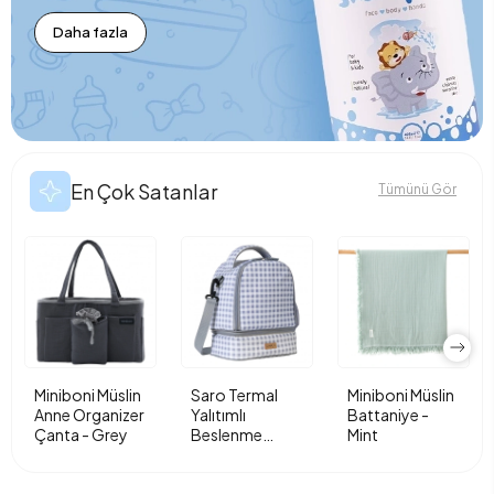
Daha fazla
En Çok Satanlar
Tümünü Gör
Miniboni Müslin
Saro Termal
Miniboni Müslin
Anne Organizer
Yalıtımlı
Battaniye -
Çanta - Grey
Beslenme
Mint
Çantası - Vichy