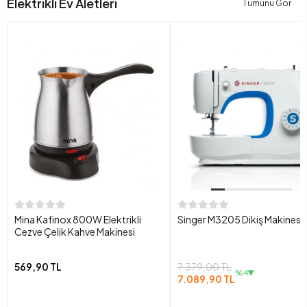
Elektrikli Ev Aletleri
Tümünü Gör
Mina Kafinox 800W Elektrikli
Singer M3205 Dikiş Makinesi
Cezve Çelik Kahve Makinesi
569,90 TL
7.379,00 TL
%4
7.089,90 TL