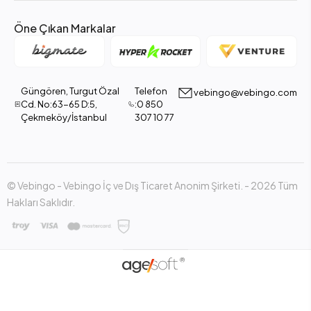
Öne Çıkan Markalar
Güngören, Turgut Özal
Telefon
vebingo@vebingo.com
Cd. No:63-65 D:5,
:0 850
Çekmeköy/İstanbul
307 10 77
© Vebingo - Vebingo İç ve Dış Ticaret Anonim Şirketi. - 2026 Tüm
Hakları Saklıdır.