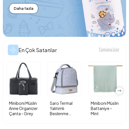
Daha fazla
En Çok Satanlar
Tümünü Gör
Miniboni Müslin
Saro Termal
Miniboni Müslin
Anne Organizer
Yalıtımlı
Battaniye -
Çanta - Grey
Beslenme
Mint
Çantası - Vichy