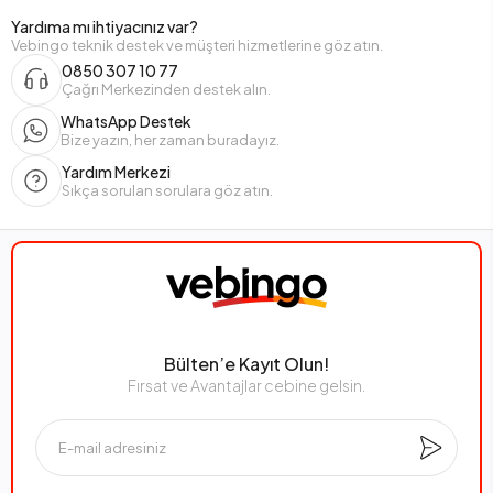
Yardıma mı ihtiyacınız var?
Vebingo teknik destek ve müşteri hizmetlerine göz atın.
0850 307 10 77
Çağrı Merkezinden destek alın.
WhatsApp Destek
Bize yazın, her zaman buradayız.
Yardım Merkezi
Sıkça sorulan sorulara göz atın.
Bülten’e Kayıt Olun!
Fırsat ve Avantajlar cebine gelsin.