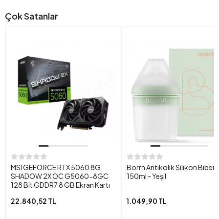
Çok Satanlar
MSI GEFORCE RTX 5060 8G
Borrn Antikolik Silikon Biber
SHADOW 2X OC G5060-8GC
150ml - Yeşil
128 Bit GDDR7 8 GB Ekran Kartı
22.840,52 TL
1.049,90 TL