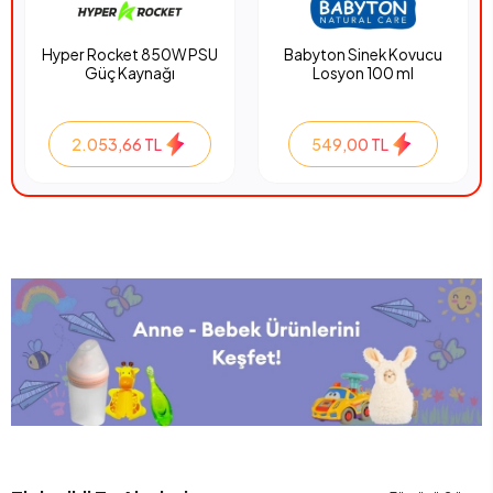
Hyper Rocket 850W PSU
Babyton Sinek Kovucu
Güç Kaynağı
Losyon 100 ml
2.053,66 TL
549,00 TL