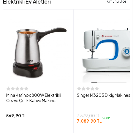
Elektrikli Ev Aletleri
Tümünü Gör
Mina Kafinox 800W Elektrikli
Singer M3205 Dikiş Makinesi
Cezve Çelik Kahve Makinesi
569,90 TL
7.379,00 TL
%4
7.089,90 TL