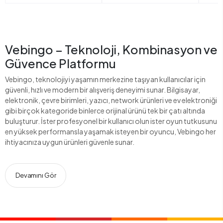
Vebingo – Teknoloji, Kombinasyon ve
Güvence Platformu
Vebingo, teknolojiyi yaşamın merkezine taşıyan kullanıcılar için
güvenli, hızlı ve modern bir alışveriş deneyimi sunar. Bilgisayar,
elektronik, çevre birimleri, yazıcı, network ürünleri ve ev elektroniği
gibi birçok kategoride binlerce orijinal ürünü tek bir çatı altında
buluşturur. İster profesyonel bir kullanıcı olun ister oyun tutkusunu
en yüksek performansla yaşamak isteyen bir oyuncu, Vebingo her
ihtiyacınıza uygun ürünleri güvenle sunar.
Devamını Gör