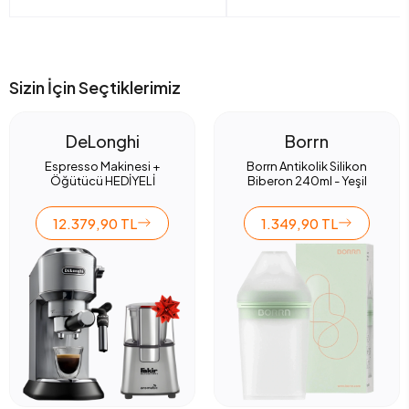
Sizin İçin Seçtiklerimiz
DeLonghi
Borrn
Espresso Makinesi +
Borrn Antikolik Silikon
Öğütücü HEDİYELİ
Biberon 240ml - Yeşil
12.379,90 TL
1.349,90 TL