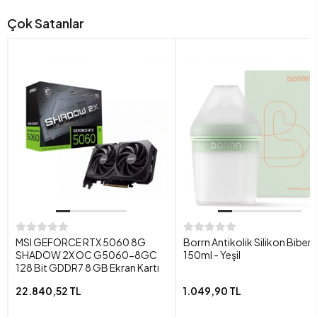
Çok Satanlar
MSI GEFORCE RTX 5060 8G
Borrn Antikolik Silikon Biber
SHADOW 2X OC G5060-8GC
150ml - Yeşil
128 Bit GDDR7 8 GB Ekran Kartı
22.840,52 TL
1.049,90 TL