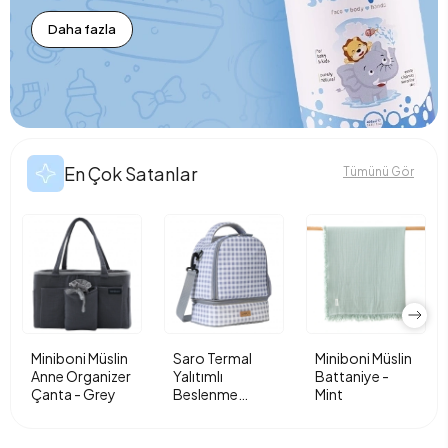
Daha fazla
En Çok Satanlar
Tümünü Gör
Miniboni Müslin
Saro Termal
Miniboni Müslin
Anne Organizer
Yalıtımlı
Battaniye -
Çanta - Grey
Beslenme
Mint
Çantası - Vichy