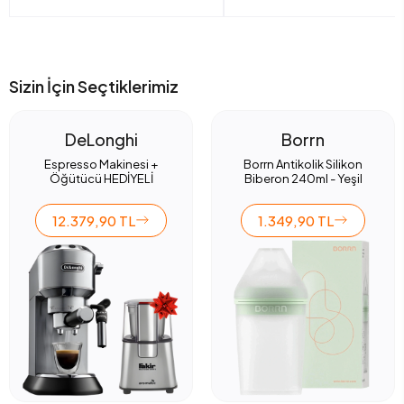
Sizin İçin Seçtiklerimiz
DeLonghi
Borrn
Espresso Makinesi +
Borrn Antikolik Silikon
Öğütücü HEDİYELİ
Biberon 240ml - Yeşil
12.379,90 TL
1.349,90 TL