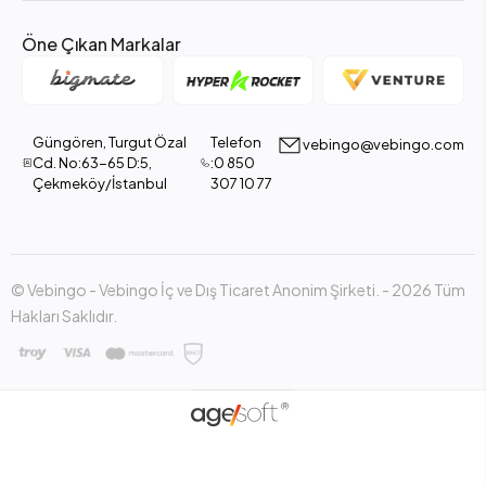
Öne Çıkan Markalar
Güngören, Turgut Özal
Telefon
vebingo@vebingo.com
Cd. No:63-65 D:5,
:0 850
Çekmeköy/İstanbul
307 10 77
© Vebingo - Vebingo İç ve Dış Ticaret Anonim Şirketi. - 2026 Tüm
Hakları Saklıdır.