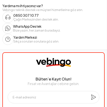
Yardıma mı ihtiyacınız var?
Vebingo teknik destek ve müşteri hizmetlerine göz atın.
0850 307 10 77
Çağrı Merkezinden destek alın.
WhatsApp Destek
Bize yazın, her zaman buradayız.
Yardım Merkezi
Sıkça sorulan sorulara göz atın.
Bülten’e Kayıt Olun!
Fırsat ve Avantajlar cebine gelsin.