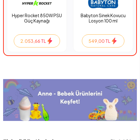
Hyper Rocket 850W PSU
Babyton Sinek Kovucu
Güç Kaynağı
Losyon 100 ml
2.053,66 TL
549,00 TL