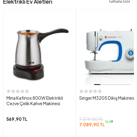
Elektrikli Ev Aletleri
Tümünü Gör
Mina Kafinox 800W Elektrikli
Singer M3205 Dikiş Makinesi
Cezve Çelik Kahve Makinesi
569,90 TL
7.379,00 TL
%4
7.089,90 TL