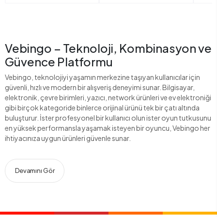
Vebingo – Teknoloji, Kombinasyon ve
Güvence Platformu
Vebingo, teknolojiyi yaşamın merkezine taşıyan kullanıcılar için
güvenli, hızlı ve modern bir alışveriş deneyimi sunar. Bilgisayar,
elektronik, çevre birimleri, yazıcı, network ürünleri ve ev elektroniği
gibi birçok kategoride binlerce orijinal ürünü tek bir çatı altında
buluşturur. İster profesyonel bir kullanıcı olun ister oyun tutkusunu
en yüksek performansla yaşamak isteyen bir oyuncu, Vebingo her
ihtiyacınıza uygun ürünleri güvenle sunar.
Devamını Gör