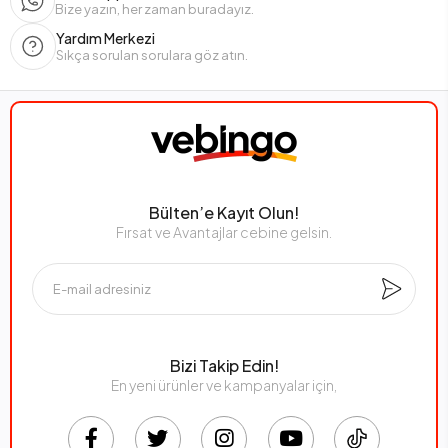
Bize yazın, her zaman buradayız.
Yardım Merkezi
Sıkça sorulan sorulara göz atın.
Bülten’e Kayıt Olun!
Fırsat ve Avantajlar cebine gelsin.
Bizi Takip Edin!
En yeni ürünler ve kampanyalar için,