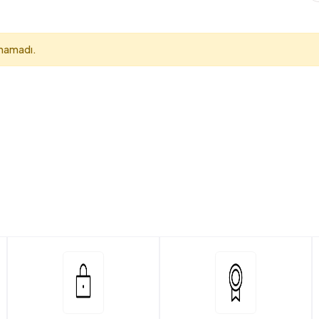
unamadı.