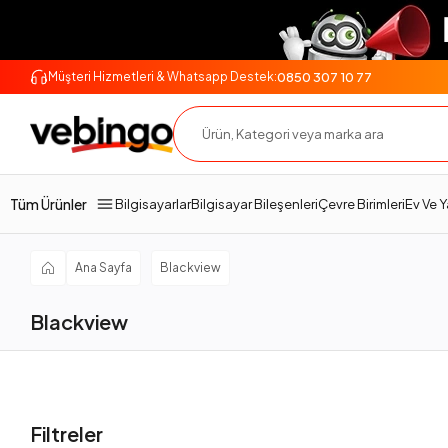
0850 307 10 77
Müşteri Hizmetleri & Whatsapp Destek:
Tüm Ürünler
Bilgisayarlar
Bilgisayar Bileşenleri
Çevre Birimleri
Ev Ve 
Ana Sayfa
Blackview
Blackview
Filtreler