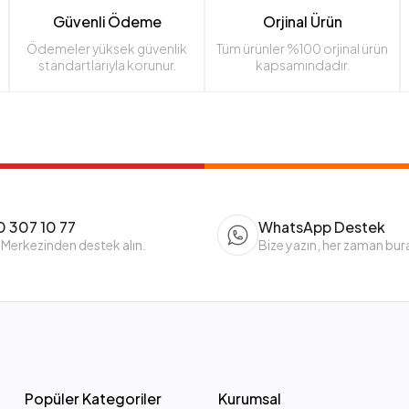
Güvenli Ödeme
Orjinal Ürün
Ödemeler yüksek güvenlik
Tüm ürünler %100 orjinal ürün
standartlarıyla korunur.
kapsamındadır.
 307 10 77
WhatsApp Destek
 Merkezinden destek alın.
Bize yazın, her zaman bur
Popüler Kategoriler
Kurumsal