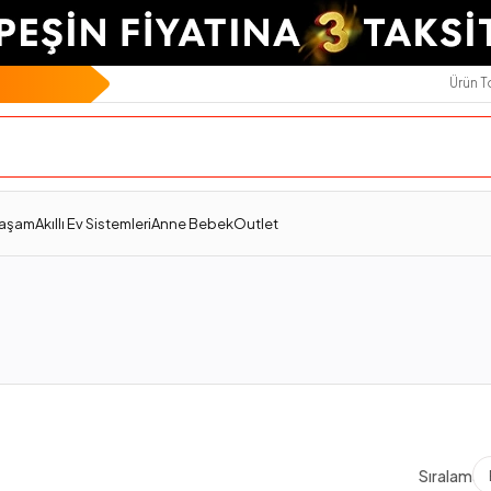
Ürün 
Yaşam
Akıllı Ev Sistemleri
Anne Bebek
Outlet
Sıralama