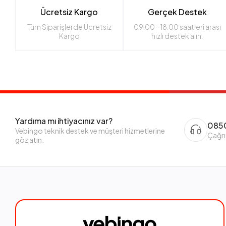
Ücretsiz Kargo
Gerçek Destek
Tüm Siparişlerde Ücretsiz
09:00 - 18:00 saatleri arası
Kargo
hızlı destek alın.
Yardıma mı ihtiyacınız var?
0850
Vebingo teknik destek ve müşteri hizmetlerine
Çağrı
göz atın.