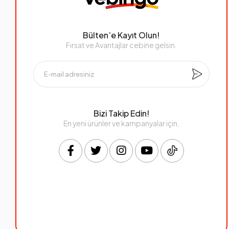
Bülten’e Kayıt Olun!
Fırsat ve Avantajlar cebine gelsin.
Bizi Takip Edin!
En yeni ürünler ve kampanyalar için,