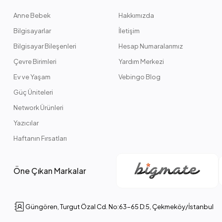
Anne Bebek
Hakkımızda
Bilgisayarlar
İletişim
Bilgisayar Bileşenleri
Hesap Numaralarımız
Çevre Birimleri
Yardım Merkezi
Ev ve Yaşam
Vebingo Blog
Güç Üniteleri
Network Ürünleri
Yazıcılar
Haftanın Fırsatları
Öne Çıkan Markalar
Güngören, Turgut Özal Cd. No:63-65 D:5, Çekmeköy/İstanbul