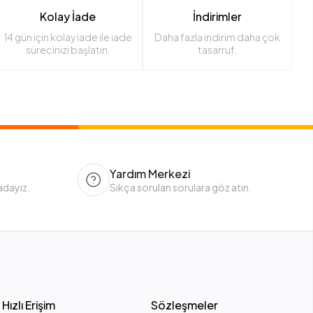
Kolay İade
İndirimler
14 gün için kolay iade ile iade
Daha fazla indirim daha çok
sürecinizi başlatın.
tasarruf.
Yardım Merkezi
adayız.
Sıkça sorulan sorulara göz atın.
Hızlı Erişim
Sözleşmeler