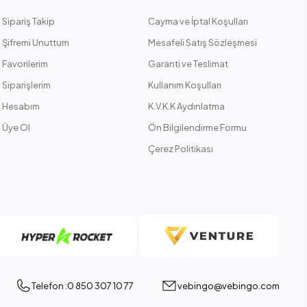
Sipariş Takip
Cayma ve İptal Koşulları
Şifremi Unuttum
Mesafeli Satış Sözleşmesi
Favorilerim
Garanti ve Teslimat
Siparişlerim
Kullanım Koşulları
Hesabım
K.V.K.K Aydınlatma
Üye Ol
Ön Bilgilendirme Formu
Çerez Politikası
Telefon :0 850 307 10 77
vebingo@vebingo.com