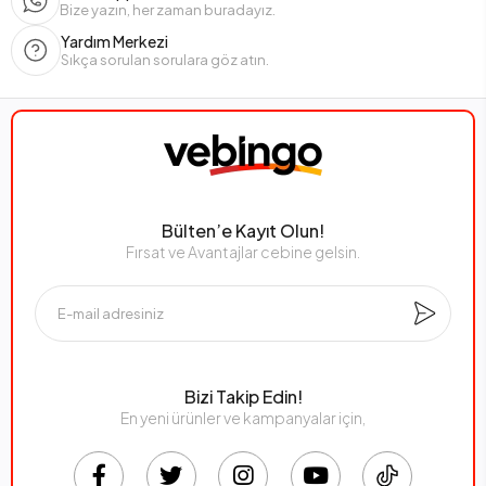
Bize yazın, her zaman buradayız.
Yardım Merkezi
Sıkça sorulan sorulara göz atın.
Bülten’e Kayıt Olun!
Fırsat ve Avantajlar cebine gelsin.
Bizi Takip Edin!
En yeni ürünler ve kampanyalar için,