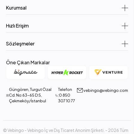
Kurumsal
Hızlı Erişim
Sözleşmeler
Öne Çıkan Markalar
Güngören, Turgut Özal
Telefon
vebingo@vebingo.com
Cd. No:63-65 D:5,
:0 850
Çekmeköy/İstanbul
307 10 77
© Vebingo - Vebingo İç ve Dış Ticaret Anonim Şirketi. - 2026 Tüm