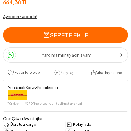
664,38 TL
Aynı gün kargoda!
SEPETE EKLE
Yardıma mı ihtiyacınız var?
Favorilere ekle
Karşılaştır
Arkadaşına öner
Anlaşmalı Kargo Firmalarımız
Türkiye’nin %70’ine ertesi gün teslimat avantajı!
Öne Çıkan Avantajlar
Ücretsiz Kargo
Kolay İade