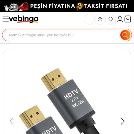
Genel Bakış
Ürün Açıklaması
Teknik Özellikler
Teslimat Ve İade