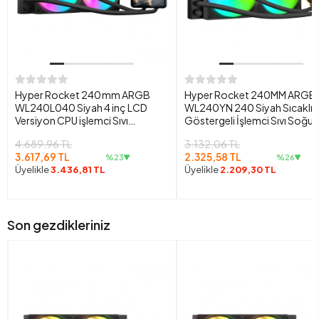
Hyper Rocket 240 mm ARGB
Hyper Rocket 240MM ARGB
WL240L040 Siyah 4 inç LCD
WL240YN 240 Siyah Sıcaklık
Versiyon CPU işlemci Sıvı
Göstergeli İşlemci Sıvı Soğu
Soğutucu
4.689,96 TL
3.132,06 TL
3.617,69 TL
2.325,58 TL
%23
%26
Üyelikle
3.436,81 TL
Üyelikle
2.209,30 TL
Son gezdikleriniz