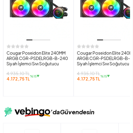
Cougar Poseidon Elite 240MM
Cougar Poseidon Elite 240
ARGB CGR-PSDELRGB-B-240
ARGB CGR-PSDELRGB-B-
Siyah İşlemci Sıvı Soğutucu
Siyah İşlemci Sıvı Soğutucu
4.935,10 TL
4.935,10 TL
%15
%15
4.172,75 TL
4.172,75 TL
’da
Güvendesin