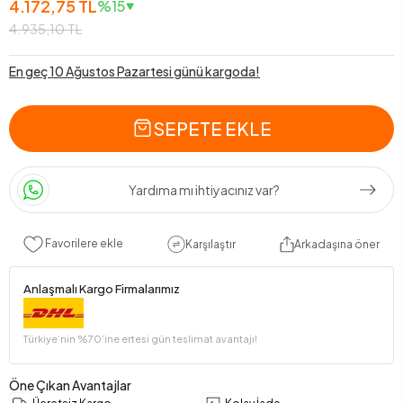
4.172,75 TL
%15
4.935,10 TL
En geç 10 Ağustos Pazartesi günü kargoda!
SEPETE EKLE
Yardıma mı ihtiyacınız var?
Favorilere ekle
Karşılaştır
Arkadaşına öner
Anlaşmalı Kargo Firmalarımız
Türkiye’nin %70’ine ertesi gün teslimat avantajı!
Öne Çıkan Avantajlar