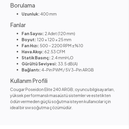
Borulama
Uzunluk:
400 mm
Fanlar
Fan Sayısı:
2 Adet (120 mm)
Boyut:
120 × 120 × 25 mm
Fan Hızı:
500 – 2200 RPM ±%10
Hava Akışı:
62.53 CFM
Statik Basınç:
2.4 mmH₂O
Gürültü Seviyesi:
33.5 dB(A)
Bağlantı:
4-Pin PWM / 5V 3-Pin ARGB
Kullanım Profili
Cougar Poseidon Elite 240 ARGB; oyuncu bilgisayarları,
yüksek performanslı masaüstü sistemler ve estetikten
ödün vermeden güçlü soğutma isteyen kullanıcılar için
ideal bir sıvı soğutma çözümüdür.