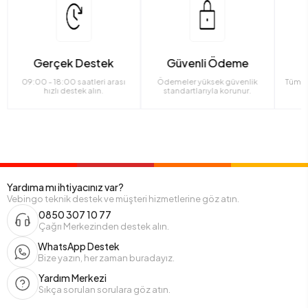
Gerçek Destek
Güvenli Ödeme
09:00 - 18:00 saatleri arası
Ödemeler yüksek güvenlik
Tüm ü
hızlı destek alın.
standartlarıyla korunur.
Yardıma mı ihtiyacınız var?
Vebingo teknik destek ve müşteri hizmetlerine göz atın.
0850 307 10 77
Çağrı Merkezinden destek alın.
WhatsApp Destek
Bize yazın, her zaman buradayız.
Yardım Merkezi
Sıkça sorulan sorulara göz atın.