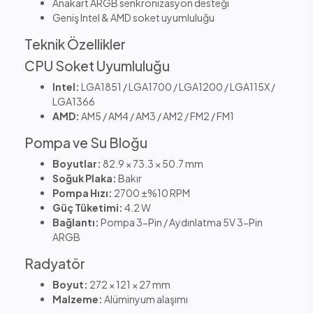
Anakart ARGB senkronizasyon desteği
Geniş Intel & AMD soket uyumluluğu
Teknik Özellikler
CPU Soket Uyumluluğu
Intel:
LGA1851 / LGA1700 / LGA1200 / LGA115X /
LGA1366
AMD:
AM5 / AM4 / AM3 / AM2 / FM2 / FM1
Pompa ve Su Bloğu
Boyutlar:
82.9 × 73.3 × 50.7 mm
Soğuk Plaka:
Bakır
Pompa Hızı:
2700 ±%10 RPM
Güç Tüketimi:
4.2 W
Bağlantı:
Pompa 3-Pin / Aydınlatma 5V 3-Pin
ARGB
Radyatör
Boyut:
272 × 121 × 27 mm
Malzeme:
Alüminyum alaşımı