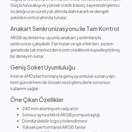
Güçlü hava akışı ve yüksek statik basınç sayesinde işlemci
sıcaklığı uzun süreli yük altında dahi kararlı ve dengeli
şekilde kontrol altında tutulur.
Anakart Senkronizasyonu ile Tam Kontrol
ARGB aydınlatma, uyumlu anakart yazılımlarıyla
senkronize çalışabilir. Fan hızları ve ışık efektleri, sistem
genelinde tek merkezden kontrol edilerek kişiselleştirilmiş
bir deneyim sunar.
Geniş Soket Uyumluluğu
Intel ve AMD platformlarıyla geniş uyumluluk sunan yapı,
hem güncel hem de önceki nesil işlemcilerle sorunsuz
kullanım sağlar.
Öne Çıkan Özellikler
240 mm alüminyum radyatör
Sonsuz ayna efektli ARGB pompa başlığı
Döndürülebilir logo yönlendirmesi
Yüksek performanslı ARGB fanlar