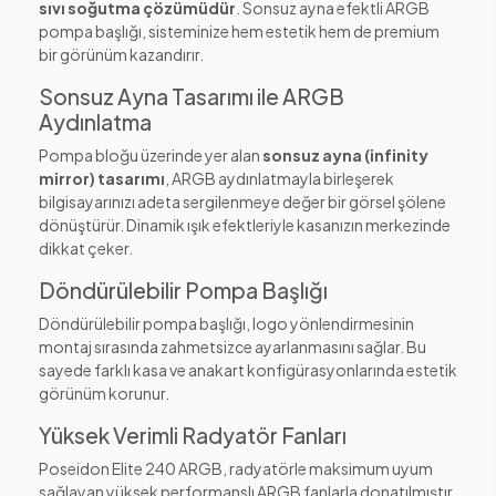
sıvı soğutma çözümüdür
. Sonsuz ayna efektli ARGB
pompa başlığı, sisteminize hem estetik hem de premium
bir görünüm kazandırır.
Sonsuz Ayna Tasarımı ile ARGB
Aydınlatma
Pompa bloğu üzerinde yer alan
sonsuz ayna (infinity
mirror) tasarımı
, ARGB aydınlatmayla birleşerek
bilgisayarınızı adeta sergilenmeye değer bir görsel şölene
dönüştürür. Dinamik ışık efektleriyle kasanızın merkezinde
dikkat çeker.
Döndürülebilir Pompa Başlığı
Döndürülebilir pompa başlığı, logo yönlendirmesinin
montaj sırasında zahmetsizce ayarlanmasını sağlar. Bu
sayede farklı kasa ve anakart konfigürasyonlarında estetik
görünüm korunur.
Yüksek Verimli Radyatör Fanları
Poseidon Elite 240 ARGB, radyatörle maksimum uyum
sağlayan yüksek performanslı ARGB fanlarla donatılmıştır.