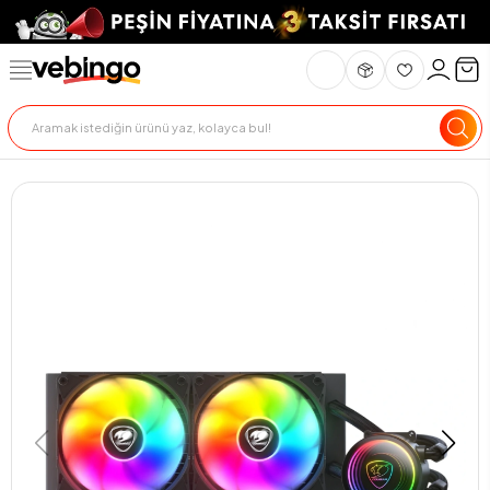
Genel Bakış
Ürün Açıklaması
Teslimat Ve İade
Ödeme Seçenekle