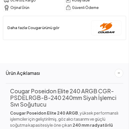
Ücretsiz Kargo
Kolay İade
Orjinal Ürün
Güvenli Ödeme
Daha fazla Cougar ürünü gör
Ürün Açıklaması
Cougar Poseidon Elite 240 ARGB CGR-
PSDELRGB-B-240 240mm Siyah İşlemci
Sıvı Soğutucu
Cougar Poseidon Elite 240 ARGB
, yüksek performanslı
işlemciler için geliştirilmiş, göz alıcı tasarımı ve güçlü
soğutma kapasitesiyle öne çıkan
240 mm radyatörlü