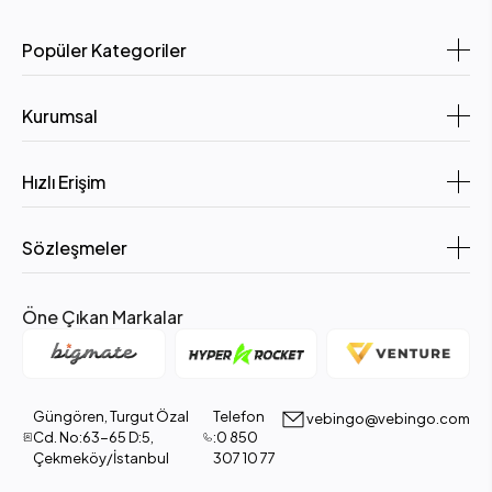
Popüler Kategoriler
Kurumsal
Hızlı Erişim
Sözleşmeler
Öne Çıkan Markalar
Güngören, Turgut Özal
Telefon
vebingo@vebingo.com
Cd. No:63-65 D:5,
:0 850
Çekmeköy/İstanbul
307 10 77