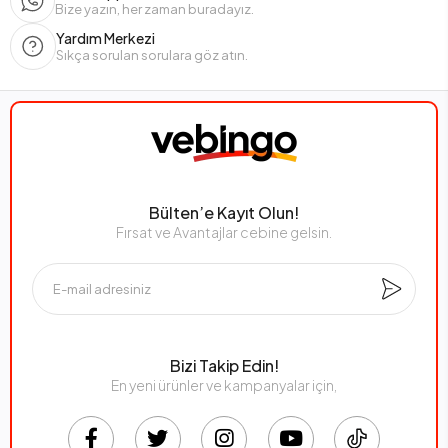
Bize yazın, her zaman buradayız.
Yardım Merkezi
Sıkça sorulan sorulara göz atın.
Bülten’e Kayıt Olun!
Fırsat ve Avantajlar cebine gelsin.
Bizi Takip Edin!
En yeni ürünler ve kampanyalar için,