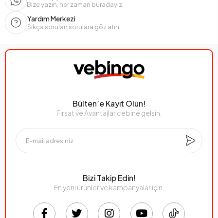
Bize yazın, her zaman buradayız.
Yardım Merkezi
Sıkça sorulan sorulara göz atın.
Bülten’e Kayıt Olun!
Fırsat ve Avantajlar cebine gelsin.
Bizi Takip Edin!
En yeni ürünler ve kampanyalar için,