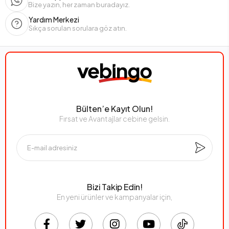
Bize yazın, her zaman buradayız.
Yardım Merkezi
Sıkça sorulan sorulara göz atın.
Bülten’e Kayıt Olun!
Fırsat ve Avantajlar cebine gelsin.
Bizi Takip Edin!
En yeni ürünler ve kampanyalar için,