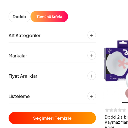
Doddl
x
Tümünü Sıfırla
Alt Kategoriler
Markalar
Fiyat Aralıkları
Listeleme
Doddl 2'si b
Seçimleri Temizle
Kaymaz Mama
Rose