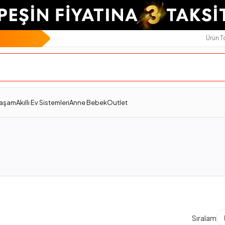
Ürün 
Yaşam
Akıllı Ev Sistemleri
Anne Bebek
Outlet
Sıralama