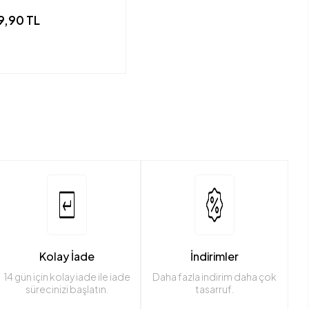
9,90 TL
Kolay İade
İndirimler
14 gün için kolay iade ile iade
Daha fazla indirim daha çok
sürecinizi başlatın.
tasarruf.