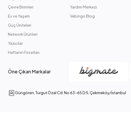
Çevre Birimleri
Yardım Merkezi
Ev ve Yaşam
Vebingo Blog
Güç Üniteleri
Network Ürünleri
Yazıcılar
Haftanın Fırsatları
Öne Çıkan Markalar
Güngören, Turgut Özal Cd. No:63-65 D:5, Çekmeköy/İstanbul