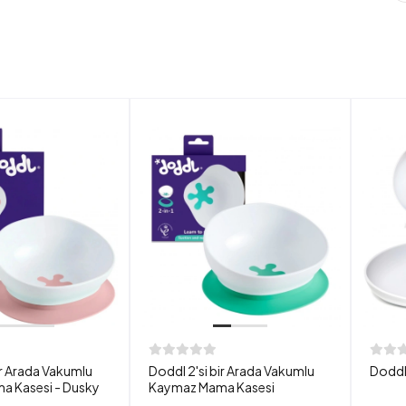
ir Arada Vakumlu
Doddl 2'si bir Arada Vakumlu
Doddl
 Kasesi - Dusky
Kaymaz Mama Kasesi