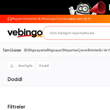
0850 307 10 77
Müşteri Hizmetleri & Whatsapp Destek:
Tüm Ürünler
Bilgisayarlar
Bilgisayar Bileşenleri
Çevre Birimleri
Ev Ve 
Ana Sayfa
Doddl
Doddl
Filtreler