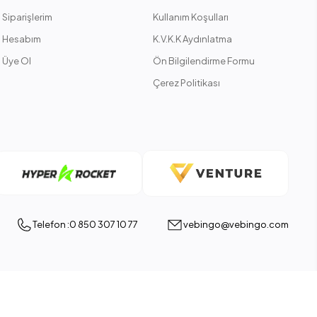
Siparişlerim
Kullanım Koşulları
Hesabım
K.V.K.K Aydınlatma
Üye Ol
Ön Bilgilendirme Formu
Çerez Politikası
Telefon :0 850 307 10 77
vebingo@vebingo.com