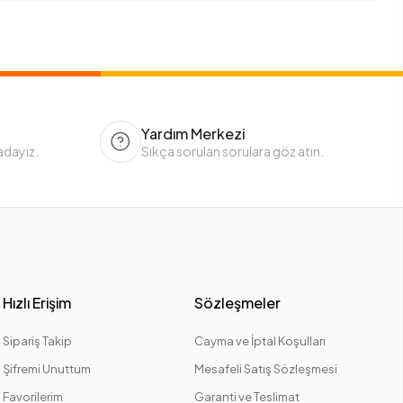
Yardım Merkezi
adayız.
Sıkça sorulan sorulara göz atın.
Hızlı Erişim
Sözleşmeler
Sipariş Takip
Cayma ve İptal Koşulları
Şifremi Unuttum
Mesafeli Satış Sözleşmesi
Favorilerim
Garanti ve Teslimat