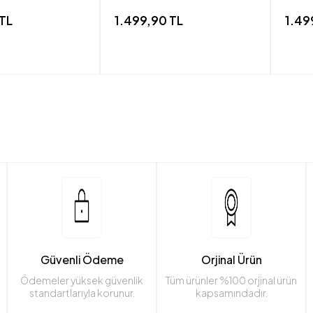
 TL
1.499,90 TL
1.49
Güvenli Ödeme
Orjinal Ürün
Ödemeler yüksek güvenlik
Tüm ürünler %100 orjinal ürün
standartlarıyla korunur.
kapsamındadır.