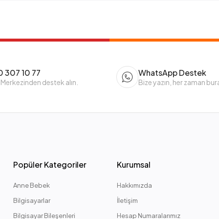
 307 10 77
WhatsApp Destek
 Merkezinden destek alın.
Bize yazın, her zaman bur
Popüler Kategoriler
Kurumsal
Anne Bebek
Hakkımızda
Bilgisayarlar
İletişim
Bilgisayar Bileşenleri
Hesap Numaralarımız