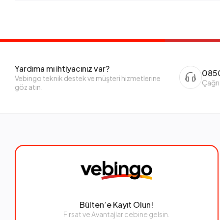
Yardıma mı ihtiyacınız var?
0850
Vebingo teknik destek ve müşteri hizmetlerine
Çağrı
göz atın.
Bülten’e Kayıt Olun!
Fırsat ve Avantajlar cebine gelsin.