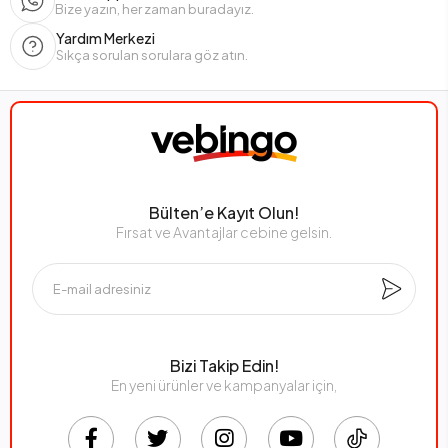
Bize yazın, her zaman buradayız.
Yardım Merkezi
Sıkça sorulan sorulara göz atın.
Bülten’e Kayıt Olun!
Fırsat ve Avantajlar cebine gelsin.
Bizi Takip Edin!
En yeni ürünler ve kampanyalar için,