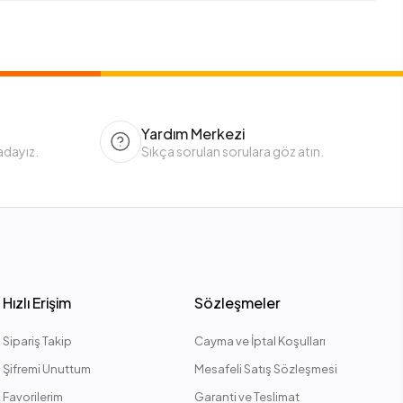
Yardım Merkezi
adayız.
Sıkça sorulan sorulara göz atın.
Hızlı Erişim
Sözleşmeler
Sipariş Takip
Cayma ve İptal Koşulları
Şifremi Unuttum
Mesafeli Satış Sözleşmesi
Favorilerim
Garanti ve Teslimat