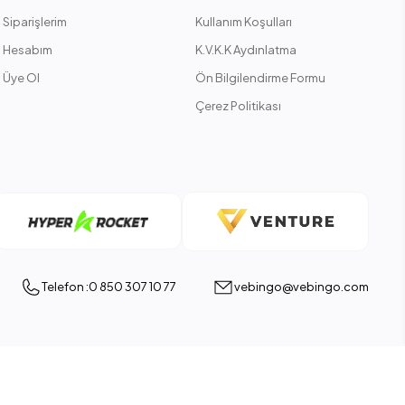
Siparişlerim
Kullanım Koşulları
Hesabım
K.V.K.K Aydınlatma
Üye Ol
Ön Bilgilendirme Formu
Çerez Politikası
Telefon :0 850 307 10 77
vebingo@vebingo.com