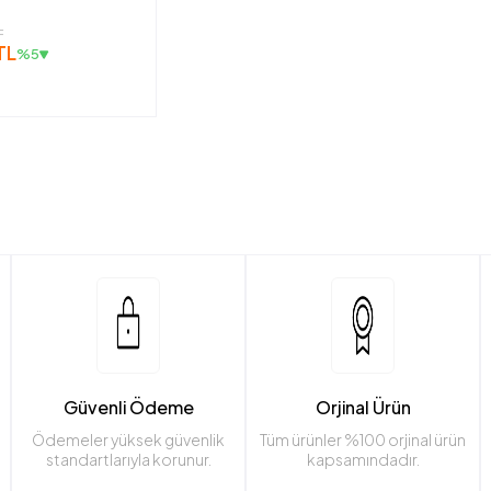
L
TL
%5
Güvenli Ödeme
Orjinal Ürün
Ödemeler yüksek güvenlik
Tüm ürünler %100 orjinal ürün
standartlarıyla korunur.
kapsamındadır.