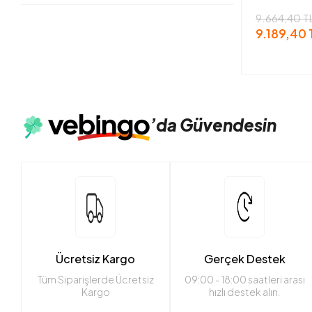
9.664,40 T
9.189,40 
’da
Güvendesin
Ücretsiz Kargo
Gerçek Destek
Tüm Siparişlerde Ücretsiz
09:00 - 18:00 saatleri arası
Kargo
hızlı destek alın.