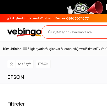
0850 307 10 77
Müşteri Hizmetleri & Whatsapp Destek:
Tüm Ürünler
Bilgisayarlar
Bilgisayar Bileşenleri
Çevre Birimleri
Ev Ve 
Ana Sayfa
EPSON
EPSON
Filtreler