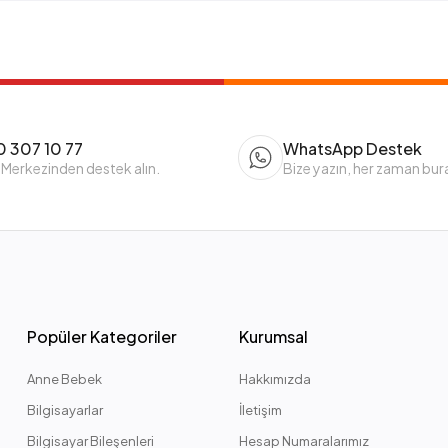
 307 10 77
WhatsApp Destek
 Merkezinden destek alın.
Bize yazın, her zaman bur
Popüler Kategoriler
Kurumsal
Anne Bebek
Hakkımızda
Bilgisayarlar
İletişim
Bilgisayar Bileşenleri
Hesap Numaralarımız