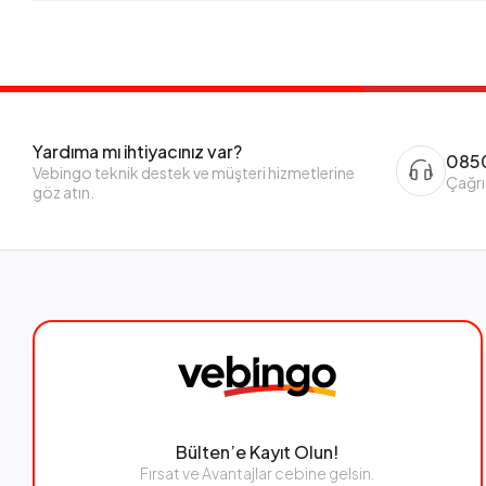
Yardıma mı ihtiyacınız var?
0850
Vebingo teknik destek ve müşteri hizmetlerine
Çağrı
göz atın.
Bülten’e Kayıt Olun!
Fırsat ve Avantajlar cebine gelsin.