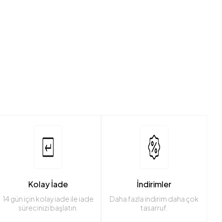
Kolay İade
İndirimler
14 gün için kolay iade ile iade
Daha fazla indirim daha çok
sürecinizi başlatın.
tasarruf.