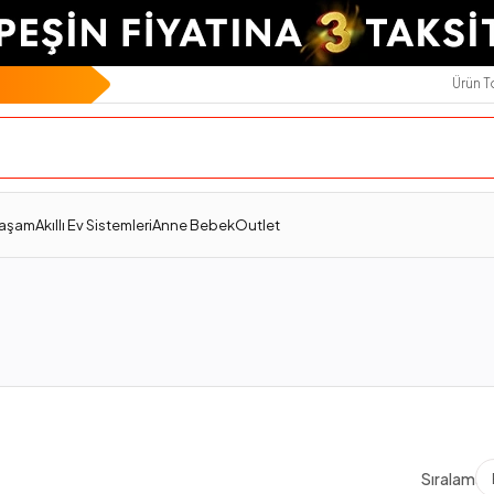
Ürün 
Yaşam
Akıllı Ev Sistemleri
Anne Bebek
Outlet
Sıralama