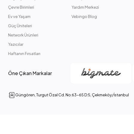
Çevre Birimleri
Yardım Merkezi
Ev ve Yaşam
Vebingo Blog
Güç Üniteleri
Network Ürünleri
Yazıcılar
Haftanın Fırsatları
Öne Çıkan Markalar
Güngören, Turgut Özal Cd. No:63-65 D:5, Çekmeköy/İstanbul