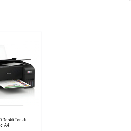
 Renkli Tanklı
ıcı A4