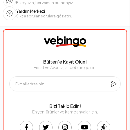
Bize yazın, her zaman buradayız.
Yardım Merkezi
Sıkça sorulan sorulara göz atın.
Bülten’e Kayıt Olun!
Fırsat ve Avantajlar cebine gelsin.
Bizi Takip Edin!
En yeni ürünler ve kampanyalar için,