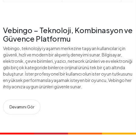
Vebingo – Teknoloji, Kombinasyon ve
Güvence Platformu
Vebingo, teknolojiyi yaşamın merkezine taşıyan kullanıcılar için
güvenli, hızlı ve modern bir alışveriş deneyimi sunar. Bilgisayar,
elektronik, çevre birimleri, yazıcı, network ürünleri ve ev elektroniği
gibi birçok kategoride binlerce orijinal ürünü tek bir çatı altında
buluşturur. İster profesyonel bir kullanıcı olun ister oyun tutkusunu
en yüksek performansla yaşamak isteyen bir oyuncu, Vebingo her
ihtiyacınıza uygun ürünleri güvenle sunar.
Devamını Gör