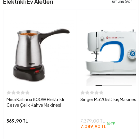
Elektrikli Ev Aletleri
Tümünü Gör
Mina Kafinox 800W Elektrikli
Singer M3205 Dikiş Makinesi
Cezve Çelik Kahve Makinesi
569,90 TL
7.379,00 TL
%4
7.089,90 TL