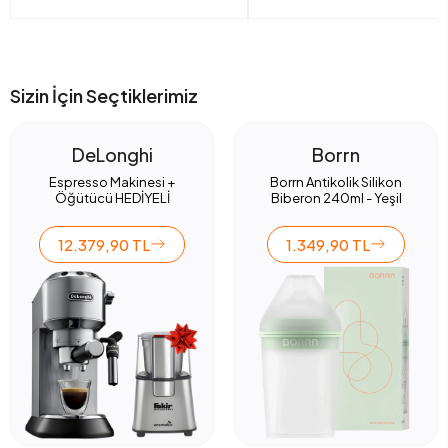
Sizin İçin Seçtiklerimiz
DeLonghi
Borrn
Espresso Makinesi +
Borrn Antikolik Silikon
Öğütücü HEDİYELİ
Biberon 240ml - Yeşil
12.379,90 TL
1.349,90 TL