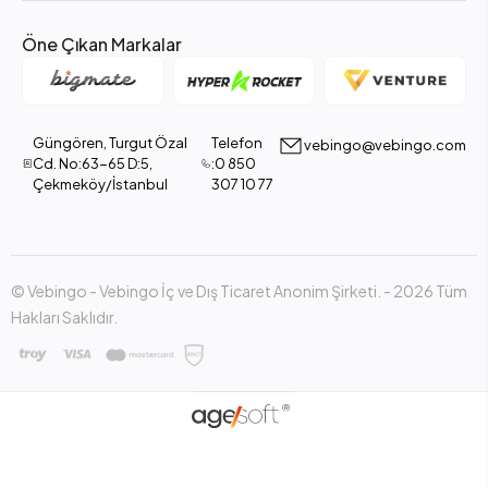
Öne Çıkan Markalar
Güngören, Turgut Özal
Telefon
vebingo@vebingo.com
Cd. No:63-65 D:5,
:0 850
Çekmeköy/İstanbul
307 10 77
© Vebingo - Vebingo İç ve Dış Ticaret Anonim Şirketi. - 2026 Tüm
Hakları Saklıdır.