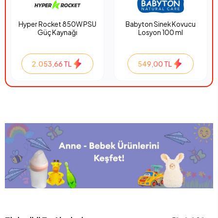
Hyper Rocket 850W PSU
Babyton Sinek Kovucu
Güç Kaynağı
Losyon 100 ml
2.053,66 TL
549,00 TL