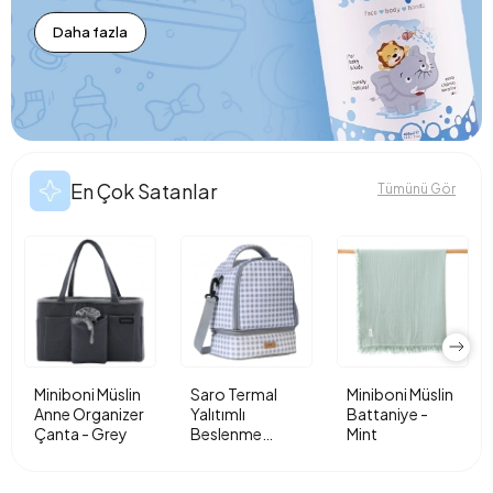
Daha fazla
En Çok Satanlar
Tümünü Gör
Miniboni Müslin
Saro Termal
Miniboni Müslin
Anne Organizer
Yalıtımlı
Battaniye -
Çanta - Grey
Beslenme
Mint
Çantası - Vichy