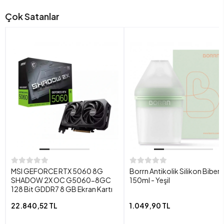
Çok Satanlar
MSI GEFORCE RTX 5060 8G
Borrn Antikolik Silikon Biber
SHADOW 2X OC G5060-8GC
150ml - Yeşil
128 Bit GDDR7 8 GB Ekran Kartı
22.840,52 TL
1.049,90 TL