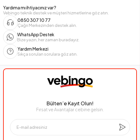
Yardıma mı ihtiyacınız var?
Vebingo teknik destek ve müşteri hizmetlerine göz atın.
0850 307 10 77
Çağrı Merkezinden destek alın.
WhatsApp Destek
Bize yazın, her zaman buradayız.
Yardım Merkezi
Sıkça sorulan sorulara göz atın.
Bülten’e Kayıt Olun!
Fırsat ve Avantajlar cebine gelsin.