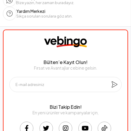
Bize yazın, her zaman buradayız.
Yardım Merkezi
Sıkça sorulan sorulara göz atın.
Bülten’e Kayıt Olun!
Fırsat ve Avantajlar cebine gelsin.
Bizi Takip Edin!
En yeni ürünler ve kampanyalar için,