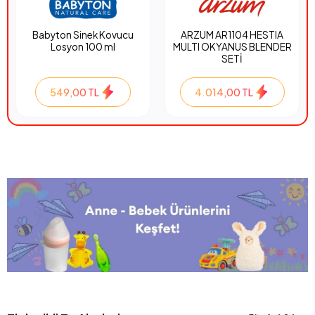
Babyton Sinek Kovucu
ARZUM AR1104 HESTIA
Losyon 100 ml
MULTI OKYANUS BLENDER
SETİ
549,00 TL
4.014,00 TL