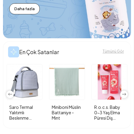
Daha fazla
En Çok Satanlar
Tümünü Gör
Saro Termal
Miniboni Müslin
R.o.c.s. Baby
Yalıtımlı
Battaniye -
0-3 Yaş Elma
Beslenme
Mint
Püresi Diş
Çantası - Vichy
Macunu 35ml