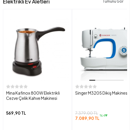
Elektrikli Ev Aletleri
Tümünü Gör
Mina Kafinox 800W Elektrikli
Singer M3205 Dikiş Makinesi
Cezve Çelik Kahve Makinesi
569,90 TL
7.379,00 TL
%4
7.089,90 TL