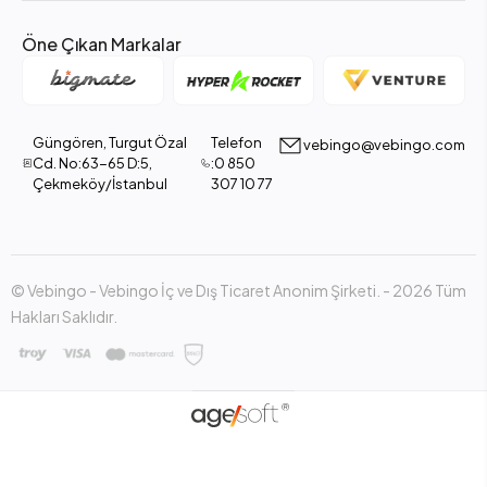
Öne Çıkan Markalar
Güngören, Turgut Özal
Telefon
vebingo@vebingo.com
Cd. No:63-65 D:5,
:0 850
Çekmeköy/İstanbul
307 10 77
© Vebingo - Vebingo İç ve Dış Ticaret Anonim Şirketi. - 2026 Tüm
Hakları Saklıdır.