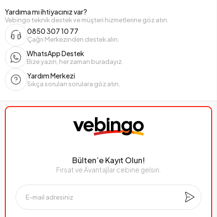
Yardıma mı ihtiyacınız var?
Vebingo teknik destek ve müşteri hizmetlerine göz atın.
0850 307 10 77
Çağrı Merkezinden destek alın.
WhatsApp Destek
Bize yazın, her zaman buradayız.
Yardım Merkezi
Sıkça sorulan sorulara göz atın.
Bülten’e Kayıt Olun!
Fırsat ve Avantajlar cebine gelsin.