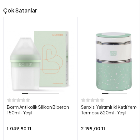
Çok Satanlar
Borrn Antikolik Silikon Biberon
Saro Isı Yalıtımlı İki Katlı Yeme
150ml - Yeşil
Termosu 820ml - Yeşil
1.049,90 TL
2.199,00 TL