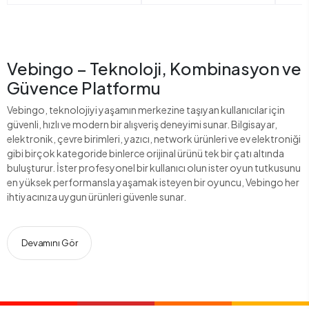
Vebingo – Teknoloji, Kombinasyon ve
Güvence Platformu
Vebingo, teknolojiyi yaşamın merkezine taşıyan kullanıcılar için
güvenli, hızlı ve modern bir alışveriş deneyimi sunar. Bilgisayar,
elektronik, çevre birimleri, yazıcı, network ürünleri ve ev elektroniği
gibi birçok kategoride binlerce orijinal ürünü tek bir çatı altında
buluşturur. İster profesyonel bir kullanıcı olun ister oyun tutkusunu
en yüksek performansla yaşamak isteyen bir oyuncu, Vebingo her
ihtiyacınıza uygun ürünleri güvenle sunar.
Devamını Gör