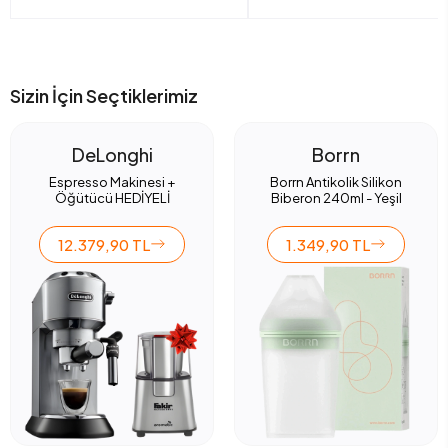
Sizin İçin Seçtiklerimiz
DeLonghi
Borrn
Espresso Makinesi +
Borrn Antikolik Silikon
Öğütücü HEDİYELİ
Biberon 240ml - Yeşil
12.379,90 TL
1.349,90 TL